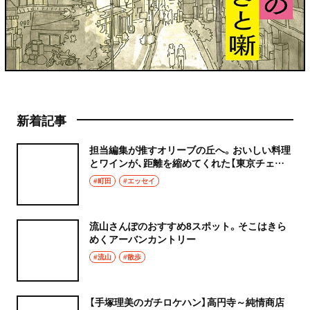
新着記事
担当編集が推すオリーブの丘へ。おいしい料理
とワインが、距離を縮めてくれた【東京チェン
飯diary】
#町田
#エッセイ
流山さんぽのおすすめ8スポット。そこはきら
めくアーバンカントリー
#流山
#散歩
【手塚理美のガチロケハン】高円寺～純情商店