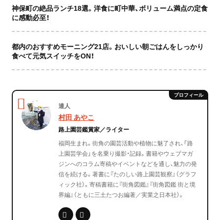
神保町の絶品ランチ18選。洋食に町中華、ボリューム満点の定食
に感動必至！
都内のおすすめモーニング21店。おいしい朝ごはんをしっかり
食べて元気スイッチをON！
達人
村田 あやこ
路上園芸鑑賞家／ライター
福岡生まれ。街角の園芸活動や植物に魅了され、「路
上園芸学会」を名乗り撮影・記録。書籍やウェブマガ
ジンへのコラム寄稿やイベントなどを通し、魅力の発
信を続ける。著書に『たのしい路上園芸観察』（グラフ
ィック社）。寄稿書籍に『街角図鑑』『街角図鑑 街と境
界編』（ともに三土たつお編著／実業之日本社）。