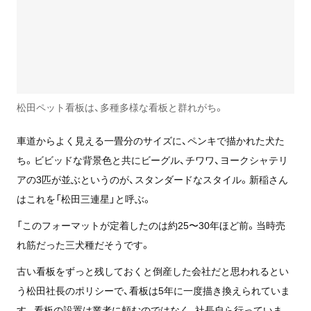
松田ペット看板は、多種多様な看板と群れがち。
車道からよく見える一畳分のサイズに、ペンキで描かれた犬た
ち。ビビッドな背景色と共にビーグル、チワワ、ヨークシャテリ
アの3匹が並ぶというのが、スタンダードなスタイル。新稲さん
はこれを「松田三連星」と呼ぶ。
「このフォーマットが定着したのは約25〜30年ほど前。当時売
れ筋だった三犬種だそうです。
古い看板をずっと残しておくと倒産した会社だと思われるとい
う松田社長のポリシーで、看板は5年に一度描き換えられていま
す。看板の設置は業者に頼むのではなく、社長自ら行っていま