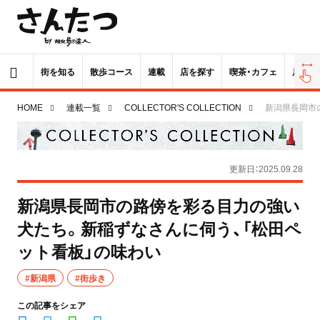
街を知る
散歩コース
連載
店を探す
喫茶・カフェ
居酒屋
HOME
連載一覧
COLLECTOR'S COLLECTION
新潟県長岡市
更新日：2025.09.28
新潟県長岡市の路傍を彩る目力の強い
犬たち。新稲ずなさんに伺う、「松田ペ
ット看板」の味わい
#新潟県
#街歩き
この記事をシェア