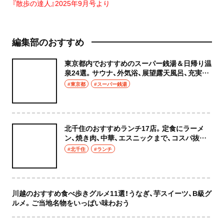
『散歩の達人』2025年9月号より
編集部のおすすめ
東京都内でおすすめのスーパー銭湯＆日帰り温
泉24選。サウナ、外気浴、展望露天風呂、充実の
癒やし空間へ
#東京都
#スーパー銭湯
北千住のおすすめランチ17店。定食にラーメ
ン、焼き肉、中華、エスニックまで、コスパ抜群
な店もおしゃれな店も網羅してご紹介！
#北千住
#ランチ
川越のおすすめ食べ歩きグルメ11選！うなぎ、芋スイーツ、B級グ
ルメ。ご当地名物をいっぱい味わおう