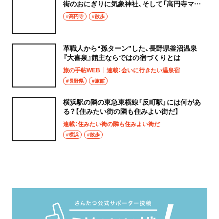
街のおにぎりに気象神社、そして「高円寺マシ
タ」へ！
#高円寺
#散歩
革職人から“孫ターン”した、長野県釜沼温泉
『大喜泉』館主ならではの宿づくりとは
旅の手帖WEB
連載：会いに行きたい温泉宿
#長野県
#旅館
横浜駅の隣の東急東横線「反町駅」には何があ
る？【住みたい街の隣も住みよい街だ】
連載：住みたい街の隣も住みよい街だ
#横浜
#散歩