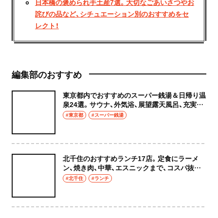
日本橋の褒められ手土産7選。大切なごあいさつやお
詫びの品など、シチュエーション別のおすすめをセ
レクト！
編集部のおすすめ
東京都内でおすすめのスーパー銭湯＆日帰り温
泉24選。サウナ、外気浴、展望露天風呂、充実の
癒やし空間へ
#東京都
#スーパー銭湯
北千住のおすすめランチ17店。定食にラーメ
ン、焼き肉、中華、エスニックまで、コスパ抜群
な店もおしゃれな店も網羅してご紹介！
#北千住
#ランチ