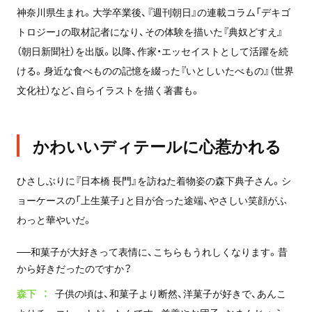
神奈川県生まれ。大学卒業後、『週刊朝日』の連載コラム「デキゴ
トロジー」の取材記者になり、その体験を描いた『典奴どすえ』
（朝日新聞社）を出版。以降、作家・エッセイストとして活躍を続
ける。身近な食べものの記憶を綴った『いとしいたべもの』（世界
文化社）など、自らイラストを描く著書も。
かわいいディテールに心惹かれる
ひさしぶりに『日本橋 長門』を訪ねた着物姿の森下典子さん。シ
ョーケースの「上生菓子」と目が合った途端、やさしい笑顔がふ
わっと華やいだ。
──和菓子が大好きって表情に、こちらもうれしくなります。昔
から好きだったのですか？
森下
子供の頃は、和菓子より断然、洋菓子が好きで、あんこ