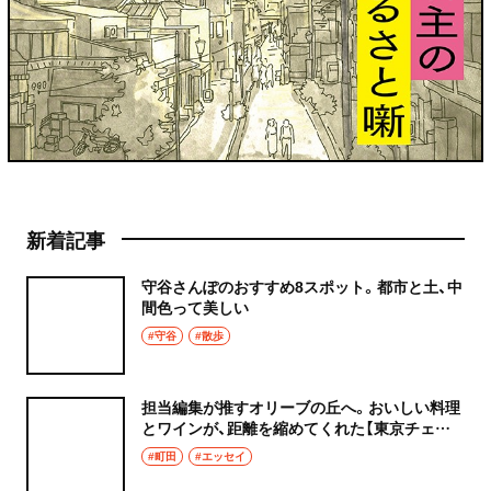
新着記事
守谷さんぽのおすすめ8スポット。都市と土、中
間色って美しい
#守谷
#散歩
担当編集が推すオリーブの丘へ。おいしい料理
とワインが、距離を縮めてくれた【東京チェン
飯diary】
#町田
#エッセイ