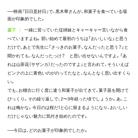
──映画『日日是好日』で、黒木華さんが、和菓子を食べている場
面が印象的でした。
森下
一緒に習っていた従姉妹とキャーキャー言いながら食
べていますよね。習い始めて最初のうちは「おいしいな」と思う
だけで、あとで先生に「さっきのお菓子、なんだったと思う？」と
聞かれても、なんだったっけ？ と思い出せないんですよ。「あ
れは山茶花（サザンカ）だったのですよ」と言われて、そういえば
ピンクの上に黄色いのがのってたなと、なんとなく思い出すくら
い。
でも、お稽古に行く度に違う和菓子が出てきて、菓子器を開けて
びっくり。その繰り返しで、2〜3年経った頃でしょうか。あ、こ
れは梅かな。今日のは桜だ！と心に留まるようになり、おいしい
だけじゃない魅力に気付き始めたのです。
──今日は、どのお菓子が印象的でしたか。