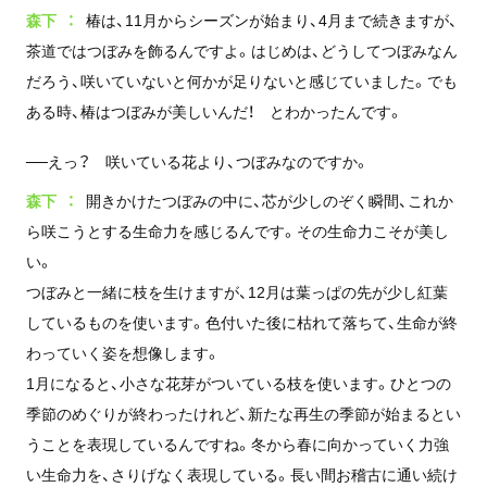
森下
椿は、11月からシーズンが始まり、4月まで続きますが、
茶道ではつぼみを飾るんですよ。はじめは、どうしてつぼみなん
だろう、咲いていないと何かが足りないと感じていました。でも
ある時、椿はつぼみが美しいんだ！ とわかったんです。
──えっ？ 咲いている花より、つぼみなのですか。
森下
開きかけたつぼみの中に、芯が少しのぞく瞬間、これか
ら咲こうとする生命力を感じるんです。その生命力こそが美し
い。
つぼみと一緒に枝を生けますが、12月は葉っぱの先が少し紅葉
しているものを使います。色付いた後に枯れて落ちて、生命が終
わっていく姿を想像します。
1月になると、小さな花芽がついている枝を使います。ひとつの
季節のめぐりが終わったけれど、新たな再生の季節が始まるとい
うことを表現しているんですね。冬から春に向かっていく力強
い生命力を、さりげなく表現している。長い間お稽古に通い続け