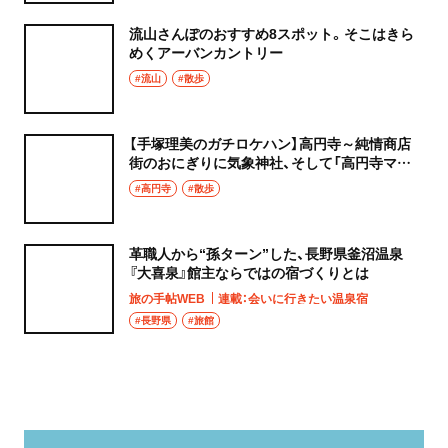
流山さんぽのおすすめ8スポット。そこはきら
めくアーバンカントリー
#流山
#散歩
【手塚理美のガチロケハン】高円寺～純情商店
街のおにぎりに気象神社、そして「高円寺マシ
タ」へ！
#高円寺
#散歩
革職人から“孫ターン”した、長野県釜沼温泉
『大喜泉』館主ならではの宿づくりとは
旅の手帖WEB
連載：会いに行きたい温泉宿
#長野県
#旅館