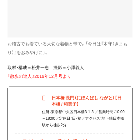
お稽古でも着ている大切な着物と帯で。「今日は『木守（きまも
り）』をおみやげに」。
取材・構成＝松井一恵 撮影＝小澤義人
『散歩の達人』2019年12月号より
日本橋 長門（にほんばし ながと）【日
本橋 / 和菓子】
住所：東京都中央区日本橋3-1-3 ／営業時間：10:00
～18:00／定休日：日・祝／アクセス：地下鉄日本橋
駅から徒歩2分