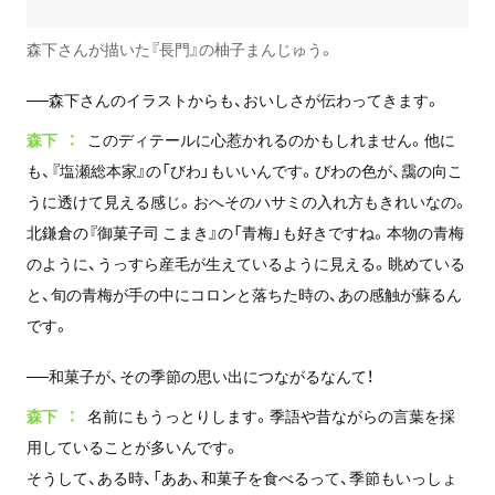
森下さんが描いた『長門』の柚子まんじゅう。
──森下さんのイラストからも、おいしさが伝わってきます。
森下
このディテールに心惹かれるのかもしれません。他に
も、『塩瀬総本家』の「びわ」もいいんです。びわの色が、靄の向こ
うに透けて見える感じ。おへそのハサミの入れ方もきれいなの。
北鎌倉の『御菓子司 こまき』の「青梅」も好きですね。本物の青梅
のように、うっすら産毛が生えているように見える。眺めている
と、旬の青梅が手の中にコロンと落ちた時の、あの感触が蘇るん
です。
──和菓子が、その季節の思い出につながるなんて！
森下
名前にもうっとりします。季語や昔ながらの言葉を採
用していることが多いんです。
そうして、ある時、「ああ、和菓子を食べるって、季節もいっしょ