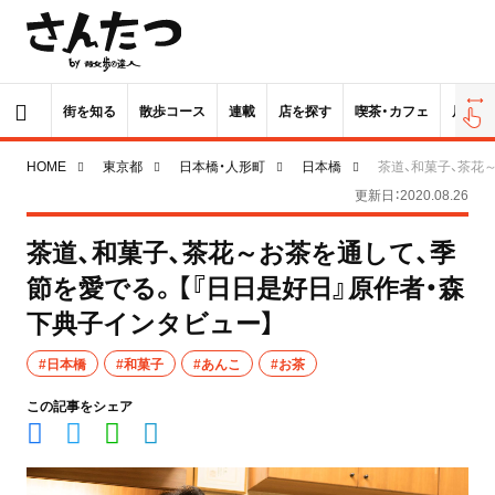
街を知る
散歩コース
連載
店を探す
喫茶・カフェ
居酒屋
HOME
東京都
日本橋・人形町
日本橋
茶道、和菓子、茶花
更新日：2020.08.26
茶道、和菓子、茶花～お茶を通して、季
節を愛でる。【『日日是好日』原作者・森
下典子インタビュー】
#日本橋
#和菓子
#あんこ
#お茶
この記事をシェア