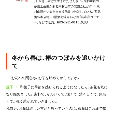
川）がきっかけで生まれたぜんざい。撮影舞台の
多磨全生園がある東村山市の製餡会社が作り、東
村山障がい者自立支援施設で包装している。西武
池袋本店地下1階酒売場内 味小路（名産品コーナ
ー）などで販売。☎03-3981-0111（代表）
冬から春は、椿のつぼみを追いかけ
て
──お花への関心も、お茶を始めてからですか。
森下
和菓子に季節を感じられるようになったら、茶花も気に
なり始めました。素朴で、かわいくて、潔くて、清々しくて、気高
くて。強く惹かれていきました。
私自身、お花は詳しい方だと思っていたのに、茶花はこれまで知