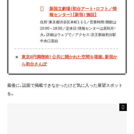
新国立劇場（初台アート・ロフト／情
報センター）【新宿 / 施設】
住所：東京都渋谷区本町1-1-1／営業時間：開館は
10:00～18:00／定休日：情報センターは原則月・
火。詳細はウェブで／アクセス：京王新線初台駅
中央口直結
東京0円満喫術！ 公共に開かれた空間を堪能、新宿か
ら初台さんぽ
最後に、誌面で掲載できなかったけど気に入った展望スポット
を。