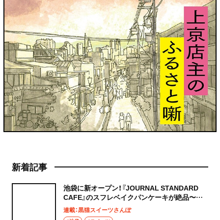
新着記事
池袋に新オープン！『JOURNAL STANDARD
CAFE』のスフレベイクパンケーキが絶品〜黒
猫スイーツ散歩 池袋編5〜
連載：黒猫スイーツさんぽ