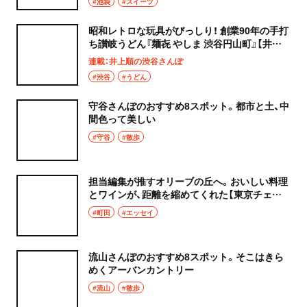
#池袋
#スイーツ
昭和レトロな玩具がびっしり！ 創業90年の手打
ち讃岐うどん『麺㐂 やしま 渋谷円山町』【井上
順の渋谷さんぽ】
連載：井上順の渋谷さんぽ
#渋谷
#うどん
守谷さんぽのおすすめ8スポット。都市と土、中
間色って美しい
#守谷
#散歩
担当編集が推すオリーブの丘へ。おいしい料理
とワインが、距離を縮めてくれた【東京チェン
飯diary】
#町田
#エッセイ
流山さんぽのおすすめ8スポット。そこはきら
めくアーバンカントリー
#流山
#散歩