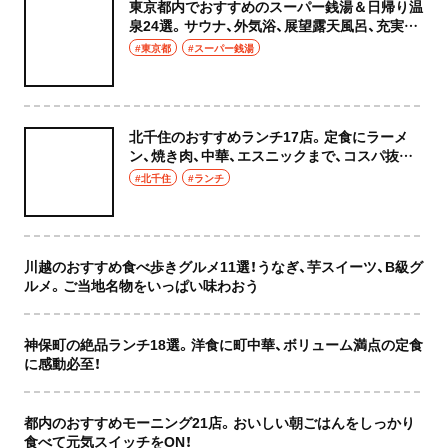
東京都内でおすすめのスーパー銭湯＆日帰り温
泉24選。サウナ、外気浴、展望露天風呂、充実の
癒やし空間へ
#東京都
#スーパー銭湯
北千住のおすすめランチ17店。定食にラーメ
ン、焼き肉、中華、エスニックまで、コスパ抜群
な店もおしゃれな店も網羅してご紹介！
#北千住
#ランチ
川越のおすすめ食べ歩きグルメ11選！うなぎ、芋スイーツ、B級グ
ルメ。ご当地名物をいっぱい味わおう
神保町の絶品ランチ18選。洋食に町中華、ボリューム満点の定食
に感動必至！
都内のおすすめモーニング21店。おいしい朝ごはんをしっかり
食べて元気スイッチをON！