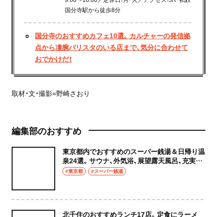
国分寺駅から徒歩8分
国分寺のおすすめカフェ10選。カルチャーの発信拠
点から凄腕バリスタのいる店まで、気分に合わせて
おでかけだ！
取材・文・撮影=野崎さおり
編集部のおすすめ
東京都内でおすすめのスーパー銭湯＆日帰り温
泉24選。サウナ、外気浴、展望露天風呂、充実の
癒やし空間へ
#東京都
#スーパー銭湯
北千住のおすすめランチ17店。定食にラーメ