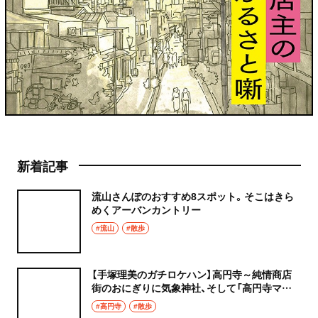
新着記事
流山さんぽのおすすめ8スポット。そこはきら
めくアーバンカントリー
#流山
#散歩
【手塚理美のガチロケハン】高円寺～純情商店
街のおにぎりに気象神社、そして「高円寺マシ
タ」へ！
#高円寺
#散歩