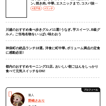
ン、焼き肉、中華、エスニックまで、コスパ抜群
な店もおしゃれな店も網羅してご紹介！
#北千住
#ランチ
川越のおすすめ食べ歩きグルメ11選！うなぎ、芋スイーツ、B級グ
ルメ。ご当地名物をいっぱい味わおう
神保町の絶品ランチ18選。洋食に町中華、ボリューム満点の定食
に感動必至！
都内のおすすめモーニング21店。おいしい朝ごはんをしっかり
食べて元気スイッチをON！
達人
野崎さおり