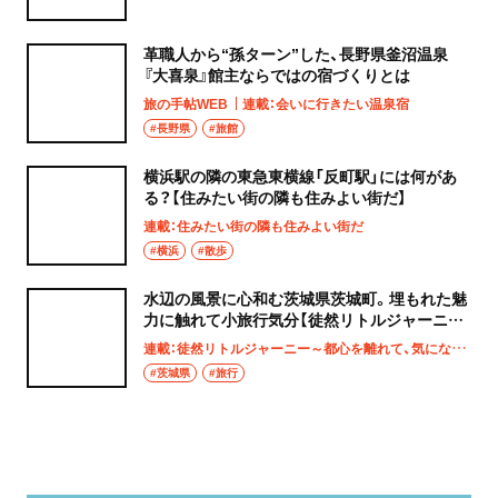
革職人から“孫ターン”した、長野県釜沼温泉
『大喜泉』館主ならではの宿づくりとは
旅の手帖WEB
連載：会いに行きたい温泉宿
#長野県
#旅館
横浜駅の隣の東急東横線「反町駅」には何があ
る？【住みたい街の隣も住みよい街だ】
連載：住みたい街の隣も住みよい街だ
#横浜
#散歩
水辺の風景に心和む茨城県茨城町。埋もれた魅
力に触れて小旅行気分【徒然リトルジャーニ
ー】
連載：徒然リトルジャーニー～都心を離れて、気になる土地へ
#茨城県
#旅行