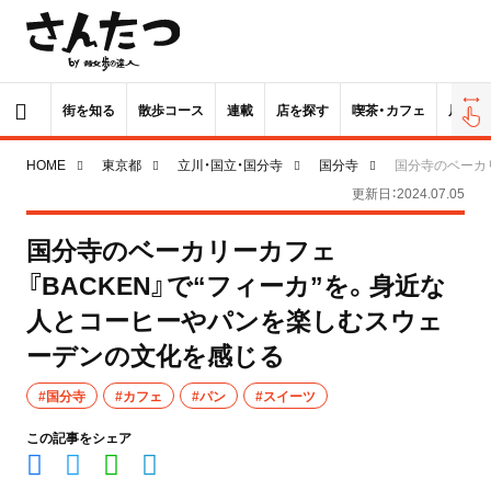
街を知る
散歩コース
連載
店を探す
喫茶・カフェ
居酒屋
HOME
東京都
立川・国立・国分寺
国分寺
国分寺のベーカ
更新日：2024.07.05
国分寺のベーカリーカフェ
『BACKEN』で“フィーカ”を。身近な
人とコーヒーやパンを楽しむスウェ
ーデンの文化を感じる
#国分寺
#カフェ
#パン
#スイーツ
この記事をシェア