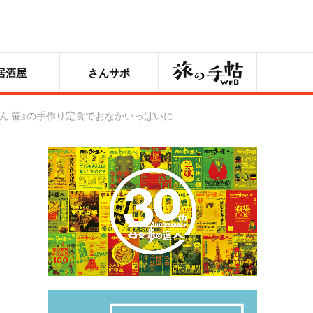
旅の手帖
居酒屋
さんサポ
さん 笹』の手作り定食でおなかいっぱいに