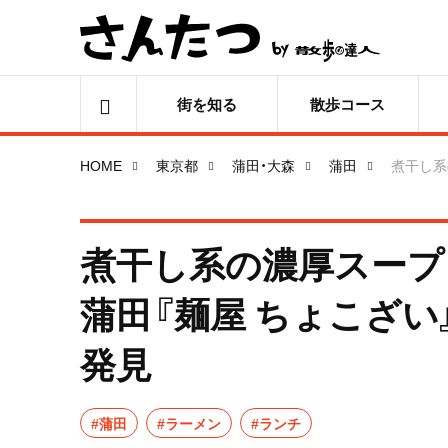
街を知る
散歩コース
HOME
東京都
蒲田・大森
蒲田
煮干し系
煮干し系の濃厚スープ
蒲田『麺屋 ちょこざ
発見
#蒲田
#ラーメン
#ランチ