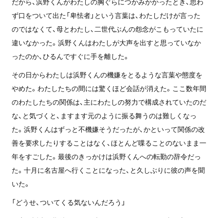
だから、浜野くんがわたしの胸ぐらにつかみかかったとき、思わ
ず口をついて出た「卑怯者」という言葉は、わたしだけが言った
のではなくて、母とわたし、二世代ぶんの怨念がこもっていたに
違いなかった。浜野くんはわたしが大声を出すと思っていなか
ったのか、ひるんですぐに手を離した。
その日からわたしは浜野くんの機嫌をとるような言葉や態度を
やめた。わたしたちの間には驚くほど会話が消えた。ここ数年間
のわたしたちの関係は、主にわたしの努力で構成されていたのだ
な、と気づくと、ますます元のように振る舞うのは難しくなっ
た。浜野くんはずっと不機嫌そうだったが、かといって関係の改
善を要求したりすることはなく、ほとんど喋ることのないまま一
年をすごした。最後のきっかけは浜野くんへの転勤の辞令だっ
た。十月に名古屋へ行くことになった、と久しぶりに彼の声を聞
いた。
「どうせ、ついてくる気ないんだろう」