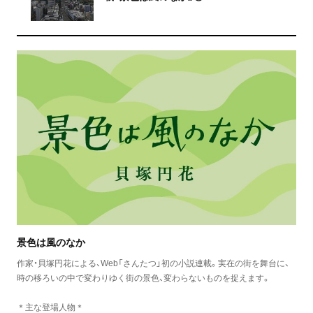
景色は風のなか
作家・貝塚円花による、Web「さんたつ」初の小説連載。実在の街を舞台に、
時の移ろいの中で変わりゆく街の景色、変わらないものを捉えます。
＊主な登場人物＊