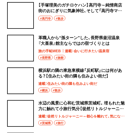
【手塚理美のガチロケハン】高円寺～純情商店
街のおにぎりに気象神社、そして「高円寺マシ
タ」へ！
#高円寺
#散歩
革職人から“孫ターン”した、長野県釜沼温泉
『大喜泉』館主ならではの宿づくりとは
旅の手帖WEB
連載：会いに行きたい温泉宿
#長野県
#旅館
横浜駅の隣の東急東横線「反町駅」には何があ
る？【住みたい街の隣も住みよい街だ】
連載：住みたい街の隣も住みよい街だ
#横浜
#散歩
水辺の風景に心和む茨城県茨城町。埋もれた魅
力に触れて小旅行気分【徒然リトルジャーニ
ー】
連載：徒然リトルジャーニー～都心を離れて、気になる土地へ
#茨城県
#旅行