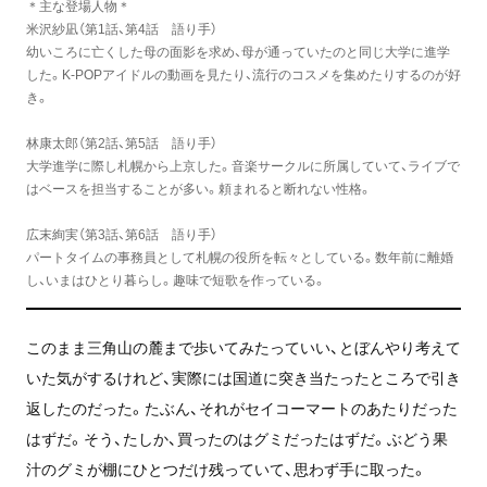
＊主な登場人物＊
米沢紗凪（第1話、第4話 語り手）
幼いころに亡くした母の面影を求め、母が通っていたのと同じ大学に進学
した。K-POPアイドルの動画を見たり、流行のコスメを集めたりするのが好
き。
林康太郎（第2話、第5話 語り手）
大学進学に際し札幌から上京した。音楽サークルに所属していて、ライブで
はベースを担当することが多い。頼まれると断れない性格。
広末絢実（第3話、第6話 語り手）
パートタイムの事務員として札幌の役所を転々としている。数年前に離婚
し、いまはひとり暮らし。趣味で短歌を作っている。
このまま三角山の麓まで歩いてみたっていい、とぼんやり考えて
いた気がするけれど、実際には国道に突き当たったところで引き
返したのだった。たぶん、それがセイコーマートのあたりだった
はずだ。そう、たしか、買ったのはグミだったはずだ。ぶどう果
汁のグミが棚にひとつだけ残っていて、思わず手に取った。