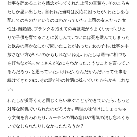
仕事を辞めることを残念がってくれた上司の言葉を、そのころも
たしか思い出した。言われた当時は反応に困ったが、わたしを心
配してのものだというのはわかっていた。上司の友人だった女
性は、離婚後、ブランクを抱えての再就職がうまくいかず、ひと
りで子供を育てることに苦しんで、ついには死を選んでしまった
と飲みの席かなにかで聞いたことがあった。女の子も、仕事を手
放さない方がいいのかもしれないねえ。わたしは適当に相づち
を打ちながら、おじさんがなにをわかったようなことを言ってい
るんだろう、と思っていた。けれど、なんだかんだいって仕事を
続けてきたのは、その話が心の片隅に残っていたからかもしれな
い。
わたしが浜野くんと同じくらい稼ぐことができていたら、もっと
対等な関係でいられたのだろうか。料理の味付けにしょっちゅ
う文句を言われたり、カーテンの閉め忘れや電気の消し忘れくら
いでなじられたりしなかっただろうか？