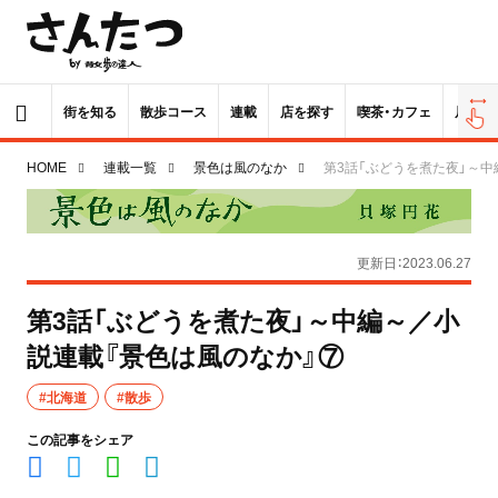
街を知る
散歩コース
連載
店を探す
喫茶・カフェ
居酒屋
HOME
連載一覧
景色は風のなか
第3話「ぶどうを煮た夜」～中
更新日：2023.06.27
第3話「ぶどうを煮た夜」～中編～／小
説連載『景色は風のなか』⑦
#北海道
#散歩
この記事をシェア