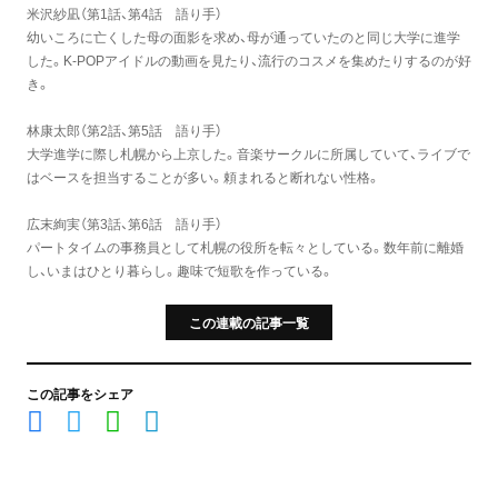
米沢紗凪（第1話、第4話 語り手）
幼いころに亡くした母の面影を求め、母が通っていたのと同じ大学に進学
した。K-POPアイドルの動画を見たり、流行のコスメを集めたりするのが好
き。
林康太郎（第2話、第5話 語り手）
大学進学に際し札幌から上京した。音楽サークルに所属していて、ライブで
はベースを担当することが多い。頼まれると断れない性格。
広末絢実（第3話、第6話 語り手）
パートタイムの事務員として札幌の役所を転々としている。数年前に離婚
し、いまはひとり暮らし。趣味で短歌を作っている。
この連載の記事一覧
この記事をシェア