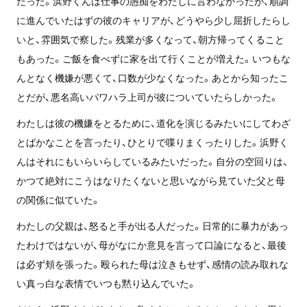
だった。浜野くんは仕事の愚痴をわたしに言わなかったが、順調
に進んでいたはずの彼のキャリアが、どうやら少し屈折したらし
いと、雰囲気で察した。残業が多くなって、朝方帰ってくること
もあった。ご飯を食べずに家を出て行くことが増えた。いつもな
んとなく機嫌が悪くて、口数が少なくなった。あとから知ったこ
とだが、悪名高いパワハラ上司が彼についていたらしかった。
わたしは彼の機嫌をとるために、道化を演じるみたいにしてわざ
とばかなことを言ったり、ひとりで喋りまくったりした。浜野く
んはそれにもいらいらしているみたいだった。自分の空回りは、
かつて絶対にこうはなりたくないと思いながら見ていた父と母
の関係に似ていた。
わたしの父親は、怒ると手が出る人だった。日常的に暴力があっ
たわけではないが、母がなにか意見を言って口論になると、最後
は必ず頬を張った。殴られた母は泣きもせず、感情の読み取れな
い真っ白な表情でいつも黙り込んでいた。