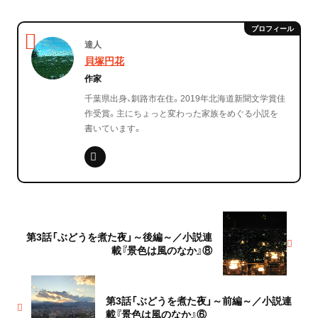
達人
貝塚円花
作家
千葉県出身、釧路市在住。2019年北海道新聞文学賞佳
作受賞。主にちょっと変わった家族をめぐる小説を
書いています。
第3話「ぶどうを煮た夜」～後編～／小説連
載『景色は風のなか』⑧
第3話「ぶどうを煮た夜」～前編～／小説連
載『景色は風のなか』⑥