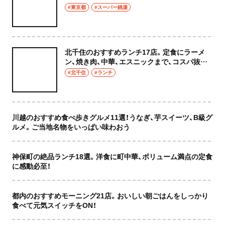
癒やし空間へ
#東京都
#スーパー銭湯
北千住のおすすめランチ17店。定食にラーメ
ン、焼き肉、中華、エスニックまで、コスパ抜群
な店もおしゃれな店も網羅してご紹介！
#北千住
#ランチ
川越のおすすめ食べ歩きグルメ11選！うなぎ、芋スイーツ、B級グ
ルメ。ご当地名物をいっぱい味わおう
神保町の絶品ランチ18選。洋食に町中華、ボリューム満点の定食
に感動必至！
都内のおすすめモーニング21店。おいしい朝ごはんをしっかり
食べて元気スイッチをON！