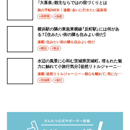
『大喜泉』館主ならではの宿づくりとは
旅の手帖WEB
連載：会いに行きたい温泉宿
#長野県
#旅館
横浜駅の隣の東急東横線「反町駅」には何があ
る？【住みたい街の隣も住みよい街だ】
連載：住みたい街の隣も住みよい街だ
#横浜
#散歩
水辺の風景に心和む茨城県茨城町。埋もれた魅
力に触れて小旅行気分【徒然リトルジャーニ
ー】
連載：徒然リトルジャーニー～都心を離れて、気になる土地へ
#茨城県
#旅行