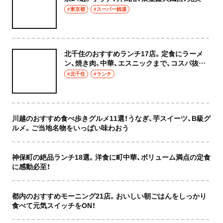
癒やし空間へ
#東京都
#スーパー銭湯
北千住のおすすめランチ17店。定食にラーメ
ン、焼き肉、中華、エスニックまで、コスパ抜群
な店もおしゃれな店も網羅してご紹介！
#北千住
#ランチ
川越のおすすめ食べ歩きグルメ11選！うなぎ、芋スイーツ、B級グ
ルメ。ご当地名物をいっぱい味わおう
神保町の絶品ランチ18選。洋食に町中華、ボリューム満点の定食
に感動必至！
都内のおすすめモーニング21店。おいしい朝ごはんをしっかり
食べて元気スイッチをON！