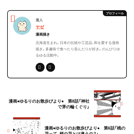
達人
ヤゼ
漫画描き
北海道生まれ。日本の伝統や工芸品、和を愛する漫画
描き。多趣味で食べたり呑んだりが好き。のんびりゆ
るゆる活動中。
漫画●ゆるりのお散歩びより● 第8話「神社
で茅の輪くぐり」
漫画●ゆるりのお散歩びより● 第6話「桃の
花って、桜の花とは違うの？」