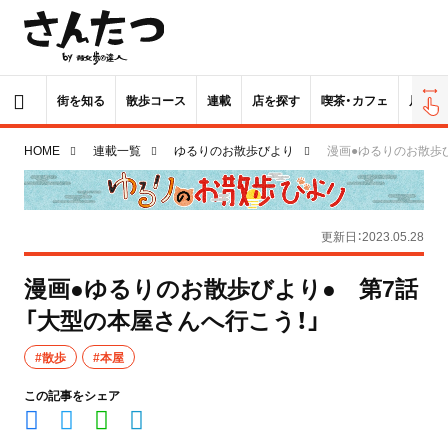
街を知る
散歩コース
連載
店を探す
喫茶・カフェ
居酒屋
HOME
連載一覧
ゆるりのお散歩びより
漫画●ゆるりのお散歩
更新日：2023.05.28
漫画●ゆるりのお散歩びより● 第7話
「大型の本屋さんへ行こう！」
#散歩
#本屋
この記事をシェア