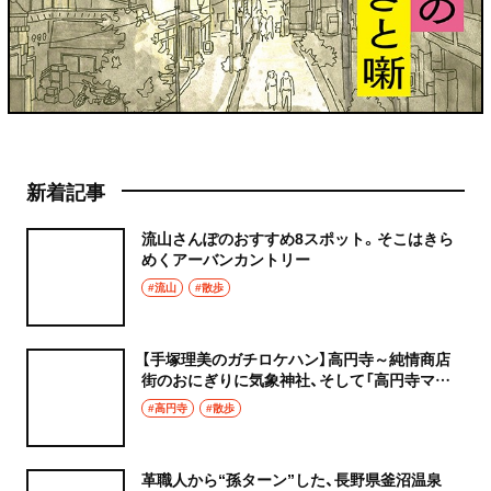
新着記事
流山さんぽのおすすめ8スポット。そこはきら
めくアーバンカントリー
#流山
#散歩
【手塚理美のガチロケハン】高円寺～純情商店
街のおにぎりに気象神社、そして「高円寺マシ
タ」へ！
#高円寺
#散歩
革職人から“孫ターン”した、長野県釜沼温泉