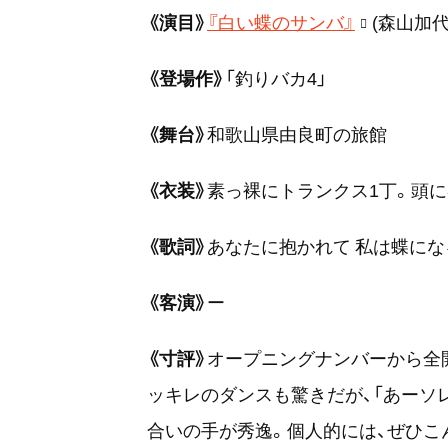
《演目》
『白い蝶のサンバ』
(森山加代
《登場作》
「釣りバカ4」
《舞台》
和歌山県由良町の旅館
《衣装》
素っ裸にトランクス1丁。頭
《歌詞》
あなたに抱かれて 私は蝶にな
《客演》
ー
《寸評》
オープニングナンバーから全
ッキレのダンスも驚きだが、「あーソレ
合いの手が秀逸。個人的には、ぜひこ