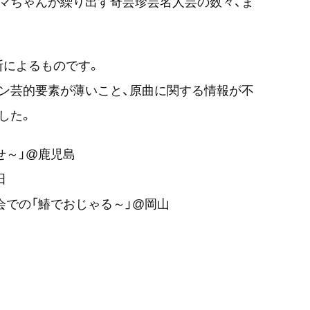
マちゃんが繰り出す奇芸珍芸名人芸の数々、ま
断によるものです。
ン芸的要素が薄いこと、原曲に関する情報が不
した。
せ～」@鹿児島
田
会での「鰆でおじゃる～」@岡山