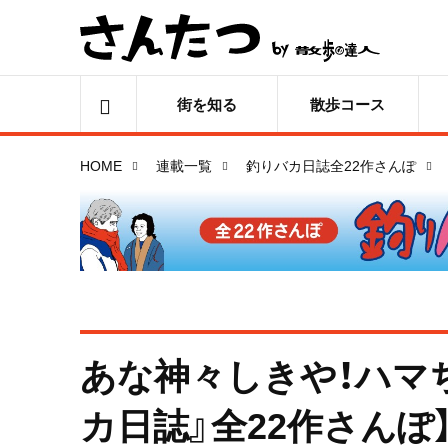
街を知る
散歩コース
HOME
連載一覧
釣りバカ日誌全22作さんぽ
あな神々しきや！ハマ
カ日誌』全22作さんぽ