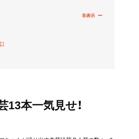
！
13本一気見せ！