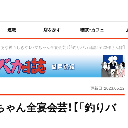
連載
店を探す
喫茶・カフェ
あな神々しきや！ハマちゃん全宴会芸！【『釣りバカ日誌』全22作さんぽ】
更新日：2023.05.12
ちゃん全宴会芸！【『釣りバ
】