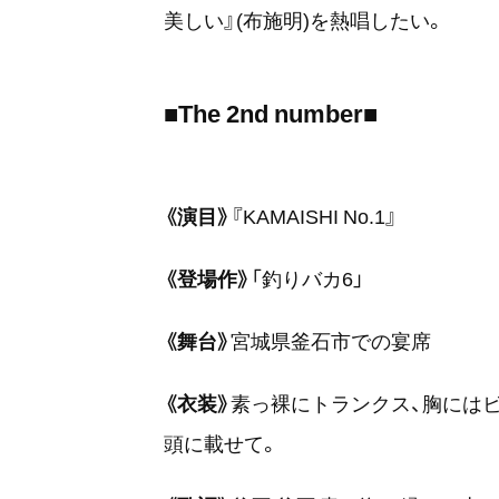
美しい』(布施明)を熱唱したい。
■The 2nd number■
《演目》
『KAMAISHI No.1』
《登場作》
「釣りバカ6」
《舞台》
宮城県釜石市での宴席
《衣装》
素っ裸にトランクス、胸には
頭に載せて。