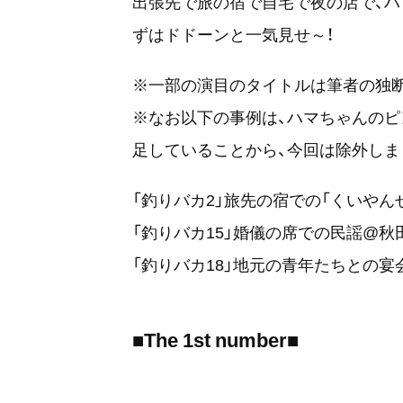
出張先で旅の宿で自宅で夜の店で、ハ
ずはドドーンと一気見せ～！
※一部の演目のタイトルは筆者の独
※なお以下の事例は、ハマちゃんのピ
足していることから、今回は除外しま
「釣りバカ2」旅先の宿での「くいやん
「釣りバカ15」婚儀の席での民謡@秋
「釣りバカ18」地元の青年たちとの宴
■The 1st number■