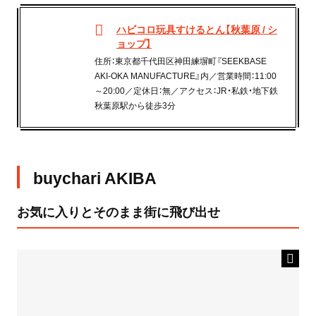
ハビコロ玩具すけるとん【秋葉原 / シ
ョップ】
住所：東京都千代田区神田練塀町『SEEKBASE
AKI-OKA MANUFACTURE』内／営業時間：11:00
～20:00／定休日：無／アクセス：JR・私鉄・地下鉄
秋葉原駅から徒歩3分
buychari AKIBA
お気に入りとそのまま街に飛び出せ