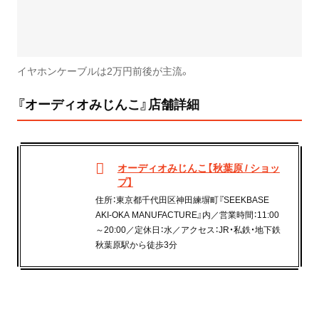
イヤホンケーブルは2万円前後が主流。
『オーディオみじんこ』店舗詳細
オーディオみじんこ【秋葉原 / ショッ
プ】
住所：東京都千代田区神田練塀町『SEEKBASE
AKI-OKA MANUFACTURE』内／営業時間：11:00
～20:00／定休日：水／アクセス：JR・私鉄・地下鉄
秋葉原駅から徒歩3分