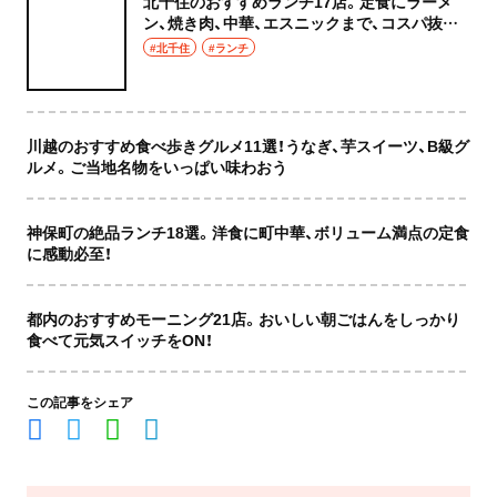
北千住のおすすめランチ17店。定食にラーメ
ン、焼き肉、中華、エスニックまで、コスパ抜群
な店もおしゃれな店も網羅してご紹介！
#北千住
#ランチ
川越のおすすめ食べ歩きグルメ11選！うなぎ、芋スイーツ、B級グ
ルメ。ご当地名物をいっぱい味わおう
神保町の絶品ランチ18選。洋食に町中華、ボリューム満点の定食
に感動必至！
都内のおすすめモーニング21店。おいしい朝ごはんをしっかり
食べて元気スイッチをON！
この記事をシェア