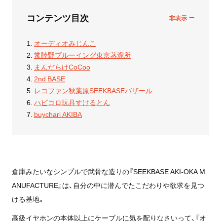
コンテンツ目次
オーディオみじんこ
常陸野ブルーイング東京蒸溜所
まんだらけCoCoo
2nd BASE
レコファン秋葉原SEEKBASEバザール
ハビコロ玩具すけるとん
buychari AKIBA
倉庫みたいなシンプルで武骨な造りの『SEEKBASE AKI-OKA M
ANUFACTURE』は、自分の中に潜んでたこだわりや欲求を見つ
ける基地。
高級イヤホンの本体以上にケーブルに気を配りなさいって、『オ