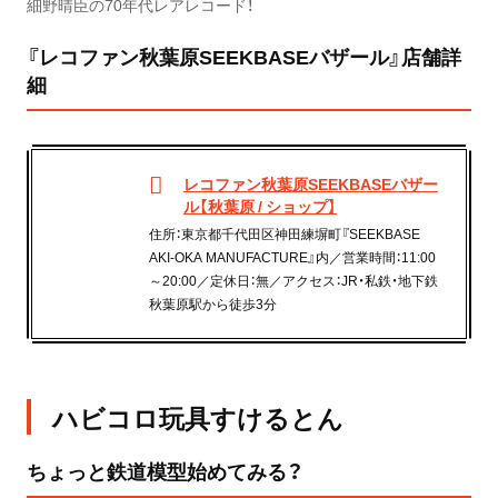
細野晴臣の70年代レアレコード！
『レコファン秋葉原SEEKBASEバザール』店舗詳
細
レコファン秋葉原SEEKBASEバザー
ル【秋葉原 / ショップ】
住所：東京都千代田区神田練塀町『SEEKBASE
AKI-OKA MANUFACTURE』内／営業時間：11:00
～20:00／定休日：無／アクセス：JR・私鉄・地下鉄
秋葉原駅から徒歩3分
ハビコロ玩具すけるとん
ちょっと鉄道模型始めてみる？