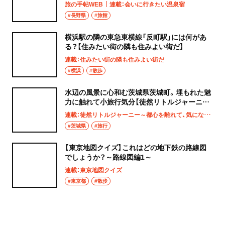
旅の手帖WEB
連載：会いに行きたい温泉宿
#長野県
#旅館
横浜駅の隣の東急東横線「反町駅」には何があ
る？【住みたい街の隣も住みよい街だ】
連載：住みたい街の隣も住みよい街だ
#横浜
#散歩
水辺の風景に心和む茨城県茨城町。埋もれた魅
力に触れて小旅行気分【徒然リトルジャーニ
ー】
連載：徒然リトルジャーニー～都心を離れて、気になる土地へ
#茨城県
#旅行
【東京地図クイズ】これはどの地下鉄の路線図
でしょうか？～路線図編1～
連載：東京地図クイズ
#東京都
#散歩