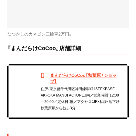
なつかしのカネゴン三輪車2万円。
『まんだらけCoCoo』店舗詳細
まんだらけCoCoo【秋葉原 / ショッ
プ】
住所：東京都千代田区神田練塀町『SEEKBASE
AKI-OKA MANUFACTURE』内／営業時間：12:00
～20:00／定休日：無／アクセス：JR・私鉄・地下鉄
秋葉原駅から徒歩3分