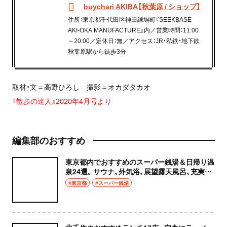
buychari AKIBA【秋葉原 / ショップ】
住所：東京都千代田区神田練塀町『SEEKBASE
AKI-OKA MANUFACTURE』内／営業時間：11:00
～20:00／定休日：無／アクセス：JR・私鉄・地下鉄
秋葉原駅から徒歩3分
取材・文＝高野ひろし 撮影＝オカダタカオ
『散歩の達人』2020年4月号より
編集部のおすすめ
東京都内でおすすめのスーパー銭湯＆日帰り温
泉24選。サウナ、外気浴、展望露天風呂、充実の
癒やし空間へ
#東京都
#スーパー銭湯