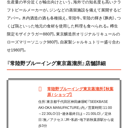
生産量の半分近くが輸出向けという、海外での知名度も高いクラ
フトビールメーカーが、ジンなどの蒸留施設を備えて展開するビ
アバー。木内酒造の酒も各種揃え、常陸牛、常陸の輝き（豚肉）、つ
くば鶏といった地元の食材を使用した料理も食べられる。樽生
限定モザイクラガー880円、東京醸造所オリジナルリキュールの
ローズマリーソニック980円、自家製シャルキュトリー盛り合わ
せ1980円。
『常陸野ブルーイング東京蒸溜所』店舗詳細
常陸野ブルーイング東京蒸溜所【秋葉
原 / ショップ】
住所：東京都千代田区神田練塀町『SEEKBASE
AKI-OKA MANUFACTURE』内／営業時間：11:00
～22:30LO（日・連休最終日は～21:00LO）／定休
日：無／アクセス：JR・私鉄・地下鉄秋葉原駅から徒
歩3分