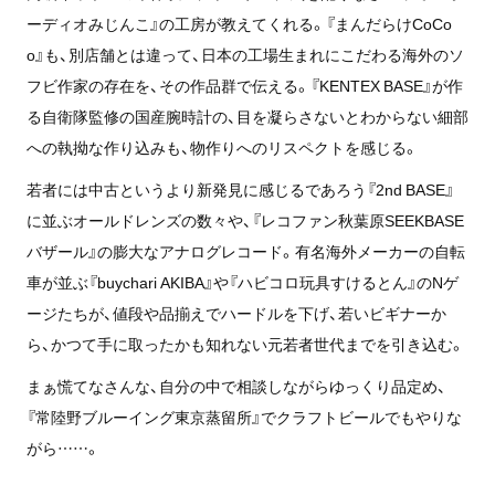
ーディオみじんこ』の工房が教えてくれる。『まんだらけCoCo
o』も、別店舗とは違って、日本の工場生まれにこだわる海外のソ
フビ作家の存在を、その作品群で伝える。『KENTEX BASE』が作
る自衛隊監修の国産腕時計の、目を凝らさないとわからない細部
への執拗な作り込みも、物作りへのリスペクトを感じる。
若者には中古というより新発見に感じるであろう『2nd BASE』
に並ぶオールドレンズの数々や、『レコファン秋葉原SEEKBASE
バザール』の膨大なアナログレコード。有名海外メーカーの自転
車が並ぶ『buychari AKIBA』や『ハビコロ玩具すけるとん』のNゲ
ージたちが、値段や品揃えでハードルを下げ、若いビギナーか
ら、かつて手に取ったかも知れない元若者世代までを引き込む。
まぁ慌てなさんな、自分の中で相談しながらゆっくり品定め、
『常陸野ブルーイング東京蒸留所』でクラフトビールでもやりな
がら……。