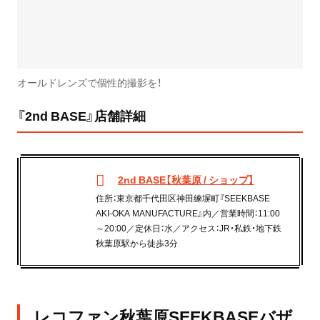
オールドレンズで個性的撮影を！
『2nd BASE』店舗詳細
2nd BASE【秋葉原 / ショップ】
住所：東京都千代田区神田練塀町『SEEKBASE
AKI-OKA MANUFACTURE』内／営業時間：11:00
～20:00／定休日：水／アクセス：JR・私鉄・地下鉄
秋葉原駅から徒歩3分
レコファン秋葉原SEEKBASEバザ