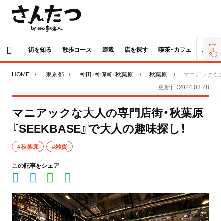
街を知る
散歩コース
連載
店を探す
喫茶・カフェ
居酒屋
HOME
東京都
神田・神保町・秋葉原
秋葉原
マニアックな大
更新日：2024.03.28
マニアックな大人の専門店街・秋葉原
『SEEKBASE』で大人の趣味探し！
#秋葉原
#雑貨
この記事をシェア