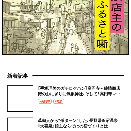
新着記事
【手塚理美のガチロケハン】高円寺～純情商店
街のおにぎりに気象神社、そして「高円寺マシ
タ」へ！
#高円寺
#散歩
革職人から“孫ターン”した、長野県釜沼温泉
『大喜泉』館主ならではの宿づくりとは