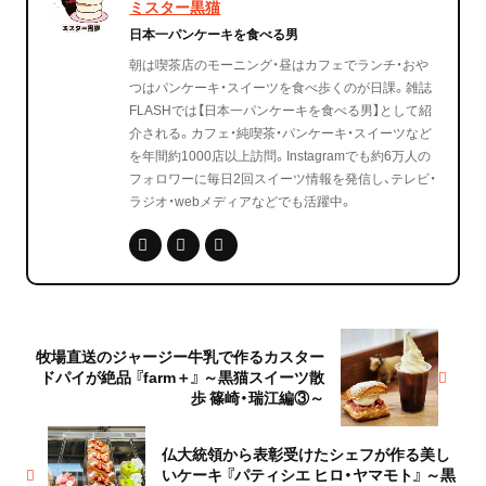
ミスター黒猫
日本一パンケーキを食べる男
朝は喫茶店のモーニング・昼はカフェでランチ・おや
つはパンケーキ・スイーツを食べ歩くのが日課。雑誌
FLASHでは【日本一パンケーキを食べる男】として紹
介される。カフェ・純喫茶・パンケーキ・スイーツなど
を年間約1000店以上訪問。Instagramでも約6万人の
フォロワーに毎日2回スイーツ情報を発信し、テレビ・
ラジオ・webメディアなどでも活躍中。
牧場直送のジャージー牛乳で作るカスター
ドパイが絶品 『farm＋』 ～黒猫スイーツ散
歩 篠崎・瑞江編③～
仏大統領から表彰受けたシェフが作る美し
いケーキ 『パティシエ ヒロ・ヤマモト』 ～黒