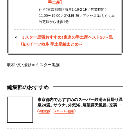
手土産】
住所：東京都港区海岸1-16-2 1F／営業時間：
11:00〜19:00／定休日：無／アクセス：ゆりかもめ
竹芝駅から徒歩1分
ミスター黒猫おすすめ！東京の手土産ベスト20～黒
猫スイーツ散歩 手土産編まとめ～
取材・文・撮影＝ミスター黒猫
編集部のおすすめ
東京都内でおすすめのスーパー銭湯＆日帰り温
泉24選。サウナ、外気浴、展望露天風呂、充実の
癒やし空間へ
#東京都
#スーパー銭湯