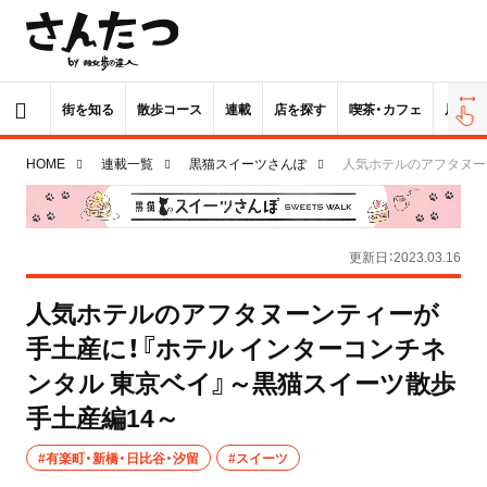
街を知る
散歩コース
連載
店を探す
喫茶・カフェ
居酒屋
HOME
連載一覧
黒猫スイーツさんぽ
人気ホテルのアフタヌー
更新日：2023.03.16
人気ホテルのアフタヌーンティーが
手土産に！『ホテル インターコンチネ
ンタル 東京ベイ』～黒猫スイーツ散歩
手土産編14～
#有楽町・新橋・日比谷・汐留
#スイーツ