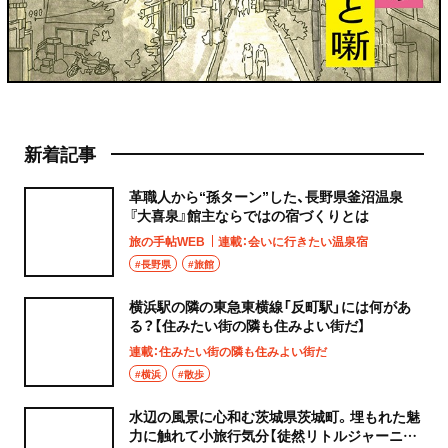
新着記事
革職人から“孫ターン”した、長野県釜沼温泉
『大喜泉』館主ならではの宿づくりとは
旅の手帖WEB
連載：会いに行きたい温泉宿
#長野県
#旅館
横浜駅の隣の東急東横線「反町駅」には何があ
る？【住みたい街の隣も住みよい街だ】
連載：住みたい街の隣も住みよい街だ
#横浜
#散歩
水辺の風景に心和む茨城県茨城町。埋もれた魅
力に触れて小旅行気分【徒然リトルジャーニ