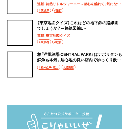
ー】
連載：徒然リトルジャーニー～都心を離れて、気になる土地へ
#茨城県
#旅行
【東京地図クイズ】これはどの地下鉄の路線図
でしょうか？～路線図編1～
連載：東京地図クイズ
#東京都
#散歩
柏『洋風酒場 CENTRAL PARK』はナポリタンも
鮮魚も本気。居心地の良い店内でゆっくり飲み
たい夜
#柏・松戸・流山
#居酒屋