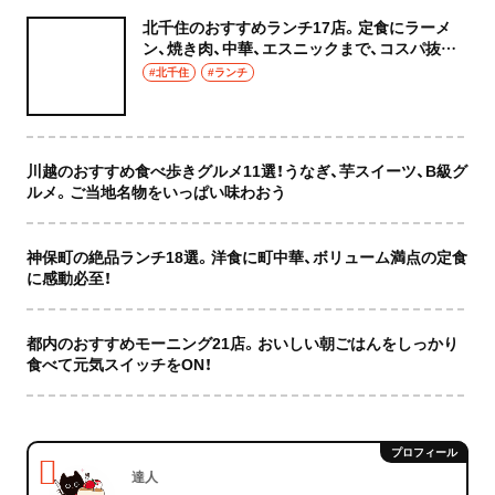
北千住のおすすめランチ17店。定食にラーメ
ン、焼き肉、中華、エスニックまで、コスパ抜群
な店もおしゃれな店も網羅してご紹介！
#北千住
#ランチ
川越のおすすめ食べ歩きグルメ11選！うなぎ、芋スイーツ、B級グ
ルメ。ご当地名物をいっぱい味わおう
神保町の絶品ランチ18選。洋食に町中華、ボリューム満点の定食
に感動必至！
都内のおすすめモーニング21店。おいしい朝ごはんをしっかり
食べて元気スイッチをON！
達人