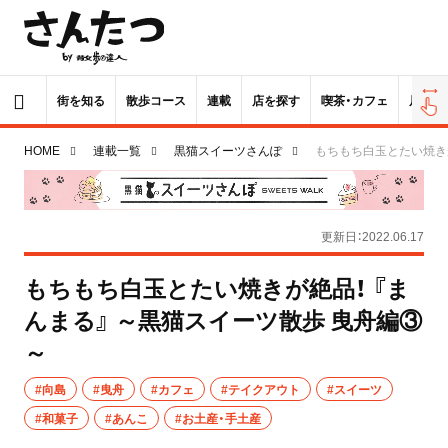
街を知る
散歩コース
連載
店を探す
喫茶・カフェ
居酒屋
HOME
連載一覧
黒猫スイーツさんぽ
もちもち白玉とたい焼きが
更新日：2022.06.17
もちもち白玉とたい焼きが絶品！ 『ま
んまる』 ～黒猫スイーツ散歩 曳舟編③
～
#向島
#曳舟
#カフェ
#テイクアウト
#スイーツ
#和菓子
#あんこ
#お土産・手土産