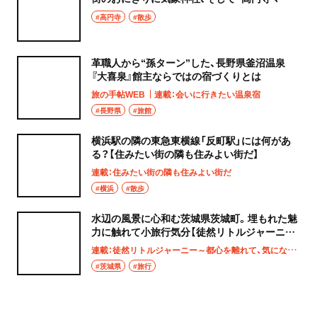
タ」へ！
#高円寺
#散歩
革職人から“孫ターン”した、長野県釜沼温泉
『大喜泉』館主ならではの宿づくりとは
旅の手帖WEB
連載：会いに行きたい温泉宿
#長野県
#旅館
横浜駅の隣の東急東横線「反町駅」には何があ
る？【住みたい街の隣も住みよい街だ】
連載：住みたい街の隣も住みよい街だ
#横浜
#散歩
水辺の風景に心和む茨城県茨城町。埋もれた魅
力に触れて小旅行気分【徒然リトルジャーニ
ー】
連載：徒然リトルジャーニー～都心を離れて、気になる土地へ
#茨城県
#旅行