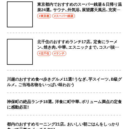
東京都内でおすすめのスーパー銭湯＆日帰り温
泉24選。サウナ、外気浴、展望露天風呂、充実の
癒やし空間へ
#東京都
#スーパー銭湯
北千住のおすすめランチ17店。定食にラーメ
ン、焼き肉、中華、エスニックまで、コスパ抜群
な店もおしゃれな店も網羅してご紹介！
#北千住
#ランチ
川越のおすすめ食べ歩きグルメ11選！うなぎ、芋スイーツ、B級グ
ルメ。ご当地名物をいっぱい味わおう
神保町の絶品ランチ18選。洋食に町中華、ボリューム満点の定食
に感動必至！
都内のおすすめモーニング21店。おいしい朝ごはんをしっかり