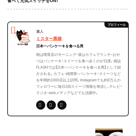
食べて元気スイッチをON！
達人
ミスター黒猫
日本一パンケーキを食べる男
朝は喫茶店のモーニング・昼はカフェでランチ・おや
つはパンケーキ・スイーツを食べ歩くのが日課。雑誌
FLASHでは【日本一パンケーキを食べる男】として紹
介される。カフェ・純喫茶・パンケーキ・スイーツなど
を年間約1000店以上訪問。Instagramでも約6万人の
フォロワーに毎日2回スイーツ情報を発信し、テレビ・
ラジオ・webメディアなどでも活躍中。