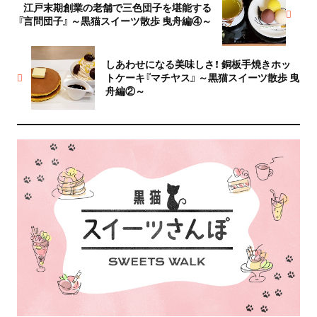
江戸末期創業の老舗で三色団子を堪能する
『言問団子』 ～黒猫スイーツ散歩 曳舟編④～
しあわせになる美味しさ！ 銅板手焼きホッ
トケーキ『マチヤス』 ～黒猫スイーツ散歩 曳
舟編②～