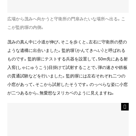
広場から茂みへ向かうと守衛所の門扉みたいな場所へ出る。こ
こが監的塀の内側。
茂みの真ん中に小道が伸び、そこを歩くと、左右に守衛所の壁の
ような遺構に出合いました。監的塀（かんてきへい）と呼ばれる
ものです。監的塀にテストする兵器を設置して、50m先にある射
入窖(しゃにゅうこう)目掛けて試射することで、弾の速さや鉄板
の貫通試験などを行いました。監的塀には左右それぞれ二つの
小窓があって、そこから試射したそうです。のっぺらな姿に小窓
が二つあるから、無愛想なヌリカベのように見えますね。