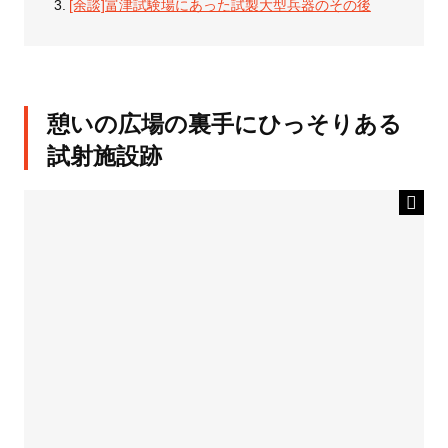
[余談]富津試験場にあった試製大型兵器のその後
憩いの広場の裏手にひっそりある
試射施設跡