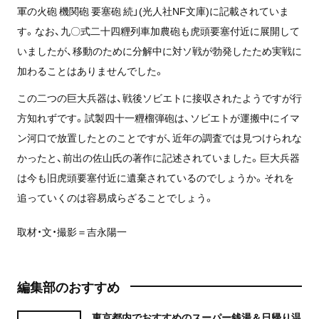
軍の火砲 機関砲 要塞砲 続」(光人社NF文庫)に記載されていま
す。なお、九〇式二十四糎列車加農砲も虎頭要塞付近に展開して
いましたが、移動のために分解中に対ソ戦が勃発したため実戦に
加わることはありませんでした。
この二つの巨大兵器は、戦後ソビエトに接収されたようですが行
方知れずです。試製四十一糎榴弾砲は、ソビエトが運搬中にイマ
ン河口で放置したとのことですが、近年の調査では見つけられな
かったと、前出の佐山氏の著作に記述されていました。巨大兵器
は今も旧虎頭要塞付近に遺棄されているのでしょうか。それを
追っていくのは容易成らざることでしょう。
取材・文・撮影＝吉永陽一
編集部のおすすめ
東京都内でおすすめのスーパー銭湯＆日帰り温