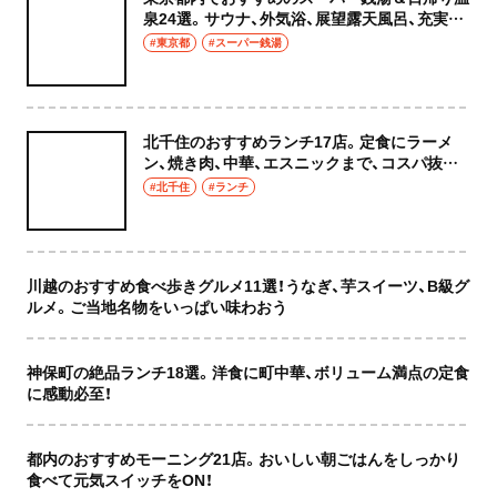
泉24選。サウナ、外気浴、展望露天風呂、充実の
癒やし空間へ
#東京都
#スーパー銭湯
北千住のおすすめランチ17店。定食にラーメ
ン、焼き肉、中華、エスニックまで、コスパ抜群
な店もおしゃれな店も網羅してご紹介！
#北千住
#ランチ
川越のおすすめ食べ歩きグルメ11選！うなぎ、芋スイーツ、B級グ
ルメ。ご当地名物をいっぱい味わおう
神保町の絶品ランチ18選。洋食に町中華、ボリューム満点の定食
に感動必至！
都内のおすすめモーニング21店。おいしい朝ごはんをしっかり
食べて元気スイッチをON！