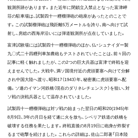
観測所跡があります。また近年に閉鎖立入禁止となった富津岬
荘の駐車場は、試製四十一糎榴弾砲の砲座があったとのことで
す。この試製榴弾砲は飛距離5万メートルを誇り、南へ向けて試
射し、房総の西海岸沿いには弾道観測所が点在していました。
富津試験場には試製四十一糎榴弾砲のほか、仏・シュナイダー製
九〇式二十四糎列車加農砲もテストされていたことは、前々回の
記事に軽く触れましたが、この2つの巨大兵器は富津で終戦を迎
えませんでした。大戦中、満ソ国境付近の虎頭要塞へ向けて分解
され中国大陸へ渡り、昭和17（1943）年、秘密裏に虎頭要塞へ配
備。ソ連のイマン河鉄橋（現在のダリネレチェンスク）を狙い、対
ソ戦の決戦兵器として温存されていました。
試製四十一糎榴弾砲は対ソ戦の始まった翌日の昭和20(1945)年
8月9日、3年の月日を経て遂に火を放ち、シベリア鉄道の鉄橋を
破壊する任務を果たします。終戦直後の8月19日に砲身が炸裂す
るまで砲撃を続けました。これらの詳細は、佐山二郎著「日本陸