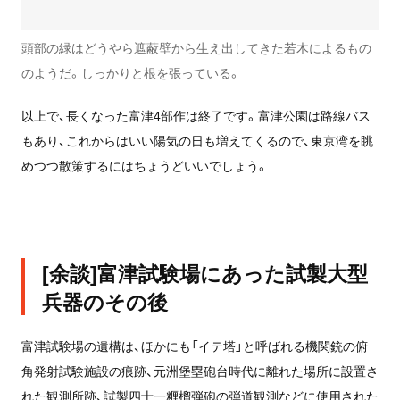
頭部の緑はどうやら遮蔽壁から生え出してきた若木によるもの
のようだ。しっかりと根を張っている。
以上で、長くなった富津4部作は終了です。富津公園は路線バス
もあり、これからはいい陽気の日も増えてくるので、東京湾を眺
めつつ散策するにはちょうどいいでしょう。
[余談]富津試験場にあった試製大型
兵器のその後
富津試験場の遺構は、ほかにも「イテ塔」と呼ばれる機関銃の俯
角発射試験施設の痕跡、元洲堡塁砲台時代に離れた場所に設置さ
れた観測所跡、試製四十一糎榴弾砲の弾道観測などに使用された