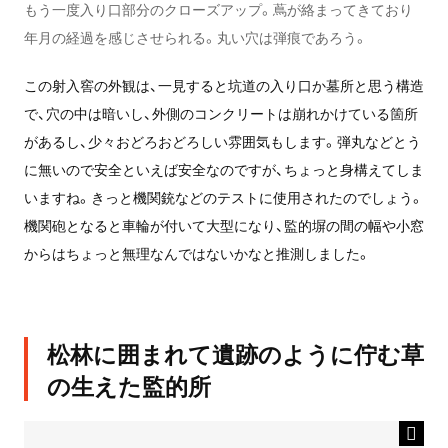
もう一度入り口部分のクローズアップ。蔦が絡まってきており
年月の経過を感じさせられる。丸い穴は弾痕であろう。
この射入窖の外観は、一見すると坑道の入り口か墓所と思う構造
で、穴の中は暗いし、外側のコンクリートは崩れかけている箇所
があるし、少々おどろおどろしい雰囲気もします。弾丸などとう
に無いので安全といえば安全なのですが、ちょっと身構えてしま
いますね。きっと機関銃などのテストに使用されたのでしょう。
機関砲となると車輪が付いて大型になり、監的塀の間の幅や小窓
からはちょっと無理なんではないかなと推測しました。
松林に囲まれて遺跡のように佇む草
の生えた監的所