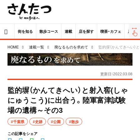
街を知る
散歩コース
連載
店を探す
喫茶・カフェ
居酒屋
HOME
連載一覧
廃なるものを求めて
監的塀（かんてきへい）
更新日：2022.03.08
監的塀（かんてきへい）と射入窖(しゃ
にゅうこう)に出合う。陸軍富津試験
場の遺構～その3
#千葉県
#史跡
#公園
#散歩
この記事をシェア