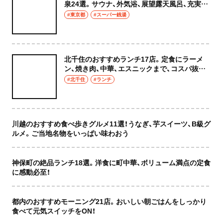
泉24選。サウナ、外気浴、展望露天風呂、充実の
癒やし空間へ
#東京都
#スーパー銭湯
北千住のおすすめランチ17店。定食にラーメ
ン、焼き肉、中華、エスニックまで、コスパ抜群
な店もおしゃれな店も網羅してご紹介！
#北千住
#ランチ
川越のおすすめ食べ歩きグルメ11選！うなぎ、芋スイーツ、B級グ
ルメ。ご当地名物をいっぱい味わおう
神保町の絶品ランチ18選。洋食に町中華、ボリューム満点の定食
に感動必至！
都内のおすすめモーニング21店。おいしい朝ごはんをしっかり
食べて元気スイッチをON！