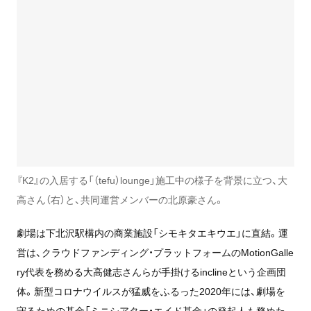
『K2』の入居する「（tefu）lounge」施工中の様子を背景に立つ、大
高さん（右）と、共同運営メンバーの北原豪さん。
劇場は下北沢駅構内の商業施設「シモキタエキウエ」に直結。運
営は、クラウドファンディング・プラットフォームのMotionGalle
ry代表を務める大高健志さんらが手掛けるinclineという企画団
体。新型コロナウイルスが猛威をふるった2020年には、劇場を
守るための基金「ミニシアター・エイド基金」の発起人も務めた。