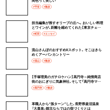
間色って美しい
#守谷
#散歩
担当編集が推すオリーブの丘へ。おいしい料理
とワインが、距離を縮めてくれた【東京チェン
飯diary】
#町田
#エッセイ
流山さんぽのおすすめ8スポット。そこはきら
めくアーバンカントリー
#流山
#散歩
【手塚理美のガチロケハン】高円寺～純情商店
街のおにぎりに気象神社、そして「高円寺マシ
タ」へ！
#高円寺
#散歩
革職人から“孫ターン”した、長野県釜沼温泉
『大喜泉』館主ならではの宿づくりとは