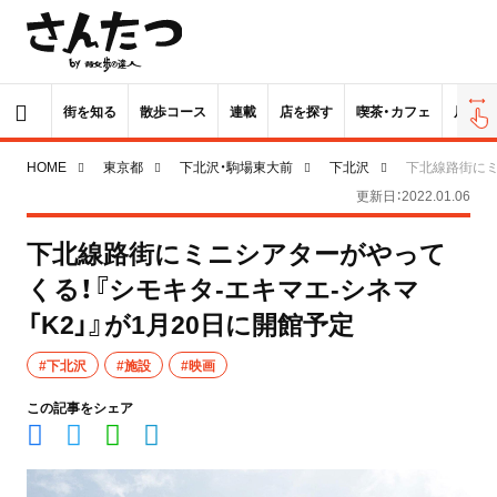
街を知る
散歩コース
連載
店を探す
喫茶・カフェ
居酒屋
HOME
東京都
下北沢・駒場東大前
下北沢
下北線路街にミ
更新日：2022.01.06
下北線路街にミニシアターがやって
くる！『シモキタ-エキマエ-シネマ
「K2」』が1月20日に開館予定
#下北沢
#施設
#映画
この記事をシェア