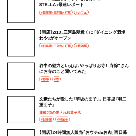
STELLA』最速レポート
#日暮里・三河島・町屋
#カフェ
【開店】2/13、三河島駅近くに『ダイニング酒場
わや』がオープン
#日暮里・三河島・町屋
#居酒屋
谷中の魅力といえば、やっぱりお寺！“寺嫁”さん
にお寺のこと聞いてみた
#谷中
#寺
文豪たちが愛した「芋坂の団子」。日暮里『羽二
重団子』
連載：街の愛され和菓子店
#日暮里
#和菓子
【開店】24時間無人販売「おウチdeお肉」西日暮