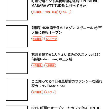
町屋で南インド菜食料理を堪能！『POSITIVE
MASARA ATTITUDE』に行ってきた
#日暮里・三河島・町屋
#カレー
【開店】4/29 南千住の『メゾン スヴニール』が三
ノ輪に移転オープン
#日暮里
#スイーツ
荒川界隈で女1人ちょい飲みのススメ vol.27：
『宴処hakobune』＠三ノ輪
#日暮里
#居酒屋
ここ知ってる？日暮里駅前のファンシーな隠れ
家カフェ、『cafe aina』
#日暮里
#カフェ
3/11、町屋にオープンしたカフェ『SALON DE