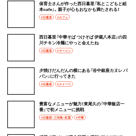
保育士さんが作った西日暮里『私とこどもと絵
本cafe』。親子が心もおなかも満たされる！
#日暮里
#カフェ
西日暮里『中華そば つけそば 伊蔵八本店』の四
川チキン冷麺にやっと会えたね
#日暮里
#ラーメン
夕焼けだんだんの横にある『谷中銀座カヌレ パ
パン』に行ってきた
#日暮里
#スイーツ
豊富なメニューが魅力！東尾久の『中華飯店一
番』で初メニューに挑戦
#日暮里・三河島・町屋
#中華