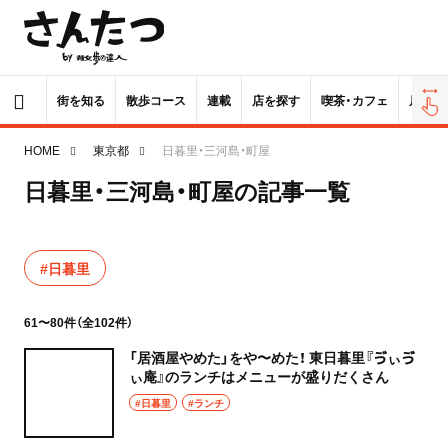
街を知る
散歩コース
連載
店を探す
喫茶・カフェ
居酒屋
HOME
東京都
日暮里・三河島・町屋
日暮里・三河島・町屋の記事一覧
#日暮里
61〜80件（全102件）
「居酒屋やめた」をや〜めた！ 東日暮里『ゔぃゔ
ぃ庵』のランチはメニューが盛りだくさん
#日暮里
#ランチ