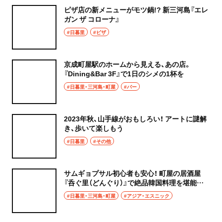
ピザ店の新メニューがモツ鍋!? 新三河島『エレ
ガン ザ コローナ』
#日暮里
#ピザ
京成町屋駅のホームから見える、あの店。
『Dining&Bar 3F』で1日のシメの1杯を
#日暮里・三河島・町屋
#バー
2023年秋、山手線がおもしろい！ アートに謎解
き、歩いて楽しもう
#日暮里
#その他
サムギョプサル初心者も安心！ 町屋の居酒屋
『呑ぐ里（どんぐり）』で絶品韓国料理を堪能す
る
#日暮里・三河島・町屋
#アジア・エスニック