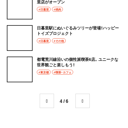
里店がオープン
#日暮里
#焼肉
日暮里駅にぬいぐるみツリーが登場！ハッピー
トイズプロジェクト
#日暮里
#その他
都電荒川線沿いの個性派喫茶6店。ユニークな
世界観ごと楽しもう！
#東京都
#喫茶・カフェ
4 / 6