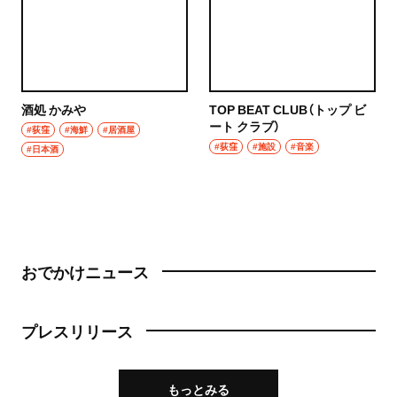
酒処 かみや
TOP BEAT CLUB（トップ ビ
ート クラブ）
#荻窪
#海鮮
#居酒屋
#荻窪
#施設
#音楽
#日本酒
おでかけニュース
プレスリリース
もっとみる