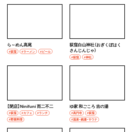
ら～めん髙尾
荻窪白山神社（おぎくぼはく
さんじんじゃ）
#荻窪
#ラーメン
#ビール
#荻窪
#神社
【閉店】Ninifuni 而二不二
ゆ家 和ごころ 吉の湯
#荻窪
#カフェ
#ランチ
#高円寺
#荻窪
#野菜料理
#温泉・銭湯・サウナ