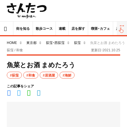
街を知る
散歩コース
連載
店を探す
喫茶・カフェ
居酒屋
HOME
東京都
荻窪・西荻窪
荻窪
魚菜とお酒 まめたろう
荻窪 / 和食
更新日：2021.10.25
魚菜とお酒 まめたろう
#荻窪
#和食
#居酒屋
#海鮮
この記事をシェア