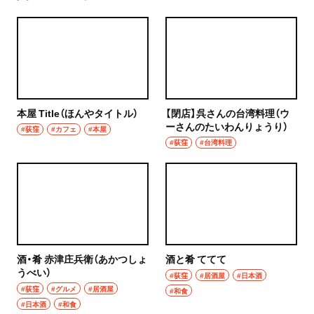
本屋 Title（ほんやタイトル）
【閉店】呉さんの台湾料理（ウ
ーさんのたいわんりょうり）
#荻窪
#カフェ
#本屋
#荻窪
#台湾料理
酒・肴 赤津庄兵衛（あかつしょ
酒と肴 ててて
うべい）
#荻窪
#居酒屋
#日本酒
#荻窪
#グルメ
#居酒屋
#和食
#日本酒
#和食