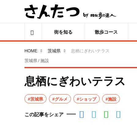
街を知る
散歩コース
HOME
茨城県
息栖にぎわいテラス
茨城県 / 施設
息栖にぎわいテラス
#茨城県
#グルメ
#ショップ
#施設
この記事をシェア