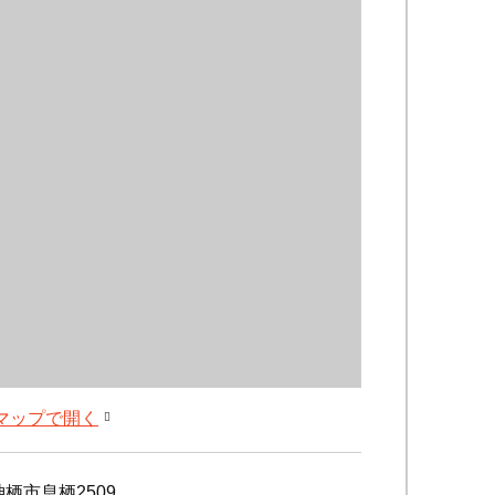
leマップで開く
栖市息栖2509