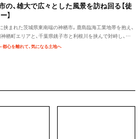
市の、雄大で広々とした風景を訪ね回る【徒
ー】
に挟まれた茨城県東南端の神栖市。鹿島臨海工業地帯を抱え、
旧神栖町エリアと、千葉県銚子市と利根川を挟んで対峙し、農
ア。異なる横顔をもつ市内を訪ね回るとしよう。
～都心を離れて、気になる土地へ