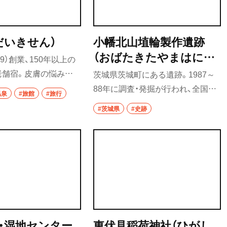
だいきせん）
小幡北山埴輪製作遺跡
（おばたきたやまはにわ
69）創業、150年以上の
せいさくいせき）
老舗宿。皮膚の悩みを
茨城県茨城町にある遺跡。1987～
ちが多く訪れる、湯治場
88年に調査・発掘が行われ、全国一
温泉
#旅館
#旅行
祖父から孫へと受け継
の多さを誇る59基もの埴輪窯跡が
#茨城県
#史跡
の宿は、新たな形を日々
発見された。8つの工房跡、4カ所の
る。
粘土採掘坑跡も確認されており、出
土した土器は6世紀中頃～ 7世紀前
半の古墳時代のものと推定されて
いる。一帯は広々とした公園とし
て整備されている。
・湿地センター
東伏見稲荷神社（ひがし