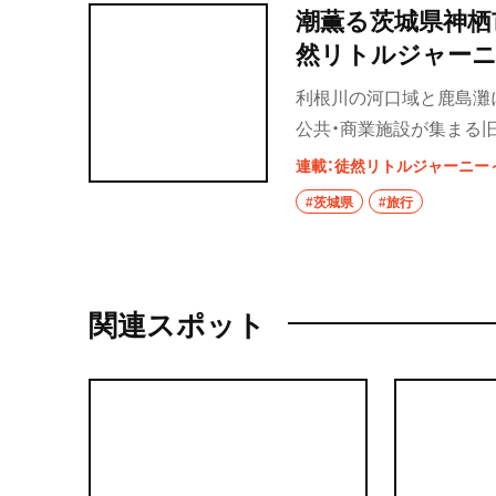
潮薫る茨城県神栖
然リトルジャーニ
利根川の河口域と鹿島灘
公共・商業施設が集まる
地が広がる旧波崎町エリ
連載：徒然リトルジャーニー
#茨城県
#旅行
関連スポット