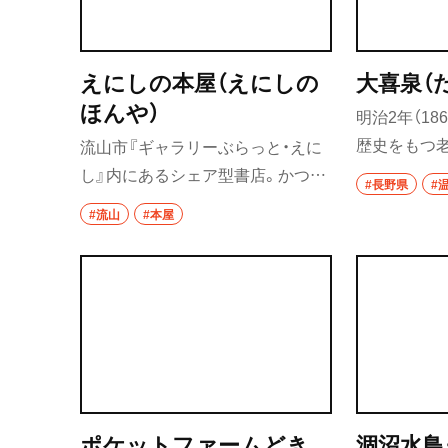
えにしの本屋（えにしの
大喜泉（
ほんや）
明治2年（18
歴史をもつ
流山市『ギャラリーぶらっと・えに
抱える人た
し』内にあるシェア型書店。かつて
#長野県
#
でもある。
『散歩の達人』の編集部員だった店
#流山
#本屋
がれた秘湯
主が、2026年3月に開店。リンゴ箱
探究してい
を再利用した本棚の棚主は、大学教
授や元司書、主婦など幅広く、選書
も多彩。
ポケットファームどき
涸沼水鳥