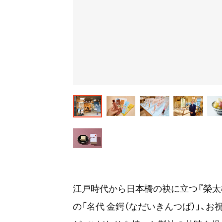
江戸時代から日本橋の袂に立つ『榮太
の「名代 金鍔（なだいきんつば）」、