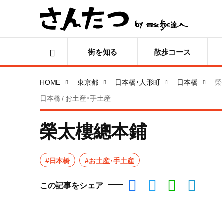
街を知る
散歩コース
HOME
東京都
日本橋・人形町
日本橋
榮
日本橋 / お土産・手土産
榮太樓總本鋪
#日本橋
#お土産・手土産
この記事をシェア