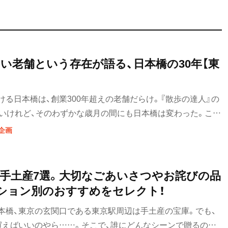
い老舗という存在が語る、日本橋の30年【東
る日本橋は、創業300年超えの老舗だらけ。『散歩の達人』の
ないけれど、そのわずかな歳月の間にも日本橋は変わった。この
旦那さん”は何を思うのか。
企画
手土産7選。大切なごあいさつやお詫びの品
ション別のおすすめをセレクト！
本橋、東京の玄関口である東京駅周辺は手土産の宝庫。でも、
買えばいいのやら……。そこで、誰にどんなシーンで贈るのか、