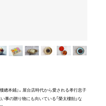
樓總本鋪』。屋台店時代から愛される孝行息子
お祝い事の贈り物にも向いている「榮太樓飴」な