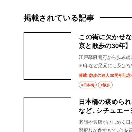
掲載されている記事
この街に欠かせな
京と散歩の30年】
江戸幕府開府から歩み続け
30年など足元にも及ば
地でのれんを守る老舗の“
連載：散歩の達人30周年記念
#日本橋
#散歩
日本橋の褒められ
など、シチュエー
老舗や名店がひしめく日
選択肢が多すぎて、何を