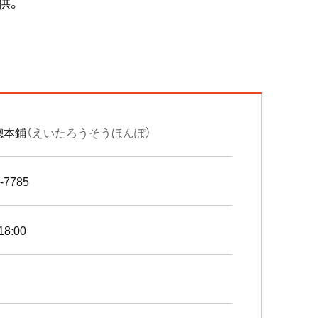
供。
總本鋪
（えいたろうそうほんぽ）
-7785
18:00