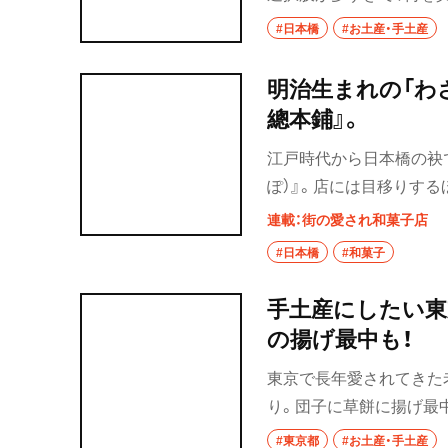
シチュエーション別に褒
#日本橋
#お土産・手土産
明治生まれの「わ
總本鋪』。
江戸時代から日本橋の袂
ぽ）』。店には目移りする
和菓子はこの4つだ！
連載：街の愛され和菓子店
#日本橋
#和菓子
手土産にしたい東
の揚げ最中も！
東京で長年愛されてきた
り。団子に草餅に揚げ最
豊か。パッケージも趣た
#東京都
#お土産・手土産