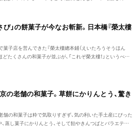
められ手土産をセレクトしてみました。
さび」の餅菓子が今なお斬新。日本橋『榮太樓
で菓子店を営んできた『榮太樓總本鋪（えいたろうそうほん
ほどたくさんの和菓子が並ぶが、「これぞ榮太樓！」というべき
京の老舗の和菓子。草餅にかりんとう、驚き
老舗の和菓子は粋で気取りすぎず、気の利いた手土産にぴった
中、蒸し菓子にかりんとう、そして飴やきんつばとバラエティ
っぷりの6軒の老舗の和菓子をご紹介！