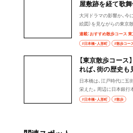
屋敷跡を経て歌舞
大河ドラマの影響か、今
絵図）を見ながらの東京
（1859）の「日本橋北
連載：おすすめ散歩コース 東
を紹介。タイムスリップ
#日本橋・人形町
#散歩コー
【東京散歩コース
れば、街の歴史も
日本橋は、江戸時代に五
栄えた。周辺に日本銀行
心地であったからだ。『日
#日本橋・人形町
#散歩
時代の創業。このほかに
苔、かつお節、佃煮、練
ったからだ。人形町とい
形師が多く住んだことに