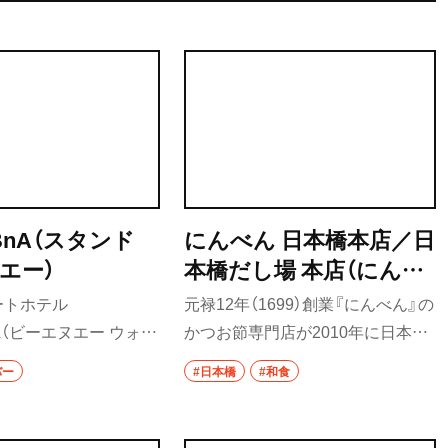
 BnA（スタンド
にんべん 日本橋本店／日
エー）
本橋だし場 本店（にんべ
ん にほんばしほんてん
ートホテル
元禄12年（1699）創業『にんべん』の
／にほんばしだしば ほ
LL（ビーエヌエー ウォー
かつお節専門店が2010年に日本橋
んてん）
にあり、朝8時から夜は
「コレド室町1」に開店。複数の製造
バー
#日本橋
#和食
朝食・ランチ・カフェ・バ
地のかつお節をはじめ、だし商品や
でフードメニューを変
食品、調味料が揃う。だしを飲める
ている飲食店。人と人
バー『日本橋だし場 本店』ではかつ