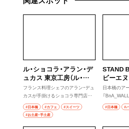
関連スポット
んをくぐろう。
ル・ショコラ・アラン・デ
STAND
ュカス 東京工房（ル・シ
ビーエヌ
ョコラ・アラン・デュカ
フランス料理シェフのアラン・デュ
日本橋のア
ス とうきょうこうぼう）
カスが手掛けるショコラ専門店。
『BnA_WA
ショーケースには美しいチョコレ
ル）』の1階
#日本橋
#カフェ
#スイーツ
#日本橋
#
ートが並び、パリにいるような気分
22時まで、
#お土産・手土産
でじっくりチョコレートを選べ
ーと時間帯
る。2階のカフェスペースではショ
えて営業し