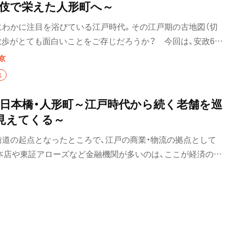
伎で栄えた人形町へ～
にわかに注目を浴びている江戸時代。その江戸期の古地図（切
散歩がとても面白いことをご存じだろうか？ 今回は、安政6年
内神田両国浜町明細絵図」を手に歩く日本橋・人形町の散歩コース
京
を楽しむ特別な散歩体験を！
ス
】日本橋・人形町～江戸時代から続く老舗を巡
見えてくる～
街道の起点となったところで、江戸の商業・物流の拠点として
本店や東証アローズなど金融機関が多いのは、ここが経済の中
本橋三越本店』や『日本橋髙島屋S.C.』といった百貨店は江戸
も中央通り沿いには、江戸・明治創業といった老舗が多い。海
り製品といった海産物関連が多いのは、ここが魚河岸発祥の地だ
う名は、明暦の大火後、浄瑠璃や人形芝居の小屋が建てられ、人
由来する。水天宮や甘酒横丁を巡った後は、老舗飲食店ののれ