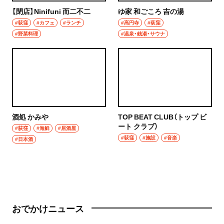
【閉店】Ninifuni 而二不二
ゆ家 和ごころ 吉の湯
#荻窪
#カフェ
#ランチ
#高円寺
#荻窪
#野菜料理
#温泉・銭湯・サウナ
酒処 かみや
TOP BEAT CLUB（トップ ビ
ート クラブ）
#荻窪
#海鮮
#居酒屋
#荻窪
#施設
#音楽
#日本酒
おでかけニュース