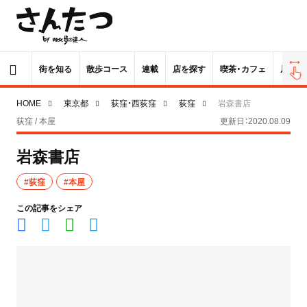
街を知る
散歩コース
連載
店を探す
喫茶・カフェ
居酒屋
HOME
東京都
荻窪・西荻窪
荻窪
岩森書店
荻窪 / 本屋
更新日：2020.08.09
岩森書店
#荻窪
#本屋
この記事をシェア