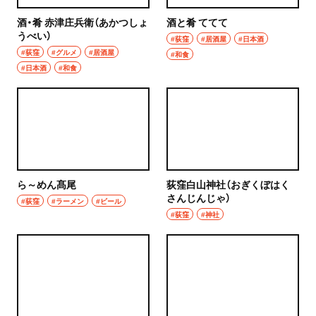
酒・肴 赤津庄兵衛（あかつしょ
酒と肴 ててて
うべい）
#荻窪
#居酒屋
#日本酒
#荻窪
#グルメ
#居酒屋
#和食
#日本酒
#和食
ら～めん髙尾
荻窪白山神社（おぎくぼはく
さんじんじゃ）
#荻窪
#ラーメン
#ビール
#荻窪
#神社