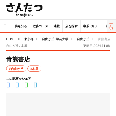
街を知る
散歩コース
連載
店を探す
喫茶・カフェ
居酒屋
HOME
東京都
自由が丘・学芸大学
自由が丘
青熊書店
自由が丘 / 本屋
更新日：2024.11.08
青熊書店
#自由が丘
#本屋
この記事をシェア