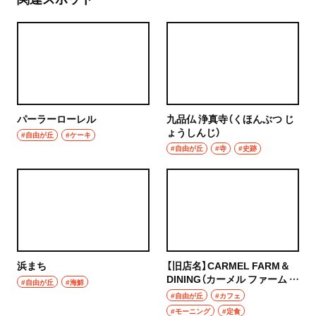
パーラーローレル
九品仏 浄真寺（くほんぶつ じ
ょうしんじ）
#自由が丘
#ケーキ
#自由が丘
#寺
#史跡
浜まち
【旧店名】CARMEL FARM＆
DINING（カーメル ファーム ア
#自由が丘
#海鮮
ンド ダイニング）
#自由が丘
#カフェ
#モーニング
#定食