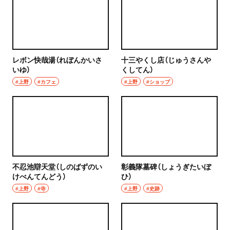
レボン快哉湯（れぼんかいさ
十三やくし店（じゅうさんや
いゆ）
くしてん）
#上野
#カフェ
#上野
#ショップ
不忍池辯天堂（しのばずのい
彰義隊墓碑（しょうぎたいぼ
けべんてんどう）
ひ）
#上野
#寺
#上野
#史跡