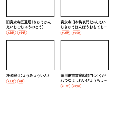
旧寛永寺五重塔（きゅうかん
寛永寺旧本坊表門（かんえい
えいじごじゅうのとう）
じきゅうほんぼうおもても
ん）
#上野
#史跡
#上野
#史跡
淨名院（じょうみょういん）
徳川綱吉霊廟勅額門（とくが
わつなよしれいびょうちょく
#上野
#寺
がくもん）
#上野
#史跡