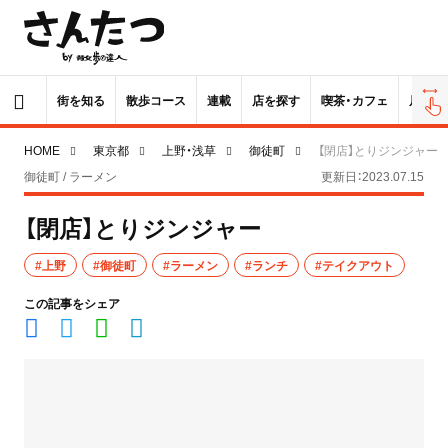
街を知る
散歩コース
連載
店を探す
喫茶・カフェ
居酒屋
HOME
東京都
上野・浅草
御徒町
【閉店】とりジンジャー
御徒町 / ラーメン
更新日：2023.07.15
【閉店】とりジンジャー
#上野
#御徒町
#ラーメン
#ランチ
#テイクアウト
この記事をシェア