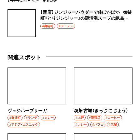
【閉店】ジンジャーパウダーで体ぽかぽか。御徒
町『とりジンジャー』の鶏清湯スープの絶品ラ
ーメン！
#御徒町
#ラーメン
関連スポット
ヴェジハーブサーガ
喫茶 古城（きっさ こじょう）
#御徒町
#ランチ
#カレー
#上野
#喫茶店
#コーヒー
#アジア・エスニック
#カレー
#パフェ
#老舗