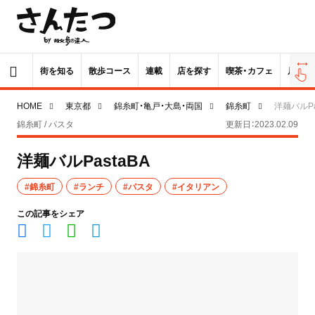
街を知る
散歩コース
連載
店を探す
喫茶・カフェ
居酒屋
HOME
東京都
錦糸町・亀戸・大島・両国
錦糸町
洋麺バルPa
錦糸町 / パスタ
更新日：2023.02.09
洋麺バルPastaBA
#錦糸町
#ランチ
#パスタ
#イタリアン
この記事をシェア