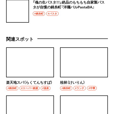
「魂の生パスタ！！」絶品のもちもち自家製パス
タが自慢の錦糸町『洋麺バルPastaBA』
#錦糸町
#パスタ
関連スポット
楽天地スパ（らくてんちすぱ）
桂林（けいりん）
#錦糸町
#スーパー銭湯
#温泉
#錦糸町
#ランチ
#中華