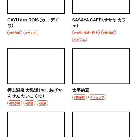
CAYU des ROIS（カユ デ ロ
SASAYA CAFE（ササヤ カフ
ワ）
ェ）
#錦糸町
#ランチ
#向島・曳舟・押上
#錦糸町
#カフェ
押上温泉 大黒湯（おしあげお
太平納豆
んせん だいこくゆ）
#錦糸町
#ショップ
#錦糸町
#銭湯
#温泉