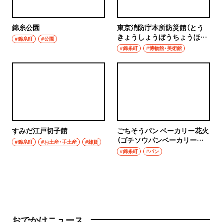
錦糸公園
東京消防庁本所防災館（とう
きょうしょうぼうちょうほん
#錦糸町
#公園
じょぼうさいかん）
#錦糸町
#博物館・美術館
すみだ江戸切子館
ごちそうパン ベーカリー花火
（ゴチソウパンベーカリーハ
#錦糸町
#お土産・手土産
#雑貨
ナビ）
#錦糸町
#パン
おでかけニュース