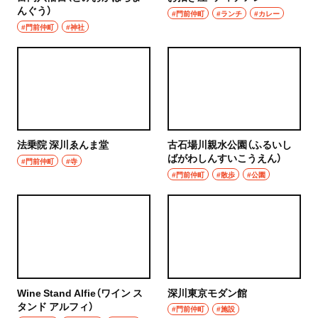
んぐう）
#門前仲町
#ランチ
#カレー
#門前仲町
#神社
法乗院 深川ゑんま堂
古石場川親水公園（ふるいし
ばがわしんすいこうえん）
#門前仲町
#寺
#門前仲町
#散歩
#公園
Wine Stand Alfie（ワイン ス
深川東京モダン館
タンド アルフィ）
#門前仲町
#施設