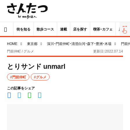
街を知る
散歩コース
連載
店を探す
喫茶・カフェ
居酒屋
HOME
東京都
深川・門前仲町・清澄白河・森下・豊洲・木場
門前
門前仲町 / グルメ
更新日：2022.07.14
とりサンド unmarl
#門前仲町
#グルメ
この記事をシェア