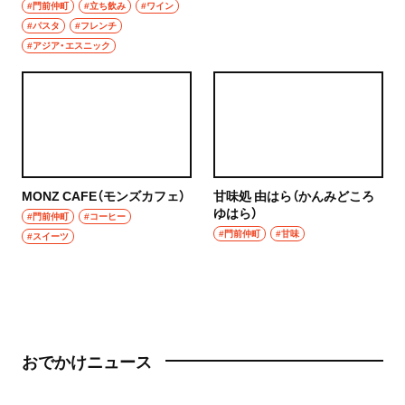
#門前仲町
#立ち飲み
#ワイン
#パスタ
#フレンチ
#アジア・エスニック
MONZ CAFE（モンズカフェ）
甘味処 由はら（かんみどころ
ゆはら）
#門前仲町
#コーヒー
#門前仲町
#甘味
#スイーツ
おでかけニュース