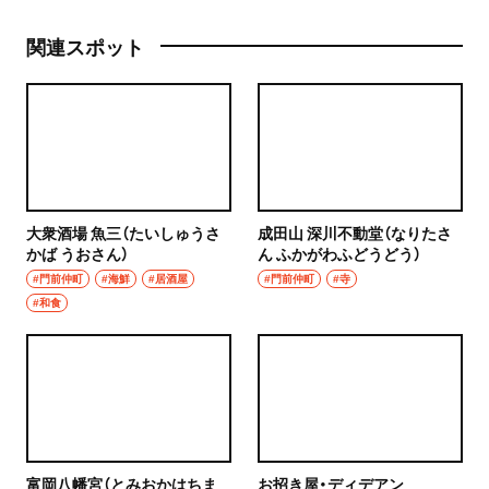
関連スポット
大衆酒場 魚三（たいしゅうさ
成田山 深川不動堂（なりたさ
かば うおさん）
ん ふかがわふどうどう）
#門前仲町
#海鮮
#居酒屋
#門前仲町
#寺
#和食
富岡八幡宮（とみおかはちま
お招き屋・ディデアン