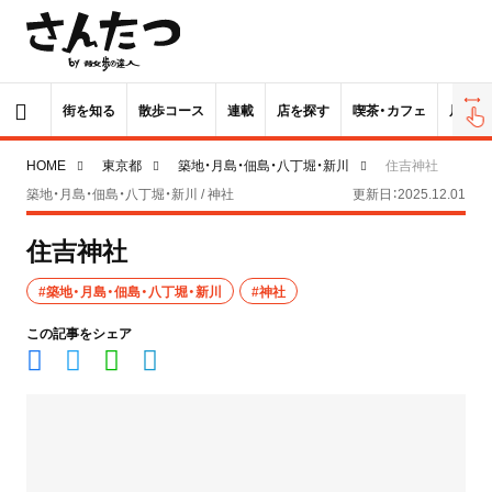
街を知る
散歩コース
連載
店を探す
喫茶・カフェ
居酒屋
HOME
東京都
築地・月島・佃島・八丁堀・新川
住吉神社
築地・月島・佃島・八丁堀・新川 / 神社
更新日：2025.12.01
住吉神社
#築地・月島・佃島・八丁堀・新川
#神社
この記事をシェア