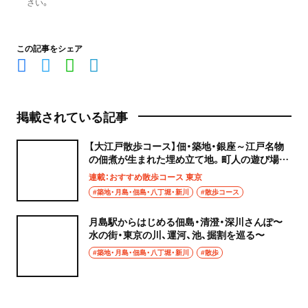
さい。
この記事をシェア
掲載されている記事
【大江戸散歩コース】佃・築地・銀座～江戸名物
の佃煮が生まれた埋め立て地。町人の遊び場は
銀座に～
連載：おすすめ散歩コース 東京
#築地・月島・佃島・八丁堀・新川
#散歩コース
月島駅からはじめる佃島・清澄・深川さんぽ〜
水の街・東京の川、運河、池、掘割を巡る〜
#築地・月島・佃島・八丁堀・新川
#散歩