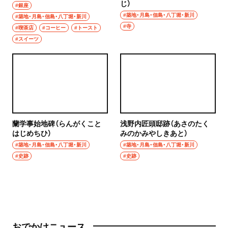
じ）
#銀座
#築地・月島・佃島・八丁堀・新川
#築地・月島・佃島・八丁堀・新川
#寺
#喫茶店
#コーヒー
#トースト
#スイーツ
蘭学事始地碑（らんがくこと
浅野内匠頭邸跡（あさのたく
はじめちひ）
みのかみやしきあと）
#築地・月島・佃島・八丁堀・新川
#築地・月島・佃島・八丁堀・新川
#史跡
#史跡
おでかけニュース