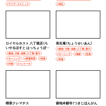
#アジア・エスニック
#神社
ロイヤルホスト 八丁堀店（ろ
長生庵（ちょうせいあん）
いやるほすと はっちょうぼり
#築地・月島・佃島・八丁堀・新川
てん）
#築地・月島・佃島・八丁堀・新川
#モーニング
#海鮮
#定食
#モーニング
#野菜料理
#和食
#和食
#洋食
#パンケーキ
喫茶クレマチス
築地本願寺（つきじほんがん