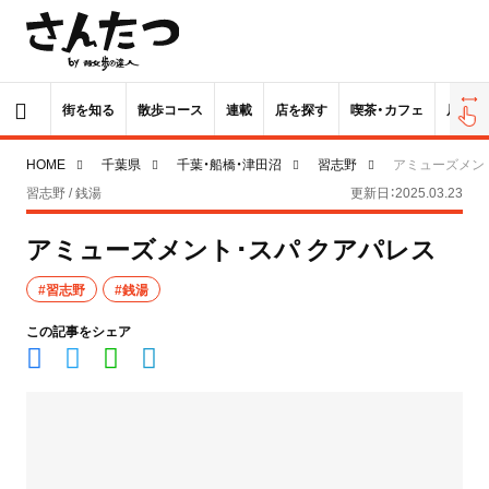
街を知る
散歩コース
連載
店を探す
喫茶・カフェ
居酒屋
HOME
千葉県
千葉・船橋・津田沼
習志野
アミューズメン
習志野 / 銭湯
更新日：2025.03.23
アミューズメント･スパ クアパレス
#習志野
#銭湯
この記事をシェア