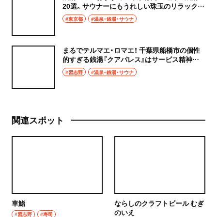
20選。サウナーにもうれしい珠玉のリラックス
空間へ！
#東京都
#温泉・銭湯・サウナ
まるでテルマエ・ロマエ！ 千葉県船橋市の個性
的すぎる銭湯『クアパレス』はサービス精神の
塊
#習志野
#温泉・銭湯・サウナ
関連スポット
車鮨
ならしのクラフトビール むぎ
のいえ
#習志野
#寿司