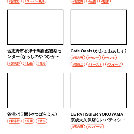
#習志野
#スーパー銭湯
#習志野
#公園
#散歩
習志野市谷津干潟自然観察セ
Cafe Oasis（かふぇ おあしす）
ンター（ならしのやつひがた
#習志野
#カレー
#カフェ
しぜんかんさつせんたー）
#習志野
#動物
#散歩
#喫茶店
#トースト
#スイーツ
谷津バラ園（やつばらえん）
LE PATISSIER YOKOYAMA
京成大久保店（ル・パティシ
#習志野
#公園
#散歩
エ ヨコヤマ）
#習志野
#スイーツ