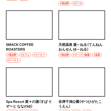
#習志野
#ビール
SMACK COFFEE
天然温泉 湯～ねる（てんねん
ROASTERS
おんせん ゆ～ねる）
#習志野
#カフェ
#コーヒー
#習志野
#スーパー銭湯
#温泉
#トースト
Spa Resort 菜々の湯（すぱ り
谷津干潟公園（やつひがたこ
ぞーと ななのゆ）
うえん）