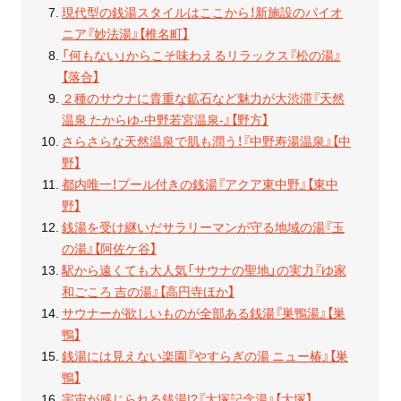
現代型の銭湯スタイルはここから！新施設のパイオ
ニア『妙法湯』【椎名町】
「何もない」からこそ味わえるリラックス『松の湯』
【落合】
２種のサウナに貴重な鉱石など魅力が大渋滞『天然
温泉 たからゆ-中野若宮温泉-』【野方】
さらさらな天然温泉で肌も潤う！『中野寿湯温泉』【中
野】
都内唯一！プール付きの銭湯『アクア東中野』【東中
野】
銭湯を受け継いだサラリーマンが守る地域の湯『玉
の湯』【阿佐ケ谷】
駅から遠くても大人気「サウナの聖地」の実力『ゆ家
和ごころ 吉の湯』【高円寺ほか】
サウナーが欲しいものが全部ある銭湯『巣鴨湯』【巣
鴨】
銭湯には見えない楽園『やすらぎの湯 ニュー椿』【巣
鴨】
宇宙が感じられる銭湯!?『大塚記念湯』【大塚】