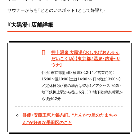
サウナーからも「ととのいスポット」として好評だ。
『大黒湯』店舗詳細
押上温泉 大黒湯（おしあげおんせん
だいこくゆ）【東京都 / 温泉・銭湯・サ
ウナ】
住所：東京都墨田区横川3-12-14／営業時間：
15:00〜翌10:00（土は14:00〜、日・祝は13:00〜）
／定休日：火（祝の場合は翌水）／アクセス：私鉄・
地下鉄押上駅から徒歩6分、JR・地下鉄錦糸町駅か
ら徒歩12分
俳優・安藤玉恵と錦糸町。“とんかつ屋のたまちゃ
ん”が好きな墨田区のこと