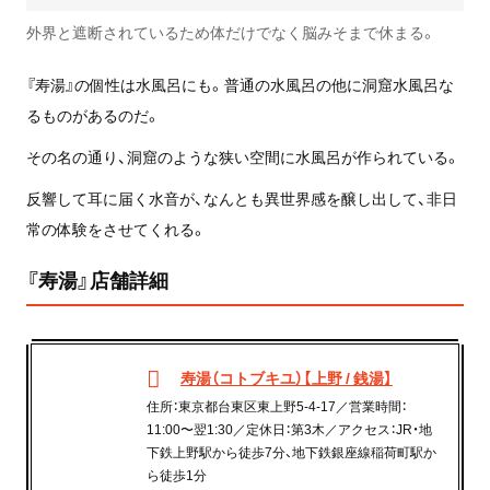
外界と遮断されているため体だけでなく脳みそまで休まる。
『寿湯』の個性は水風呂にも。普通の水風呂の他に洞窟水風呂な
るものがあるのだ。
その名の通り、洞窟のような狭い空間に水風呂が作られている。
反響して耳に届く水音が、なんとも異世界感を醸し出して、非日
常の体験をさせてくれる。
『寿湯』店舗詳細
寿湯（コトブキユ）【上野 / 銭湯】
住所：東京都台東区東上野5-4-17／営業時間：
11:00〜翌1:30／定休日：第3木／アクセス：JR・地
下鉄上野駅から徒歩7分、地下鉄銀座線稲荷町駅か
ら徒歩1分