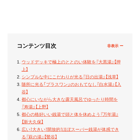
コンテンツ目次
ウッドデッキで極上のととのい体験を『大黒湯』【押
上】
シンプルな中にこだわりが光る『日の出湯』【浅草】
随所に光る「プラスワン」のおもてなし『白水湯』【入
谷】
都心にいながら大きな露天風呂でゆったり時間を
『寿湯』【上野】
都心の格好いい銭湯で頭と体を休めよう『万年湯』
【新大久保】
広い！大きい！開放的！ほぼスーパー銭湯が体感でき
る『萩の湯』【鶯谷】