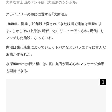
大きな富士山のペンキ絵は大黒湯のシンボル。
スカイツリーの麓に位置する『大黒湯』。
1949年
に開業し70年以上愛されてきた銭湯で建物は当時のま
ま。しかしその中身は、時代ごとにリニューアルされ、現代にも
マッチした施設になっている。
内湯は先代店主によってジェットバスなど、バラエティに富んだ
浴槽が作られた。
水深90cm
の歩行浴槽には、底に丸石が埋められマッサージ効果
も期待できる。