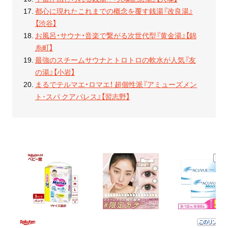
都心に現れたこれまでの概念を覆す銭湯『改良湯』
【渋谷】
お風呂・サウナ・音楽で繋がる次世代型『黄金湯』【錦
糸町】
最強のスチームサウナとトロトロの軟水が人気『友
の湯』【小岩】
まるでテルマエ・ロマエ！ 超個性派『アミューズメン
ト･スパ クアパレス』【習志野】