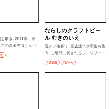
ならしのクラフトビー
ル むぎのいえ
を磨き、2011年に家
店主の森田光博さん。
温かい接客で、家族連れや学生も集
トに客の好みを探り、船
う、ご近所に愛されるブルワリー酒
寿司
れの、旬の旨味を引き出
場。代表の今井貴大さんは、各ビー
#習志野
#ビール
肴も、おまかせにすれ
ルを谷津で醸造している意味・物語
の希少ネタがお目見えす
性を大事にしている。ペールエー
ルの「谷津遊路」は、干潟の野鳥のさ
えずりや花を想起させる華やかな
香りに仕上げられたもの。グリル
やフィッシュ＆チップスなどと共
に喉を鳴らそう。