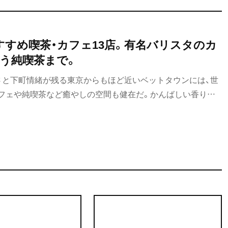
すすめ喫茶・カフェ13店。有名バリスタのカ
う純喫茶まで。
さと下町情緒が残る東京からもほど近いベットタウンには、世
フェや純喫茶など癒やしの空間も健在だ。かんばしい香りと
める音が混じり合い、ゆっくりと、心をとろかせてくれるのだ。
すめ喫茶・カフェをご紹介！