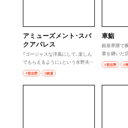
アミューズメント･スパ
車鮨
クアパレス
銀座界隈で腕
業を継いだ
「ゴージャスな洋風にして、楽しん
会話をヒン
でもらえるように」という水野夫妻
#習志野
#
橋市場仕入
の思いで、1989年、戦後建築をリニ
#習志野
#銭湯
す。にぎりも
ューアル。風呂はスーパー銭湯並
ば、短い旬
みに多彩で、日替わり湯に癒やされ
ることも。
る。