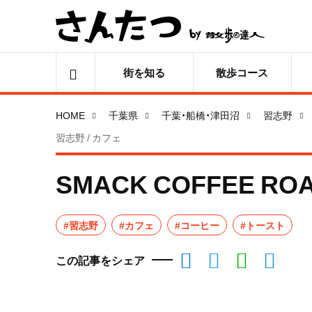
街を知る
散歩コース
HOME
千葉県
千葉・船橋・津田沼
習志野
習志野 / カフェ
SMACK COFFEE RO
#習志野
#カフェ
#コーヒー
#トースト
この記事をシェア