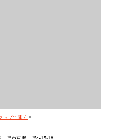
leマップで開く
志野市東習志野4-15-18