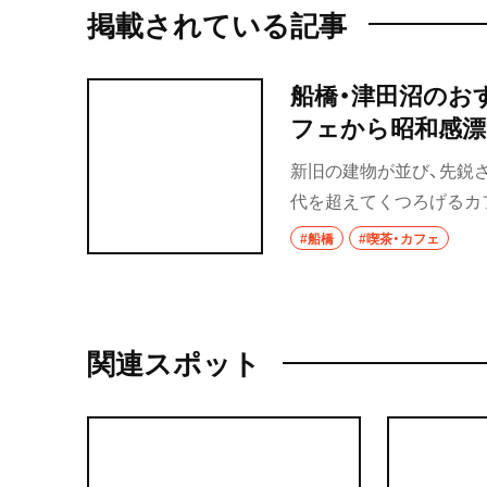
掲載されている記事
船橋・津田沼のお
フェから昭和感漂
新旧の建物が並び、先鋭
代を超えてくつろげるカ
のどかな会話、静寂を埋
#船橋
#喫茶・カフェ
そんな船橋・津田沼のおす
関連スポット