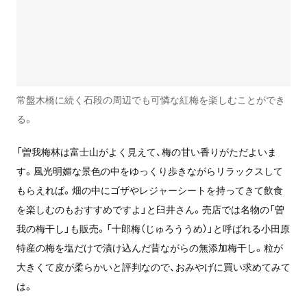
常盤木橋に続く石段の周辺でも可憐な紅梅を楽しむことができ
る。
「曽我梅林は富士山がよく見えて、梅の甘い香りがただよいま
す。風光明媚な景色の中をゆっくり歩きながらリラックスして
もらえれば。畑の中にゴザやレジャーシートを持ってきて飲食
を楽しむのもおすすめですよ」と臼井さん。売店では名物の「曽
我の梅干し」も販売。「十郎梅（じゅろううめ）」と呼ばれる小田原
特産の梅を塩だけで漬け込んだ昔ながらの無添加梅干し。粒が
大きくて皮が柔らかいと評判なので、おみやげに買い求めてみて
は。