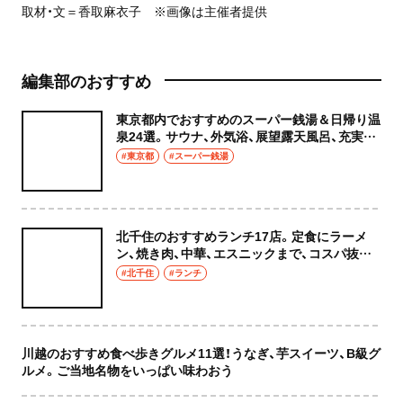
取材・文＝香取麻衣子 ※画像は主催者提供
編集部のおすすめ
東京都内でおすすめのスーパー銭湯＆日帰り温
泉24選。サウナ、外気浴、展望露天風呂、充実の
癒やし空間へ
#東京都
#スーパー銭湯
北千住のおすすめランチ17店。定食にラーメ
ン、焼き肉、中華、エスニックまで、コスパ抜群
な店もおしゃれな店も網羅してご紹介！
#北千住
#ランチ
川越のおすすめ食べ歩きグルメ11選！うなぎ、芋スイーツ、B級グ
ルメ。ご当地名物をいっぱい味わおう