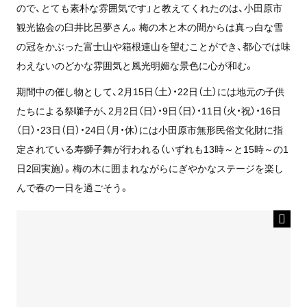
ので、とても素朴な雰囲気です」と教えてくれたのは、小田原市
観光協会の臼井比呂夢さん。梅の木と木の間からは真っ白な雪
の冠をかぶった富士山や箱根連山を望むことができ、都心では味
わえないのどかな雰囲気と風光明媚な景色に心が和む。
期間中の催し物として、2月15日（土）・22日（土）には地元の子供
たちによる祭囃子が、2月2日（日）・9日（日）・11日（火・祝）・16日
（日）・23日（日）・24日（月・休）には小田原市無形民俗文化財に指
定されている寿獅子舞が行われる（いずれも13時～と15時～の1
日2回実施）。梅の木に囲まれながらにぎやかなステージを楽し
んで春の一日を過ごそう。