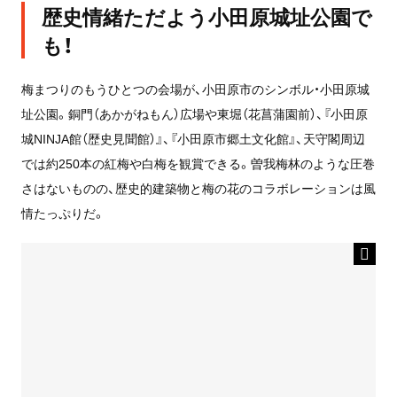
歴史情緒ただよう小田原城址公園で
も！
梅まつりのもうひとつの会場が、小田原市のシンボル・小田原城
址公園。銅門（あかがねもん）広場や東堀（花菖蒲園前）、『小田原
城NINJA館（歴史見聞館）』、『小田原市郷土文化館』、天守閣周辺
では約250本の紅梅や白梅を観賞できる。曽我梅林のような圧巻
さはないものの、歴史的建築物と梅の花のコラボレーションは風
情たっぷりだ。