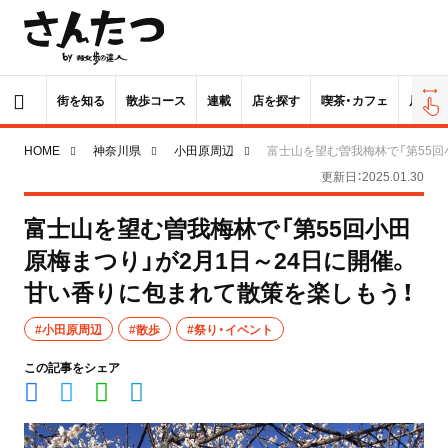
街を知る
散歩コース
連載
店を探す
喫茶・カフェ
居酒屋
HOME
神奈川県
小田原周辺
富士山を望む曽我梅林で「第55回
更新日：2025.01.30
富士山を望む曽我梅林で「第55回小田
原梅まつり」が2月1日～24日に開催。
甘い香りに包まれて散策を楽しもう！
#小田原周辺
#散歩
#祭り・イベント
この記事をシェア