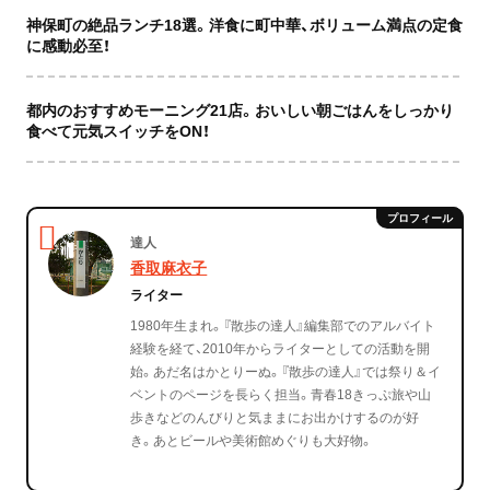
神保町の絶品ランチ18選。洋食に町中華、ボリューム満点の定食
に感動必至！
都内のおすすめモーニング21店。おいしい朝ごはんをしっかり
食べて元気スイッチをON！
達人
香取麻衣子
ライター
1980年生まれ。『散歩の達人』編集部でのアルバイト
経験を経て、2010年からライターとしての活動を開
始。あだ名はかとりーぬ。『散歩の達人』では祭り＆イ
ベントのページを長らく担当。青春18きっぷ旅や山
歩きなどのんびりと気ままにお出かけするのが好
き。あとビールや美術館めぐりも大好物。