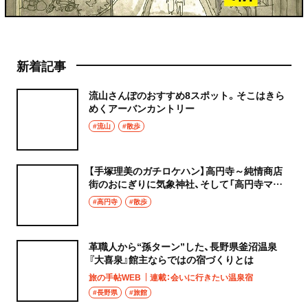
新着記事
流山さんぽのおすすめ8スポット。そこはきら
めくアーバンカントリー
#流山
#散歩
【手塚理美のガチロケハン】高円寺～純情商店
街のおにぎりに気象神社、そして「高円寺マシ
タ」へ！
#高円寺
#散歩
革職人から“孫ターン”した、長野県釜沼温泉
『大喜泉』館主ならではの宿づくりとは
旅の手帖WEB
連載：会いに行きたい温泉宿
#長野県
#旅館