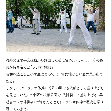
海外の保険事業視察から帰国した逓信省（ていしんしょう）の職
員が持ち込んだ「ラジオ体操」。
昭和を過ごした小学生にとっては非常に懐かしい夏の思い出で
ある。
しかし、この「ラジオ体操」、令和の世でも依然として盛り上がり
を見せていた。台東区の松葉公園で、先陣切って盛り上げる「早
起きラジオ体操会」の皆さんとともに、ラジオ体操の歴史を振り
返ってみよう。