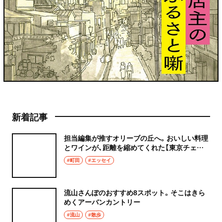
新着記事
担当編集が推すオリーブの丘へ。おいしい料理
とワインが、距離を縮めてくれた【東京チェン
飯diary】
#町田
#エッセイ
流山さんぽのおすすめ8スポット。そこはきら
めくアーバンカントリー
#流山
#散歩