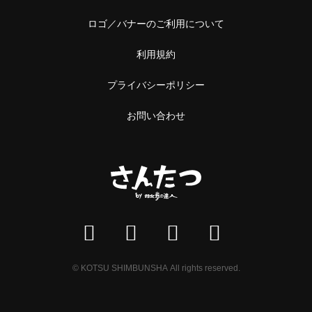
ロゴ／バナーのご利用について
利用規約
プライバシーポリシー
お問い合わせ
© KOTSU SHIMBUNSHA All rights reserved.