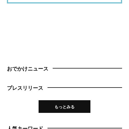
おでかけニュース
プレスリリース
もっとみる
人気キーワード