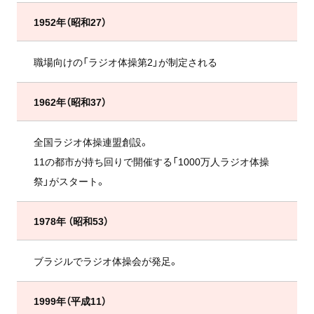
1952年（昭和27）
職場向けの「ラジオ体操第2」が制定される
1962年（昭和37）
全国ラジオ体操連盟創設。
11の都市が持ち回りで開催する「1000万人ラジオ体操
祭」がスタート。
1978年 （昭和53）
ブラジルでラジオ体操会が発足。
1999年（平成11）