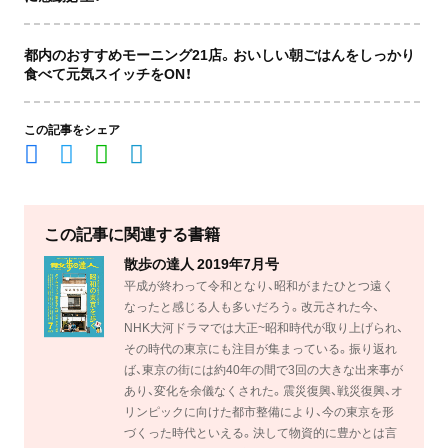
都内のおすすめモーニング21店。おいしい朝ごはんをしっかり
食べて元気スイッチをON！
この記事をシェア
この記事に関連する書籍
散歩の達人 2019年7月号
平成が終わって令和となり、昭和がまたひとつ遠く
なったと感じる人も多いだろう。改元された今、
NHK大河ドラマでは大正~昭和時代が取り上げられ、
その時代の東京にも注目が集まっている。振り返れ
ば、東京の街には約40年の間で3回の大きな出来事が
あり、変化を余儀なくされた。震災復興、戦災復興、オ
リンピックに向けた都市整備により、今の東京を形
づくった時代といえる。決して物資的に豊かとは言