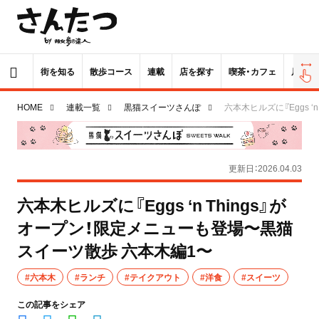
街を知る
散歩コース
連載
店を探す
喫茶・カフェ
居酒屋
HOME
連載一覧
黒猫スイーツさんぽ
六本木ヒルズに『Eggs 
更新日：2026.04.03
六本木ヒルズに『Eggs ‘n Things』が
オープン！限定メニューも登場〜黒猫
スイーツ散歩 六本木編1〜
#六本木
#ランチ
#テイクアウト
#洋食
#スイーツ
この記事をシェア