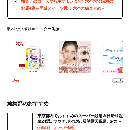
和菓子のコースからポケモンまで！ 六本木で話題の
お店4選～黒猫スイーツ散歩 六本木編まとめ～
取材・文・撮影＝ミスター黒猫
編集部のおすすめ
東京都内でおすすめのスーパー銭湯＆日帰り温
泉24選。サウナ、外気浴、展望露天風呂、充実の
癒やし空間へ
#東京都
#スーパー銭湯