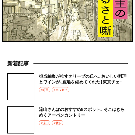
新着記事
担当編集が推すオリーブの丘へ。おいしい料理
とワインが、距離を縮めてくれた【東京チェン
飯diary】
#町田
#エッセイ
流山さんぽのおすすめ8スポット。そこはきら
めくアーバンカントリー
#流山
#散歩