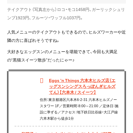
テイクアウト（写真左から）ロコ・モコ1458円、ガーリックシュリ
ンプ1923円、フルーツ・ワッフル1037円。
人気メニューのテイクアウトもできるので、ヒルズワーカーや近
隣の方に喜ばれそうですね。
大好きなエッグスンのメニューを堪能できて、今回も大満足
の“黒猫スイーツ散歩”だったにゃー♪
Eggs ’n Things 六本木ヒルズ店（エ
ッグスンシングスろっぽんぎヒルズ
てん）【六本木 / スイーツ】
住所：東京都港区六本木6-2-31 六本木ヒルズノー
スタワー 1F／営業時間：8:00～21:00 ／定休日：施
設に準ずる／アクセス：地下鉄日比谷線・大江戸線
六本木駅から徒歩1分