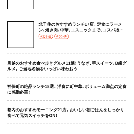
北千住のおすすめランチ17店。定食にラーメ
ン、焼き肉、中華、エスニックまで、コスパ抜群
な店もおしゃれな店も網羅してご紹介！
#北千住
#ランチ
川越のおすすめ食べ歩きグルメ11選！うなぎ、芋スイーツ、B級グ
ルメ。ご当地名物をいっぱい味わおう
神保町の絶品ランチ18選。洋食に町中華、ボリューム満点の定食
に感動必至！
都内のおすすめモーニング21店。おいしい朝ごはんをしっかり
食べて元気スイッチをON！