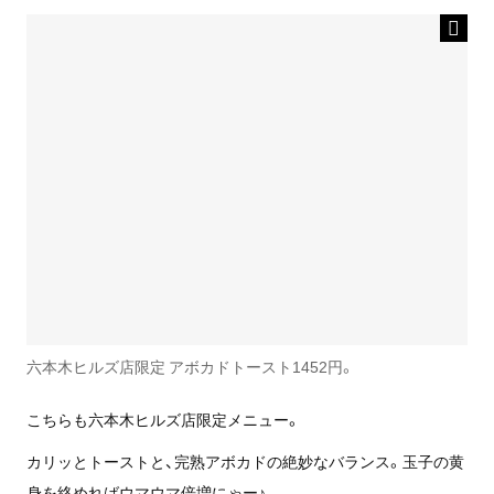
六本木ヒルズ店限定 アボカドトースト1452円。
こちらも六本木ヒルズ店限定メニュー。
カリッとトーストと、完熟アボカドの絶妙なバランス。玉子の黄
身を絡めればウマウマ倍増にゃー♪