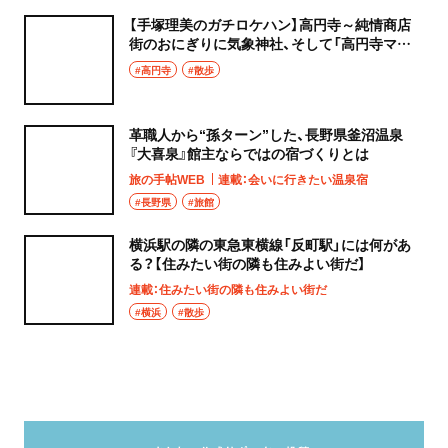
【手塚理美のガチロケハン】高円寺～純情商店
街のおにぎりに気象神社、そして「高円寺マシ
タ」へ！
#高円寺
#散歩
革職人から“孫ターン”した、長野県釜沼温泉
『大喜泉』館主ならではの宿づくりとは
旅の手帖WEB
連載：会いに行きたい温泉宿
#長野県
#旅館
横浜駅の隣の東急東横線「反町駅」には何があ
る？【住みたい街の隣も住みよい街だ】
連載：住みたい街の隣も住みよい街だ
#横浜
#散歩