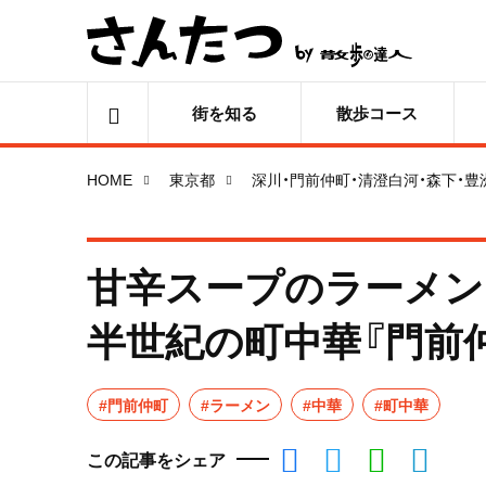
街を知る
散歩コース
HOME
東京都
深川・門前仲町・清澄白河・森下・豊
甘辛スープのラーメン
半世紀の町中華『門前仲
#門前仲町
#ラーメン
#中華
#町中華
この記事をシェア