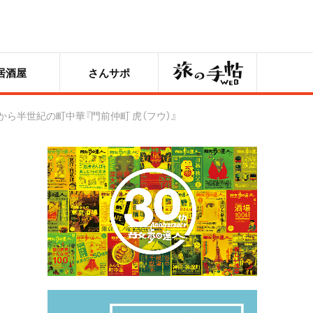
旅の手帖
居酒屋
さんサポ
ら半世紀の町中華『門前仲町 虎（フウ）』