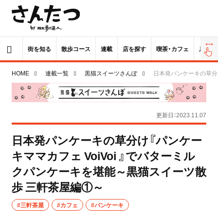
街を知る
散歩コース
連載
店を探す
喫茶・カフェ
居酒屋
HOME
連載一覧
黒猫スイーツさんぽ
日本発パンケーキの草分け
更新日：2023.11.07
日本発パンケーキの草分け『パンケー
キママカフェ VoiVoi 』でバターミル
クパンケーキを堪能～黒猫スイーツ散
歩 三軒茶屋編①～
#三軒茶屋
#カフェ
#パンケーキ