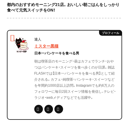
都内のおすすめモーニング21店。おいしい朝ごはんをしっかり
食べて元気スイッチをON！
達人
ミスター黒猫
日本一パンケーキを食べる男
朝は喫茶店のモーニング・昼はカフェでランチ・おや
つはパンケーキ・スイーツを食べ歩くのが日課。雑誌
FLASHでは【日本一パンケーキを食べる男】として紹
介される。カフェ・純喫茶・パンケーキ・スイーツなど
を年間約1000店以上訪問。Instagramでも約6万人の
フォロワーに毎日2回スイーツ情報を発信し、テレビ・
ラジオ・webメディアなどでも活躍中。