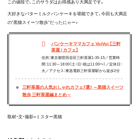
この値段で、このサラダはお得感あり大満足です。
大好きなバターミルクパンケーキを堪能できて、今回も大満足
の“黒猫スイーツ散歩”だったにゃー♪
パンケーキママカフェ VoiVoi 【三軒
茶屋 / カフェ】
住所：東京都世田谷区三軒茶屋1-35-15／営業時
間：11:30～18:00（土・日・祝は11:00〜）／定休日：
火／アクセス：東急電鉄三軒茶屋駅から徒歩2分
三軒茶屋の人気おしゃれカフェ7選！ ～黒猫スイーツ
散歩 三軒茶屋編まとめ～
取材・文・撮影=ミスター黒猫