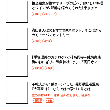
担当編集が推すオリーブの丘へ。おいしい料理
とワインが、距離を縮めてくれた【東京チェン
飯diary】
#町田
#エッセイ
流山さんぽのおすすめ8スポット。そこはきら
めくアーバンカントリー
#流山
#散歩
【手塚理美のガチロケハン】高円寺～純情商店
街のおにぎりに気象神社、そして「高円寺マシ
タ」へ！
#高円寺
#散歩
革職人から“孫ターン”した、長野県釜沼温泉
『大喜泉』館主ならではの宿づくりとは
旅の手帖WEB
連載：会いに行きたい温泉宿
#長野県
#旅館