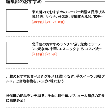
編集部のおすすめ
東京都内でおすすめのスーパー銭湯＆日帰り温
泉24選。サウナ、外気浴、展望露天風呂、充実の
癒やし空間へ
#東京都
#スーパー銭湯
北千住のおすすめランチ17店。定食にラーメ
ン、焼き肉、中華、エスニックまで、コスパ抜群
な店もおしゃれな店も網羅してご紹介！
#北千住
#ランチ
川越のおすすめ食べ歩きグルメ11選！うなぎ、芋スイーツ、B級グ
ルメ。ご当地名物をいっぱい味わおう
神保町の絶品ランチ18選。洋食に町中華、ボリューム満点の定食
に感動必至！