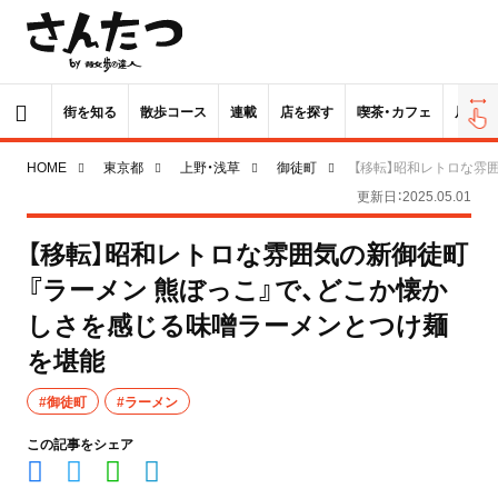
街を知る
散歩コース
連載
店を探す
喫茶・カフェ
居酒屋
HOME
東京都
上野・浅草
御徒町
【移転】昭和レトロな雰
更新日：2025.05.01
【移転】昭和レトロな雰囲気の新御徒町
『ラーメン 熊ぼっこ』で、どこか懐か
しさを感じる味噌ラーメンとつけ麺
を堪能
#御徒町
#ラーメン
この記事をシェア