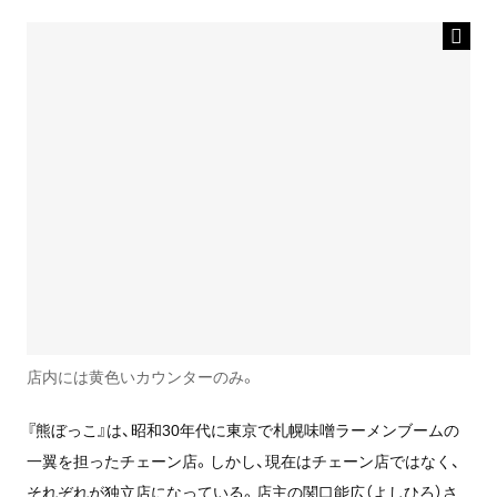
店内には黄色いカウンターのみ。
『熊ぼっこ』は、昭和30年代に東京で札幌味噌ラーメンブームの
一翼を担ったチェーン店。しかし、現在はチェーン店ではなく、
それぞれが独立店になっている。店主の関口能広（よしひろ）さ