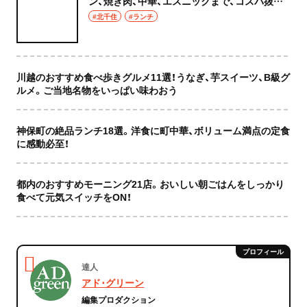
ン、焼き肉、中華、エスニックまで、コスパ抜群
な店もおしゃれな店も網羅してご紹介！
#北千住
#ランチ
川越のおすすめ食べ歩きグルメ11選！うなぎ、芋スイーツ、B級グ
ルメ。ご当地名物をいっぱい味わおう
神保町の絶品ランチ18選。洋食に町中華、ボリューム満点の定食
に感動必至！
都内のおすすめモーニング21店。おいしい朝ごはんをしっかり
食べて元気スイッチをON！
達人
アド･グリーン
編集プロダクション