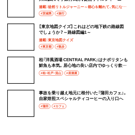
ー】
連載：徒然リトルジャーニー～都心を離れて、気になる土地へ
#茨城県
#旅行
【東京地図クイズ】これはどの地下鉄の路線図
でしょうか？～路線図編1～
連載：東京地図クイズ
#東京都
#散歩
柏『洋風酒場 CENTRAL PARK』はナポリタンも
鮮魚も本気。居心地の良い店内でゆっくり飲み
たい夜
#柏・松戸・流山
#居酒屋
事故を乗り越え地元に根付いた『蒲田カフェ』。
自家焙煎スペシャルティコーヒーの入り口へ
#蒲田
#カフェ