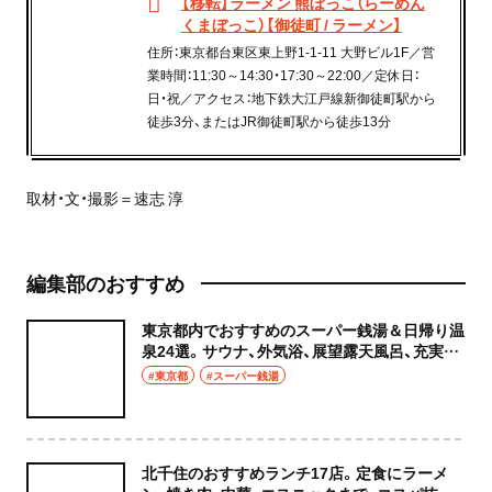
【移転】ラーメン 熊ぼっこ（らーめん
くまぼっこ）【御徒町 / ラーメン】
住所：東京都台東区東上野1-1-11 大野ビル1F／営
業時間：11:30～14:30・17:30～22:00／定休日：
日・祝／アクセス：地下鉄大江戸線新御徒町駅から
徒歩3分、またはJR御徒町駅から徒歩13分
取材・文・撮影＝速志 淳
編集部のおすすめ
東京都内でおすすめのスーパー銭湯＆日帰り温
泉24選。サウナ、外気浴、展望露天風呂、充実の
癒やし空間へ
#東京都
#スーパー銭湯
北千住のおすすめランチ17店。定食にラーメ