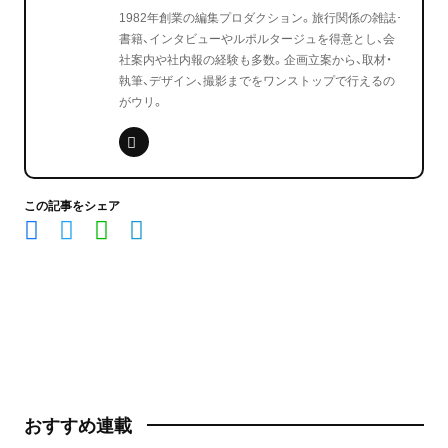
1982年創業の編集プロダクション。旅行関係の雑誌･
書籍、インタビューやルポルタージュを得意とし、会
社案内や社内報の経験も多数。企画立案から、取材・
執筆、デザイン、撮影までをワンストップで行えるの
がウリ。
この記事をシェア
おすすめ連載