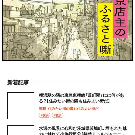
新着記事
横浜駅の隣の東急東横線「反町駅」には何があ
る？【住みたい街の隣も住みよい街だ】
連載：住みたい街の隣も住みよい街だ
#横浜
#散歩
水辺の風景に心和む茨城県茨城町。埋もれた魅
力に触れて小旅行気分【徒然リトルジャーニ