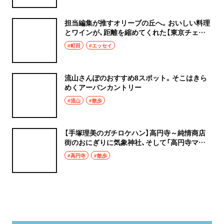
担当編集が推すオリーブの丘へ。おいしい料理
とワインが、距離を縮めてくれた【東京チェン
飯diary】
#町田
#エッセイ
流山さんぽのおすすめ8スポット。そこはきら
めくアーバンカントリー
#流山
#散歩
【手塚理美のガチロケハン】高円寺～純情商店
街のおにぎりに気象神社、そして「高円寺マシ
タ」へ！
#高円寺
#散歩