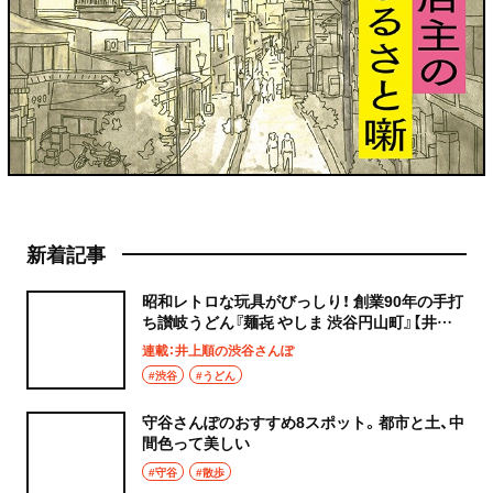
新着記事
昭和レトロな玩具がびっしり！ 創業90年の手打
ち讃岐うどん『麺㐂 やしま 渋谷円山町』【井上
順の渋谷さんぽ】
連載：井上順の渋谷さんぽ
#渋谷
#うどん
守谷さんぽのおすすめ8スポット。都市と土、中
間色って美しい
#守谷
#散歩