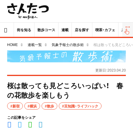
街を知る
散歩コース
連載
店を探す
喫茶・カフェ
居酒屋
HOME
連載一覧
気象予報士の散歩術
桜は散っても見どころい
更新日：2023.04.20
桜は散っても見どころいっぱい！ 春
の花散歩を楽しもう
#新宿
#横浜
#散歩
#豆知識・ライフハック
この記事をシェア