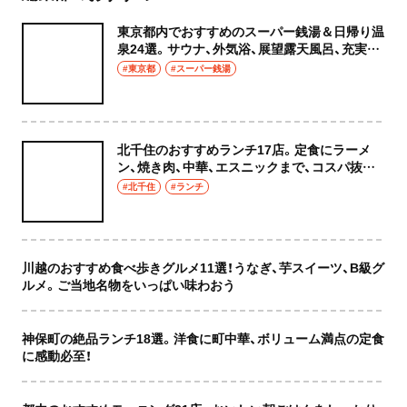
東京都内でおすすめのスーパー銭湯＆日帰り温
泉24選。サウナ、外気浴、展望露天風呂、充実の
癒やし空間へ
#東京都
#スーパー銭湯
北千住のおすすめランチ17店。定食にラーメ
ン、焼き肉、中華、エスニックまで、コスパ抜群
な店もおしゃれな店も網羅してご紹介！
#北千住
#ランチ
川越のおすすめ食べ歩きグルメ11選！うなぎ、芋スイーツ、B級グ
ルメ。ご当地名物をいっぱい味わおう
神保町の絶品ランチ18選。洋食に町中華、ボリューム満点の定食
に感動必至！