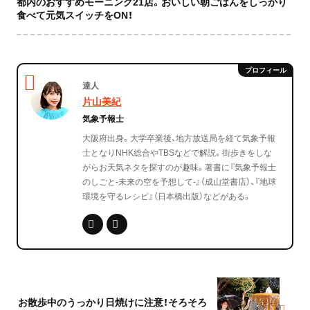
都内のおすすめモーニング21店。おいしい朝ごはんをしっかり
食べて元気スイッチをON！
達人
片山美紀
気象予報士
大阪府出身。大学卒業後、地方放送局を経て気象予報
士となりNHK総合やTBSなどで解説。街歩きをしな
がらお天気ネタを探すのが趣味。著書に『気象予報士
のしごと‐未来の空を予想して‐』（成山堂書店）、『地球
環境を守るレシピ』（日本橋出版）などがある。
お散歩中のうっかり日焼けに注意！そろそろ