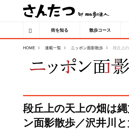
街を知る
散歩コース
HOME
連載一覧
ニッポン面影散歩
段丘上の
段丘上の天上の畑は縄
ン面影散歩／沢井川と