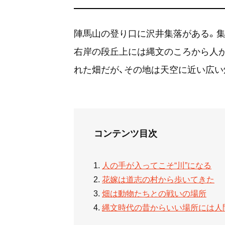
陣馬山の登り口に沢井集落がある。
右岸の段丘上には縄文のころから人
れた畑だが、その地は天空に近い広い
コンテンツ目次
人の手が入ってこそ“川”になる
花嫁は道志の村から歩いてきた
畑は動物たちとの戦いの場所
縄文時代の昔からいい場所には人