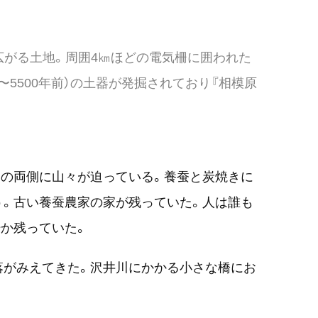
に広がる土地。周囲4㎞ほどの電気柵に囲われた
〜5500年前）の土器が発掘されており『相模原
川の両側に山々が迫っている。養蚕と炭焼きに
う。古い養蚕農家の家が残っていた。人は誰も
か残っていた。
落がみえてきた。沢井川にかかる小さな橋にお