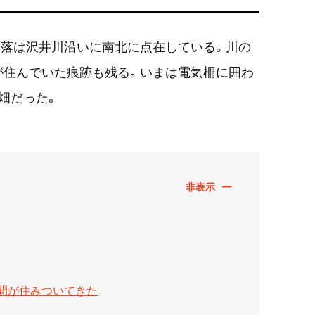
集落は沢井川沿いに南北に点在している。川の
が住んでいた痕跡も残る。いまは電気柵に囲わ
畑だった。
間が住みついてきた