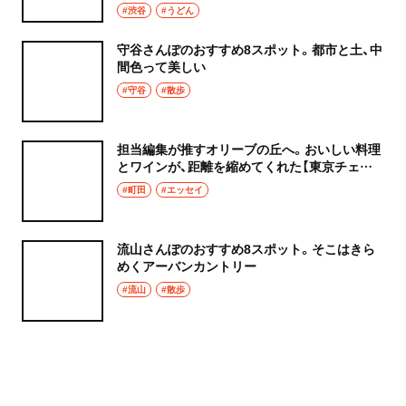
#渋谷
#うどん
守谷さんぽのおすすめ8スポット。都市と土、中
間色って美しい
#守谷
#散歩
担当編集が推すオリーブの丘へ。おいしい料理
とワインが、距離を縮めてくれた【東京チェン
飯diary】
#町田
#エッセイ
流山さんぽのおすすめ8スポット。そこはきら
めくアーバンカントリー
#流山
#散歩