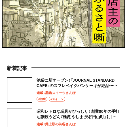
新着記事
池袋に新オープン！『JOURNAL STANDARD
CAFE』のスフレベイクパンケーキが絶品〜黒
猫スイーツ散歩 池袋編5〜
連載：黒猫スイーツさんぽ
#池袋
#スイーツ
昭和レトロな玩具がびっしり！ 創業90年の手打
ち讃岐うどん『麺㐂 やしま 渋谷円山町』【井上
順の渋谷さんぽ】
連載：井上順の渋谷さんぽ