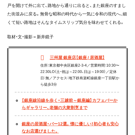
戸を開けて外に出て、路地から通りに出ると、また銀座のすまし
た街並みに戻る。無骨な昭和の時代から一気に令和の現代へ、細
くて短い路地はそんなタイムスリップ気分を味わせてくれる。
取材・文・撮影＝新井鏡子
三州屋 銀座店【銀座 / 居酒屋】
住所：東京都中央区銀座2-3-4／営業時間：10:30〜
22:30LO（土・祝は～22:00、日は～19:00）／定休
日：無／アクセス：地下鉄有楽町線銀座一丁目駅か
ら徒歩3分
【銀座線沿線を歩く・三越前～銀座編】カフェバーか
らギャラリー、老舗の大衆割烹まで
銀座の居酒屋・バー12選。懐に優しい！初心者も安心
なお店選びました。