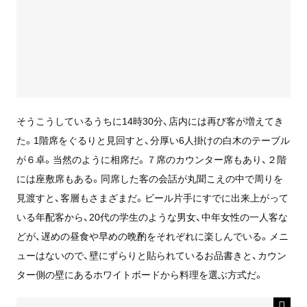
そうこうしているうちに14時30分、店内には再び客が増えてき
た。1階席をぐるりと見回すと、分厚い6人掛けの白木のテーブル
が６卓。当然のように相席だ。７席のカウンター席もあり、２階
には座敷席もある。同席した客の会話が丸聞こえの中で周りを
見渡すと、客層もさまざまだ。ビール片手にすでに出来上がって
いる年配客から、20代の学生のような男女、中年女性の一人客な
どが、遅めの昼食や早めの晩酌をそれぞれに楽しんでいる。メニ
ューはないので、壁にずらりと貼られているお品書きと、カウン
ター側の壁にあるホワイトボードから料理を選ぶ方式だ。