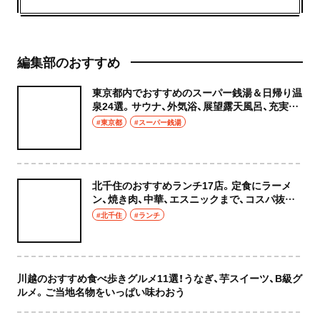
編集部のおすすめ
東京都内でおすすめのスーパー銭湯＆日帰り温
泉24選。サウナ、外気浴、展望露天風呂、充実の
癒やし空間へ
#東京都
#スーパー銭湯
北千住のおすすめランチ17店。定食にラーメ
ン、焼き肉、中華、エスニックまで、コスパ抜群
な店もおしゃれな店も網羅してご紹介！
#北千住
#ランチ
川越のおすすめ食べ歩きグルメ11選！うなぎ、芋スイーツ、B級グ
ルメ。ご当地名物をいっぱい味わおう