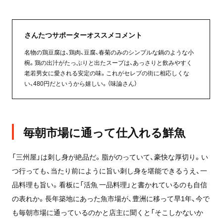
さんたつサポーターオススメコメント
名物の鶏豆腐は、鶏肉、豆腐、春菊のみのシンプルな鍋のような小
椀。鶏の出汁がたっぷりと出たスープは、あっさりと飲みやすく
老若男女に愛される安定の味。これがセレブの街に相応しくな
い、480円だというから嬉しい。（味論さん）
毎朝市場に通って仕入れる鮮魚
「三州屋」は刺し身が絶品だ。脂がのっていて、豪快な厚切り。い
つ行っても、当たり前にように旨い刺し身を堪能できるうえ、一
品料理も旨い。看板に「活魚 一品料理」と書かれているのも自信
の表れか。長年築地にあった魚市場が、豊洲に移って早1年、今で
も毎朝市場に通っているのかと店主に聞くと「そこしかないか