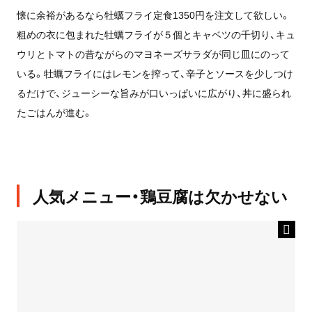
懐に余裕があるなら牡蠣フライ定食1350円を注文して欲しい。
粗めの衣に包まれた牡蠣フライが５個とキャベツの千切り、キュ
ウリとトマトの昔ながらのマヨネーズサラダが同じ皿にのって
いる。牡蠣フライにはレモンを搾って、辛子とソースを少しつけ
るだけで、ジューシーな旨みが口いっぱいに広がり、丼に盛られ
たごはんが進む。
人気メニュー・鶏豆腐は欠かせない