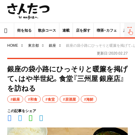
街を知る
散歩コース
連載
店を探す
喫茶・カフェ
居酒屋
HOME
東京都
銀座
銀座の袋小路にひっそりと暖簾を掲げて、は
更新日：2020.02.27
銀座の袋小路にひっそりと暖簾を掲げ
て、はや半世紀。食堂『三州屋 銀座店』
を訪ねる
#銀座
#和食
#食堂
#居酒屋
#海鮮
この記事をシェア