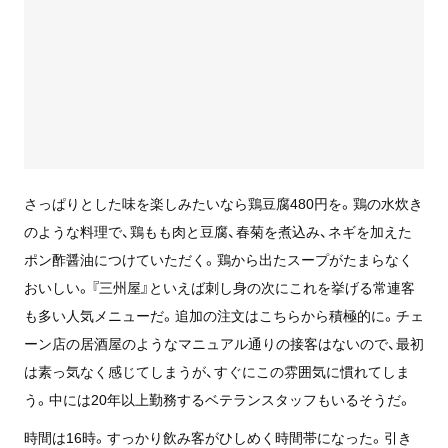
さっぱりとした味を楽しみたいなら鶏豆腐480円を。鶏の水炊き
のような料理で、鶏もも肉と豆腐、春菊を煮込み、ネギを加えた
ポン酢醤油につけていただく。鶏から出たスープがたまらなく
おいしい。『三州屋』といえば刺し身の次にこれを挙げる常連客
も多い人気メニューだ。追加の注文はこちらから積極的に。チェ
ーン店の居酒屋のようなマニュアル通りの接客はないので、最初
は素っ気なく感じてしまうが、すぐにこの雰囲気に慣れてしま
う。中には20年以上勤務するベテランスタッフもいるそうだ。
時間は16時。すっかり飲み客がひしめく時間帯になった。引き