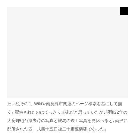
拙い絵その2。Wikiや南房総市関連のページ検索を基にして描
く。配備されたのはてっきり主砲だと思っていたが、昭和22年の
大房岬砲台撤去時の写真と鞍馬の竣工写真を見比べると、両舷に
配備された四一式四十五口径二十糎連装砲であった。