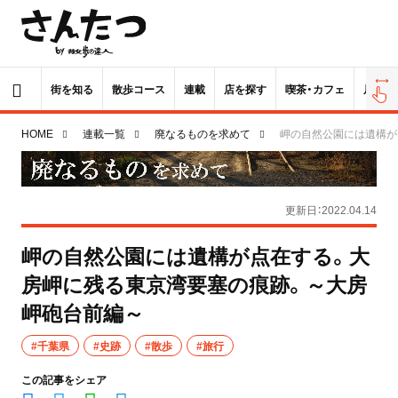
街を知る
散歩コース
連載
店を探す
喫茶・カフェ
居酒屋
HOME
連載一覧
廃なるものを求めて
岬の自然公園には遺構が
更新日：2022.04.14
岬の自然公園には遺構が点在する。大
房岬に残る東京湾要塞の痕跡。～大房
岬砲台前編～
#千葉県
#史跡
#散歩
#旅行
この記事をシェア