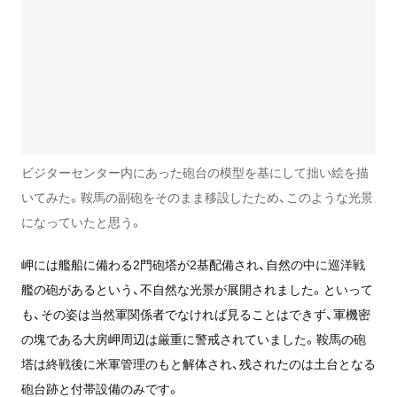
ビジターセンター内にあった砲台の模型を基にして拙い絵を描
いてみた。鞍馬の副砲をそのまま移設したため、このような光景
になっていたと思う。
岬には艦船に備わる2門砲塔が2基配備され、自然の中に巡洋戦
艦の砲があるという、不自然な光景が展開されました。といって
も、その姿は当然軍関係者でなければ見ることはできず、軍機密
の塊である大房岬周辺は厳重に警戒されていました。鞍馬の砲
塔は終戦後に米軍管理のもと解体され、残されたのは土台となる
砲台跡と付帯設備のみです。