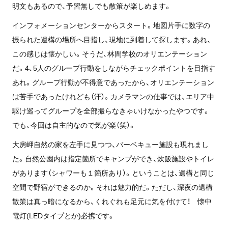
明文もあるので、予習無しでも散策が楽しめます。
インフォメーションセンターからスタート。地図片手に数字の
振られた遺構の場所へ目指し、現地に到着して探します。あれ、
この感じは懐かしい。そうだ、林間学校のオリエンテーション
だ。4、5人のグループ行動をしながらチェックポイントを目指す
あれ。グループ行動が不得意であったから、オリエンテーション
は苦手であったけれども（汗）。カメラマンの仕事では、エリア中
駆け巡ってグループを全部撮らなきゃいけなかったやつです。
でも、今回は自主的なので気が楽（笑）。
大房岬自然の家を左手に見つつ、バーベキュー施設も現れまし
た。自然公園内は指定箇所でキャンプができ、炊飯施設やトイレ
があります（シャワーも１箇所あり）。ということは、遺構と同じ
空間で野宿ができるのか。それは魅力的だ。ただし、深夜の遺構
散策は真っ暗になるから、くれぐれも足元に気を付けて！ 懐中
電灯(LEDタイプとか)必携です。