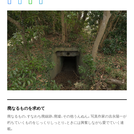
廃なるものを求めて
廃なるもの、すなわち廃線跡、廃墟、その他うんぬん。写真作家の吉永陽一が
朽ちていくものをじっくりしっとり、ときには興奮しながら愛でていく連
載。