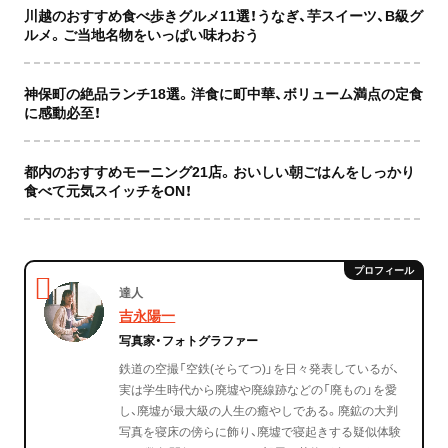
川越のおすすめ食べ歩きグルメ11選！うなぎ、芋スイーツ、B級グ
ルメ。ご当地名物をいっぱい味わおう
神保町の絶品ランチ18選。洋食に町中華、ボリューム満点の定食
に感動必至！
都内のおすすめモーニング21店。おいしい朝ごはんをしっかり
食べて元気スイッチをON！
達人
吉永陽一
写真家・フォトグラファー
鉄道の空撮「空鉄(そらてつ)」を日々発表しているが、
実は学生時代から廃墟や廃線跡などの「廃もの」を愛
し、廃墟が最大級の人生の癒やしである。廃鉱の大判
写真を寝床の傍らに飾り、廃墟で寝起きする疑似体験