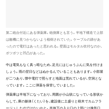
第二砲台付近にある弾薬庫。砲側庫とも言う。半地下構造で上部
は敵機に見つからないよう植樹されていた。ケーブルの跡があ
ったので電灯はあったと思われる。壁面はモルタル吹付なのか、
ボツボツと凹凸があった。
中は電気もなく真っ暗なため、足元にはじゅうぶんに気を付けま
しょう。雨の翌日などはぬかるんでいることもあります。小部屋
が二つあり、懐中電灯で照らすと地面は荒れているが、空洞とな
っています。ここに弾薬を保管していました。
弾薬庫は半地下になっており、周囲が小山状になっている形状か
らして、庫の躯体（くたい）を、建設後に土盛りと樹木でカムフラ
ージュしたのではないかと。半地下の入り口の上部には換気口