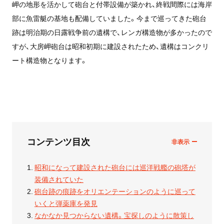
岬の地形を活かして砲台と付帯設備が築かれ、終戦間際には海岸
部に魚雷艇の基地も配備していました。今まで巡ってきた砲台
跡は明治期の日露戦争前の遺構で、レンガ構造物が多かったので
すが、大房岬砲台は昭和初期に建設されたため、遺構はコンクリ
ート構造物となります。
コンテンツ目次
昭和になって建設された砲台には巡洋戦艦の砲塔が
装備されていた
砲台跡の痕跡をオリエンテーションのように巡って
いくと弾薬庫を発見
なかなか見つからない遺構。宝探しのように散策し