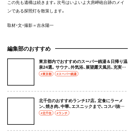
この先も遺構は続きます。次号はいよいよ大房岬砲台跡のメイ
ンである探照灯を散策します。
取材・文・撮影＝吉永陽一
編集部のおすすめ
東京都内でおすすめのスーパー銭湯＆日帰り温
泉24選。サウナ、外気浴、展望露天風呂、充実の
癒やし空間へ
#東京都
#スーパー銭湯
北千住のおすすめランチ17店。定食にラーメ
ン、焼き肉、中華、エスニックまで、コスパ抜群
な店もおしゃれな店も網羅してご紹介！
#北千住
#ランチ