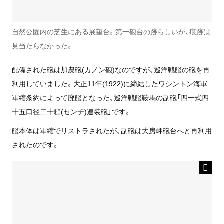
自然公園内の芝生にある展望台。第一砲台の跡らしいが、痕跡は
見当たらなかった。
配備された砲は加農砲(カノン砲)なのですが、巡洋戦艦の砲を再
利用していました。大正11年(1922)に締結したワシントン海軍
軍縮条約によって廃艦となった、巡洋戦艦鞍馬の副砲「四一式四
十五口径二十糎(センチ)連装砲」です。
艦本体は軍縮でリストラされたが、副砲は大房岬砲台へと再利用
されたのです。