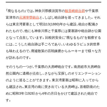
「廃なるもの」では、神奈川県横須賀市の
観音崎砲台群
や千葉県
富津市の
元洲堡塁砲台
と、しばし砲台跡を巡ってきました。それ
らは東京湾要塞として明治13(1880)年から建設、砲台が配備さ
れたもので、他にも神奈川県と千葉県には要塞跡や砲台跡が公園
となって点在しています。比較的安全に“廃なるもの”を観察する
には、こうした砲台跡は手ごろであり、いわゆるラピュタ的世界
も味わえるので、廃墟散策の百戦錬磨からルーキーまで様々な方
が訪れるのです。
そのうちの一つが、千葉県の大房岬砲台です。南房総市大房岬自
然公園内に遺構が点在し、さながら宝探しのオリエンテーション
のように巡ることができます。東京湾要塞は昭和に入ってから
も建設され、東京湾の南に突き出ている大房岬は、首都防衛のた
めに昭和3年（1928）から4年の月日をかけて建設された砲台で
す。