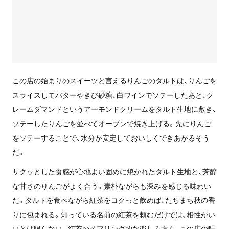
この店の始まりのスイーツと言えるりんごのタルトは、りんごを
スライスしてバターやきび砂糖、白ワインでソテーしたあと、ク
レームダマンドというアーモンドクリームをタルト生地に敷き、
ソテーしたりんごを並べてオーブンで焼き上げる。先にりんご
をソテーすることで、水分が安定しておいしくできあがるそう
だ。
サクッとした食感が心地よい固めに焼かれたタルト生地と、芳醇
な甘さのりんごがよく合う。素朴ながらも深みを感じる味わい
だ。タルトを食べながら紅茶をコクっと飲めば、たちまち秋の香
りに包まれる。
知っている名前の紅茶を頼むだけでは、相性がい
いとは限らない。
紅茶の
ペアリング的な楽しみ方も、この店の醍