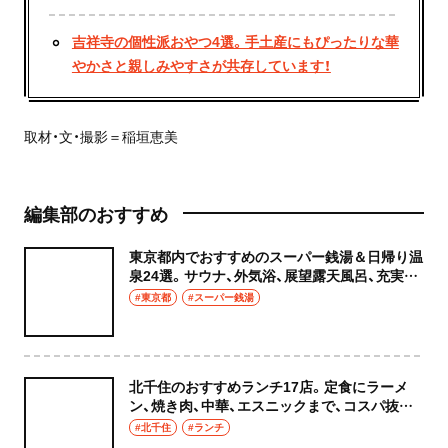
吉祥寺の個性派おやつ4選。手土産にもぴったりな華
やかさと親しみやすさが共存しています！
取材・文・撮影＝稲垣恵美
編集部のおすすめ
東京都内でおすすめのスーパー銭湯＆日帰り温
泉24選。サウナ、外気浴、展望露天風呂、充実の
癒やし空間へ
#東京都
#スーパー銭湯
北千住のおすすめランチ17店。定食にラーメ
ン、焼き肉、中華、エスニックまで、コスパ抜群
な店もおしゃれな店も網羅してご紹介！
#北千住
#ランチ