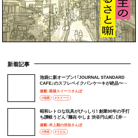
新着記事
池袋に新オープン！『JOURNAL STANDARD
CAFE』のスフレベイクパンケーキが絶品〜黒
猫スイーツ散歩 池袋編5〜
連載：黒猫スイーツさんぽ
#池袋
#スイーツ
昭和レトロな玩具がびっしり！ 創業90年の手打
ち讃岐うどん『麺㐂 やしま 渋谷円山町』【井上
順の渋谷さんぽ】
連載：井上順の渋谷さんぽ
#渋谷
#うどん