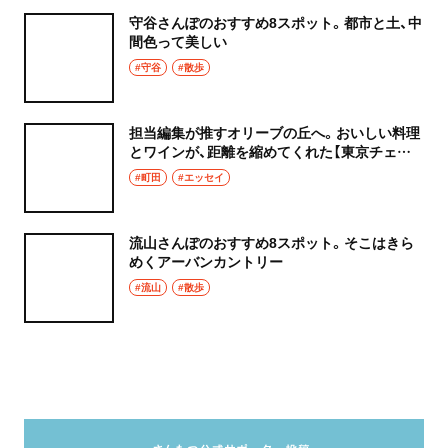
守谷さんぽのおすすめ8スポット。都市と土、中
間色って美しい
#守谷
#散歩
担当編集が推すオリーブの丘へ。おいしい料理
とワインが、距離を縮めてくれた【東京チェン
飯diary】
#町田
#エッセイ
流山さんぽのおすすめ8スポット。そこはきら
めくアーバンカントリー
#流山
#散歩