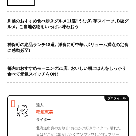
川越のおすすめ食べ歩きグルメ11選！うなぎ、芋スイーツ、B級グ
ルメ。ご当地名物をいっぱい味わおう
神保町の絶品ランチ18選。洋食に町中華、ボリューム満点の定食
に感動必至！
都内のおすすめモーニング21店。おいしい朝ごはんをしっかり
食べて元気スイッチをON！
達人
稲垣恵美
ライター
北海道出身のお散歩・お出かけ好きライター。晴れた
日はどこかに出かけたくてソワソワしだす。フリー