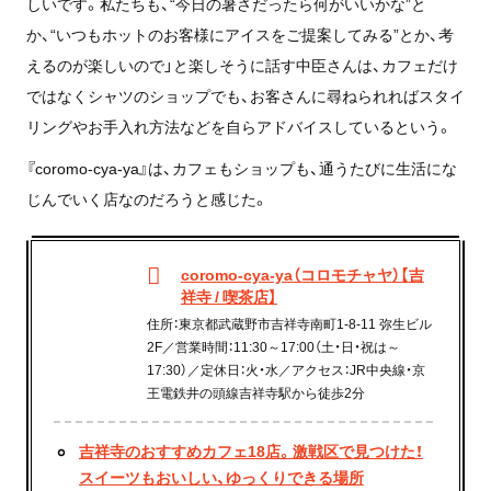
しいです。私たちも、“今日
の暑さだったら何がいいかな”と
か、“
いつもホットのお客様にアイスをご提案してみる”とか、考
えるのが楽しいので
」と楽しそうに話す中臣さんは、
カフェだけ
ではなくシャツのショップでも、お客さんに尋ねられれば
スタイ
リングやお手入れ方法などを自らアドバイスしているという。
『coromo-cya-ya』は、カフェもショップも、
通うたびに生活にな
じんでいく店なのだろうと感じた。
coromo-cya-ya（コロモチャヤ）【吉
祥寺 / 喫茶店】
住所：東京都武蔵野市吉祥寺南町1-8-11 弥生ビル
2F／営業時間：11:30～17:00（土・日・祝は～
17:30）／定休日：火・水／アクセス：JR中央線・京
王電鉄井の頭線吉祥寺駅から徒歩2分
吉祥寺のおすすめカフェ18店。激戦区で見つけた！
スイーツもおいしい、ゆっくりできる場所