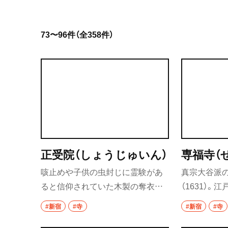
岩手県
73〜96件（全358件）
宮城県
秋田県
山形県
福島県
茨城県
正受院（しょうじゅいん）
専福寺（
つくば
咳止めや子供の虫封じに霊験があ
真宗大谷派の
守谷
ると信仰されていた木製の奪衣婆
（1631）
像（非開扉）がある。頭から肩にか
代にかけて
取手
#新宿
#寺
#新宿
#寺
けて綿をかぶっていることから、
ても知られる
栃木県