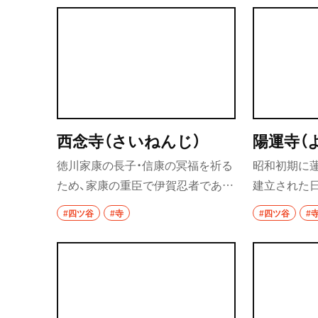
市川・本八幡
立ち、3000人の僧が修行をした。
下旬にはほ
りも開催さ
市川
本八幡
柏・松戸・流山
流山
西念寺（さいねんじ）
陽運寺（
徳川家康の長子・信康の冥福を祈る
昭和初期に
我孫子
ため、家康の重臣で伊賀忍者であっ
建立された
柏
た服部半蔵が文禄3年（1594）に麹
四谷怪談』
#四ツ谷
#寺
#四ツ谷
#
町に建てた庵が始まりだ。後に現
おり、通称「
松戸
在地へと移し、半蔵の法名にちなみ
り)とも呼ば
西念寺とした。
れ、「温泉旅
成田・佐倉・佐原
セプトに明
東京都
った。縁結