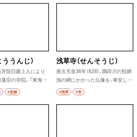
おずき市が立ち、阿波踊
置。閻魔堂は毎年1月と7月の15・16
おでん
れる。
日に開扉される。
もつ焼き
うなぎ
食堂
よううんじ）
浅草寺（せんそうじ）
洋食・西洋料理
蓮牙院日建上人により
推古天皇36年（628）、隅田川の投網
日蓮宗の寺院。『東海道
漁の網にかかった仏像を、奉安した
パスタ
所縁のお岩さんを祀って
のが起源という都内最古の寺院。
寺
#史跡
#浅草
#寺
洋食
於岩稲荷」(おいわいな
国内外の人で毎日にぎわい、年間で
れる。2017年に改修さ
約3000万人が訪れるという。
オムライス
館のようなお寺」をコン
・富里
るい境内に生まれ変わ
ハンバーグ
びや祈祷を求める参拝