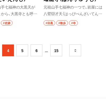
台湾料理
山手七福神の大黒天が
元祖山手七福神の一つで、岩屋には
とから、大黒寺とも呼ば
八臂辯才天（はっぴべんざいてん）
タイ料理
石仏群のなかの「とろ
の石像、弁天堂には辯才天の木像を
#史跡
#目黒
#散歩
#寺
焼肉
悩みをとろけさせて解
祀る。境内には、おしろい地蔵があ
八重洲
る」御利益があるとい
り、地蔵の顔と自分の顔におしろい
餃子
代に品川沖で漁師の網
を塗ると美人になれるという。
そうだ。
そば・うどん
4
5
6
...
15
そば
うどん
比谷・
パン
サンドイッチ
トースト