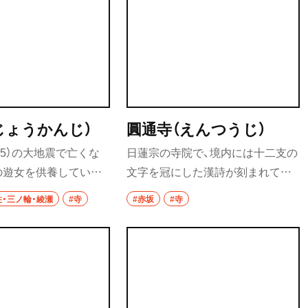
。
れる恋川春町の墓もある。
食べ歩き
ランチ
カレー
じょうかんじ）
圓通寺（えんつうじ）
テイクアウト
855）の大地震で亡くな
日蓮宗の寺院で、境内には十二支の
部
野菜料理
の遊女を供養している
文字を冠にした漢詩が刻まれてい
海鮮
投げ込むように葬られ
る梵鐘がある。落語『景清』の舞台
住・三ノ輪・綾瀬
#寺
#赤坂
#寺
、投込寺とも呼ばれてい
にもなっている地だ。
鍋
境内には遊女に思いを
作家・永井荷風の詩碑が
ご当地グルメ
居酒屋・バー