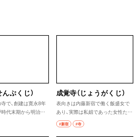
街歩き
散歩コース
喫茶・カフェ
カフェ
喫茶店
コーヒー
せんぷくじ）
成覚寺（じょうがくじ）
ラーメン・つけ麺
寺で、創建は寛永8年
表向きは内藤新宿で働く飯盛女で
ラーメン
。江戸時代末期から明治時
あり、実際は私娼であった女性たち
活躍した鬼才絵師とし
を埋葬している寺。江戸時代中期
グルメ
#新宿
#寺
月岡芳年（よしとし）
の戯作者、狂歌師・浮世絵師で知ら
モーニング