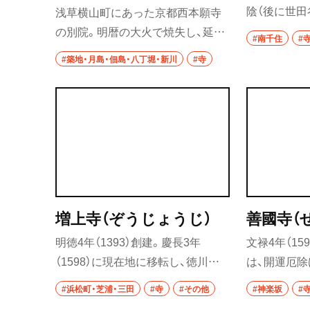
陰（後に世田
浅草横山町にあった京都西本願寺
秩父
や橋本左内な
の別院。明暦の大火で焼失し、延宝
#南千住
#
（1771）
7年（1679）に現在地に「築地御坊」
上尾・久喜・熊谷
#築地・月島・佃島・八丁堀・新川
#寺
良沢などが処
として再建された。本堂は国の重
に立ち会い、
要文化財に指定されている。
千葉県
せた。
野田
千葉・船橋・津田
千葉
増上寺（ぞうじょうじ）
善國寺（
船橋
明徳4年（1393）創建。慶長3年
文禄4年（15
津田沼
（1598）に現在地に移転し、徳川一
は、開運厄
門の菩提寺になった。かつては48
仰を集め、開
習志野
#浜松町・芝浦・三田
#寺
#その他
#神楽坂
#
基の坊中寺院、100軒以上の学寮が
の日、5･9