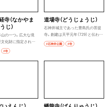
イタリアン
。毎月1、2回開催する
要町・
りの日」のほか、法話や
ピザ
て自分自身と向き合う
経寺（なかやま
道場寺（どうじょうじ）
運祈願祭」（1・8月を除
フレンチ
うじ）
石神井城主であった豊島氏の菩提
を設けている。
スペイン料理
寺。創建は天平元年（729）と伝わ
本山の一つ。広大な境
り、室町様式の山門や鎌倉様式の三
要文化財に指定されて
パエリヤ
#石神井公園
#寺
重塔、唐招提寺の金堂を模した本堂
五重塔、法華堂、四足門
#寺
など、さまざまな時代の様式で建物
数の伽藍が立ち並ぶ。
レストラン
が立つ。
う大荒行が有名。
清瀬・
ナポリタン
アジア・エスニック
祖師ヶ
前
中華
町中華
だいえんじ）
蟠龍寺（ばんりゅうじ）