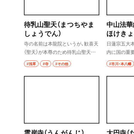
者が絶えない
椎名町・東長崎・
千川
合同祈願「祈
瞑想を通し
待乳山聖天（まつちやま
中山法華
椎名町
「お岩さま開
しょうでん）
ほけきょ
く毎月1日）
東長崎
寺の名前は本龍院というが、歓喜天
日蓮宗五大
要町
（聖天）が本尊のため待乳山聖天と
内に国の重
呼ばれている。境内各所には健康
いる祖師堂、
#浅草
#寺
#その他
#市川・本八幡
千川
と良縁、夫婦和合を意味する二股大
をはじめ、多
根と、商売繁盛を意味する巾着のお
100日間行
保谷・東久留米・
秋津
供えが。待乳山聖天公園に池波正
太郎生誕地の碑が立つ。
経堂・千歳船橋・
谷大蔵・成城学園
経堂
千歳船橋
雲岸寺（うんがんじ）
大円寺（