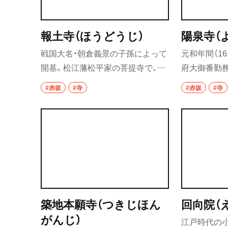
浦和
大宮
報土寺（ほうどうじ）
陽泉寺（
所沢・狭山・入間
戦国大名・朝倉義景の子孫によって
元和年間（16
開基。松江藩松平家の菩提寺で、藩
府大御番勤
飯能
のお抱え力士だった雷電為右ヱ門
寺殿心翁道安
#赤坂
#寺
#赤坂
#寺
が住職と親交があったことから雷
在、周囲は大
所沢
電の墓がある。
ルなどが立
入間
狭山
川越・朝霞・ふじ
志木
川越
築地本願寺（つきじほん
回向院（
がんじ）
江戸時代の
秩父・長瀞・三峰