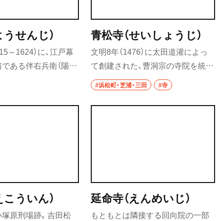
居酒屋
バー
ようせんじ）
青松寺（せいしょうじ）
・飯能
日本酒
15～1624）に、江戸幕
文明8年（1476）に太田道灌によっ
務である伴右兵衛（陽泉
て創建された、曹洞宗の寺院を統括
焼酎
）によって開基。現
した江戸三箇寺（さんかじ）の一
#浜松町・芝浦・三田
#寺
使館やホテル、高層ビ
つ。慶長5年（1600）に江戸城拡張の
立ち飲み
ち並んでいる。
ため、現在地に移された。
せんべろ
ビール
み野・
ワイン
地酒
えこういん）
延命寺（えんめいじ）
ウイスキー
小塚原刑場跡。吉田松
もともとは隣接する回向院の一部
口