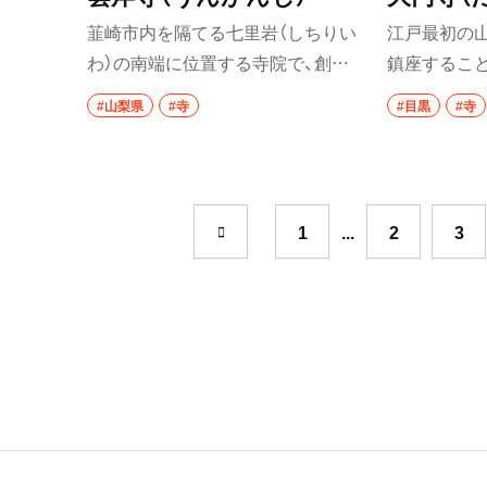
韮崎市内を隔てる七里岩（しちりい
江戸最初の
祖師ヶ谷大蔵
わ）の南端に位置する寺院で、創建
鎮座するこ
成城学園前
は室町時代の寛正5年（1464）。境内
れる。境内の
#山梨県
#寺
#目黒
#寺
には空海（弘法大師）自作と伝わる
け地蔵」は「
東京駅・丸の内・
観音石仏や千体仏を安置した窟（あ
消してくれ
な）観音御堂、七里岩を貫く洞窟（隧
う。江戸時
東京駅
道）があり、市街地にありながら隔
にかかった
1
...
2
3
八重洲
絶された地のようだ。
銀座
有楽町・新橋・日
汐留
日比谷
有楽町