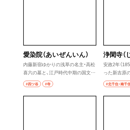
「綿のおばば」とも呼ばれている。
の墓がある
群馬県
前橋
高崎
愛染院（あいぜんいん）
浄閑寺（
埼玉県
内藤新宿ゆかりの浅草の名主・高松
安政2年（1
草加・越谷・春日
喜六の墓と、江戸時代中期の国文学
った新吉原
草加
者として知られる塙（はなわ）保己
寺。その際、
#四ツ谷
#寺
#北千住・南千
一の墓がある。
たことから
越谷
るという。
寄せていた
春日部
ある。
大宮・浦和