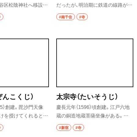
谷区松陰神社へ移設）
だったが、明治期に鉄道の線路が敷
ホッピー
どが眠る。明和8年
かれ、境内が分断。1982年に分院独
寺
#南千住
#寺
サワー
に蘭学者の杉田玄白や前野
立した。高さ4ｍの首切り地蔵は、
刑者の腑分け（解剖）
寛保元年（1741）に建立し、延命地
カクテル
『解体新書』を完成さ
蔵尊と呼ばれてる。
和食・郷土料理
定食
沼
寿司
とんかつ
ぜんこくじ）
太宗寺（たいそうじ）
和食
95）創建。毘沙門天像
慶長元年（1596）頃創建。江戸六地
除けを授けてくれると信
蔵の銅造地蔵菩薩坐像がある。閻
焼き鳥
帳は1月初寅と二の寅
魔堂には「内藤新宿の閻魔さん」と
寺
#新宿
#寺
月の初寅の日。7月中旬〜
呼ばれた閻魔像や、奪衣婆像を安
天ぷら