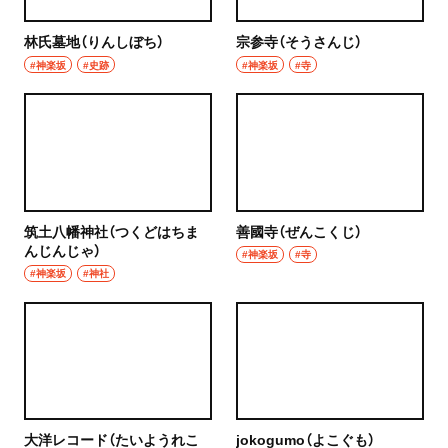
林氏墓地（りんしぼち）
宗参寺（そうさんじ）
#神楽坂
#史跡
#神楽坂
#寺
筑土八幡神社（つくどはちま
善國寺（ぜんこくじ）
んじんじゃ）
#神楽坂
#寺
#神楽坂
#神社
大洋レコード（たいようれこ
jokogumo（よこぐも）