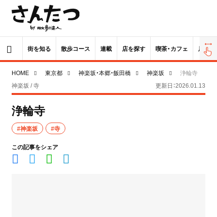
街を知る
散歩コース
連載
店を探す
喫茶・カフェ
居酒屋
HOME
東京都
神楽坂・本郷・飯田橋
神楽坂
浄輪寺
神楽坂 / 寺
更新日：2026.01.13
浄輪寺
#神楽坂
#寺
この記事をシェア