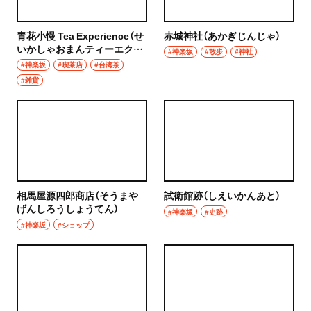
青花小慢 Tea Experience（せ
赤城神社（あかぎじんじゃ）
いかしゃおまんティーエクス
#神楽坂
#散歩
#神社
ペリエンス）
#神楽坂
#喫茶店
#台湾茶
#雑貨
相馬屋源四郎商店（そうまや
試衛館跡（しえいかんあと）
げんしろうしょうてん）
#神楽坂
#史跡
#神楽坂
#ショップ