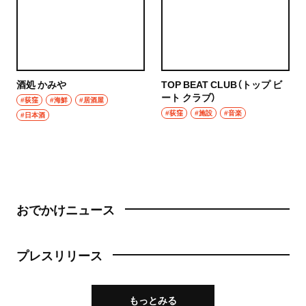
酒処 かみや
TOP BEAT CLUB（トップ ビ
ート クラブ）
#荻窪
#海鮮
#居酒屋
#荻窪
#施設
#音楽
#日本酒
おでかけニュース
プレスリリース
もっとみる