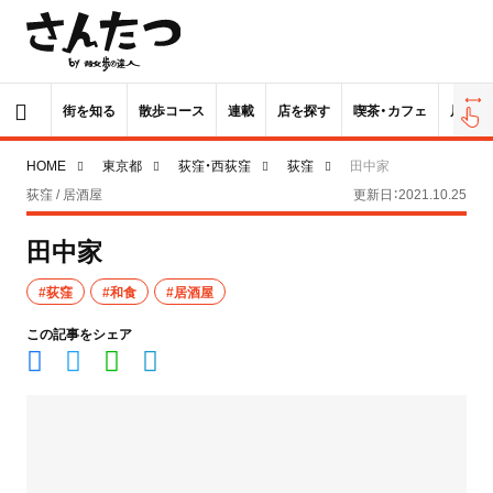
街を知る
散歩コース
連載
店を探す
喫茶・カフェ
居酒屋
HOME
東京都
荻窪・西荻窪
荻窪
田中家
荻窪 / 居酒屋
更新日：2021.10.25
田中家
#荻窪
#和食
#居酒屋
この記事をシェア