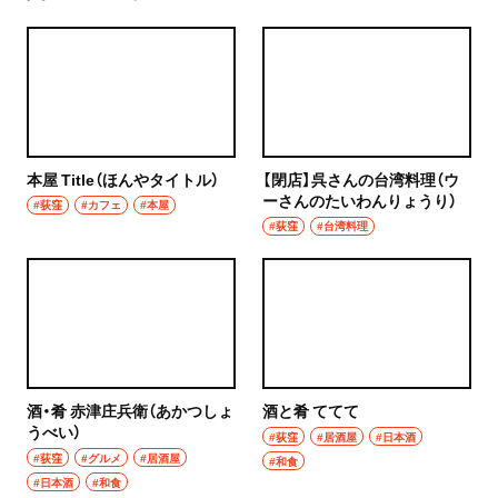
本屋 Title（ほんやタイトル）
【閉店】呉さんの台湾料理（ウ
ーさんのたいわんりょうり）
#荻窪
#カフェ
#本屋
#荻窪
#台湾料理
酒・肴 赤津庄兵衛（あかつしょ
酒と肴 ててて
うべい）
#荻窪
#居酒屋
#日本酒
#荻窪
#グルメ
#居酒屋
#和食
#日本酒
#和食