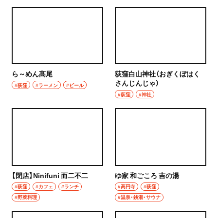
ら～めん髙尾
荻窪白山神社（おぎくぼはく
さんじんじゃ）
#荻窪
#ラーメン
#ビール
#荻窪
#神社
【閉店】Ninifuni 而二不二
ゆ家 和ごころ 吉の湯
#荻窪
#カフェ
#ランチ
#高円寺
#荻窪
#野菜料理
#温泉・銭湯・サウナ