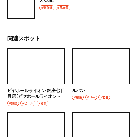
#東京都
#日本酒
関連スポット
ビヤホールライオン 銀座七丁
ルパン
目店（ビヤホールライオン ぎ
#銀座
#バー
#老舗
んざななちょうめてん）
#銀座
#ビール
#老舗