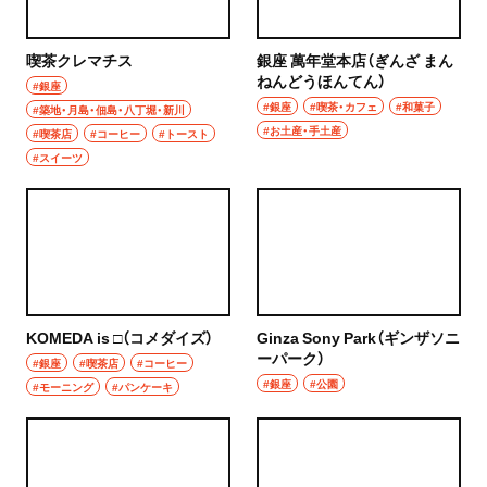
喫茶クレマチス
銀座 萬年堂本店（ぎんざ まん
ねんどうほんてん）
#銀座
#銀座
#喫茶・カフェ
#和菓子
#築地・月島・佃島・八丁堀・新川
#お土産・手土産
#喫茶店
#コーヒー
#トースト
#スイーツ
KOMEDA is □（コメダイズ）
Ginza Sony Park（ギンザソニ
ーパーク）
#銀座
#喫茶店
#コーヒー
#銀座
#公園
#モーニング
#パンケーキ