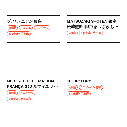
ブノワ・ニアン 銀座
MATSUZAKI SHOTEN 銀座
松﨑煎餅 本店（まつざき しょ
#銀座
#カフェ
#スイーツ
うてん ぎんざ まつざきせんべ
#銀座
#お土産・手土産
#お土産・手土産
い ほんてん）
MILLE‐FEUILLE MAISON
10 FACTORY
FRANÇAIS（ミルフィユ メゾ
#銀座
#スイーツ・甘味
ン フランセ）
#銀座
#スイーツ
#お土産・手土産
#お土産・手土産