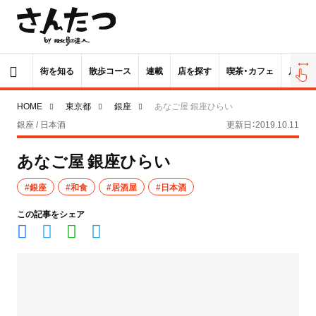
街を知る
散歩コース
連載
店を探す
喫茶・カフェ
居酒屋
HOME
東京都
銀座
あなご屋 銀座ひらい
銀座 / 日本酒
更新日：2019.10.11
あなご屋 銀座ひらい
#銀座
#和食
#居酒屋
#日本酒
この記事をシェア