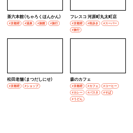
茶六本館（ちゃろくほんかん）
フレスコ 河原町丸太町店
#京都府
#温泉
#旅館
#旅行
#京都府
#街歩き
#スーパー
#旅行
松田老舗（まつだしにせ）
森のカフェ
#京都府
#ショップ
#京都府
#カフェ
#コーヒー
#カレー
#パスタ
#そば
#うどん