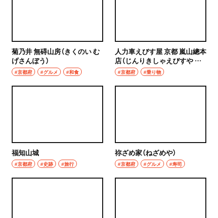
菊乃井 無碍山房（きくのい む
人力車えびす屋 京都 嵐山總本
げさんぼう）
店（じんりきしゃえびすや き
ょうと あらしやまそうほんて
#京都府
#グルメ
#和食
#京都府
#乗り物
ん）
福知山城
祢ざめ家（ねざめや）
#京都府
#史跡
#旅行
#京都府
#グルメ
#寿司