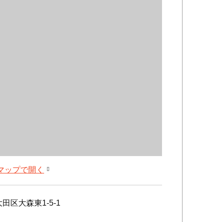
leマップで開く
田区大森東1-5-1