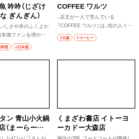
魚 吟吟（じざけ
COFFEE ワルツ
な ぎんぎん）
、店主が一人で営んでいる
『COFFEE ワルツ』は、街の人々の
おいしさや米のふくよか
止まり木のような存在となってい
日本酒ファンを増やし
#大森
#コーヒー
る。店主との会話も醍醐味の一つ
店主・石橋正之さんの
菜料理
#日本酒
の、テイクアウトのコーヒー店。手
フレッシュ系の日本酒を
回し焙煎機で少しずつ豆を焼き、深
ルな価格で楽しめる一
煎りのコーヒーを提供している。
添える味噌に酒粕を合
山田錦の藁で魚のカマを
、つまみにもひと工夫が
2回の蔵元を囲む会も
る。
タン 青山小火鍋
くまざわ書店 イトーヨ
店（まーらーた
ーカドー大森店
やましょうひな
した紅（べに）さんが
施設の3階、フードコートが隣接し