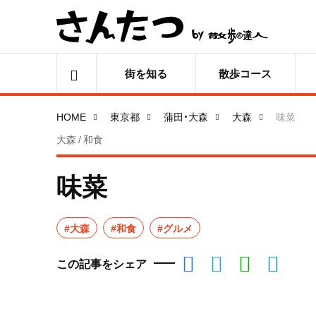
街を知る
散歩コース
HOME
東京都
蒲田・大森
大森
味菜
大森 / 和食
味菜
#大森
#和食
#グルメ
この記事をシェア