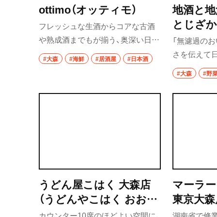
ottimo（オッティモ）
地酒と地
とじざか
フレッシュな生酒からコアな古酒
や熟成酒までもが揃う、奥深い日本
「無濾過の
酒の世界が広がる一軒。イタリア
さを伝えて
#大森
#海鮮
#居酒屋
#日本酒
ンと和食の経験をもつ店主による
たい」という
#大森
#野
パテやシチュー、あん肝、白和えな
思いから、
どノージャンルのつまみが酒をさ
リーズナブ
らに引き立てる。
軒。野菜に
わせたり、
焼いたりと
光る。月1〜
開催してい
うどん屋こはく 大森店
マーラー
（うどんやこはく おおも
東京大森
りてん）
ん あお
カウンター10席のほどよい空間に、
湖南省で修業