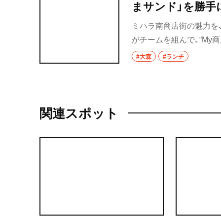
まサンド」を勝手
ミハラ南商店街の魅力を
がチームを組んで、“My
#大森
#ランチ
関連スポット