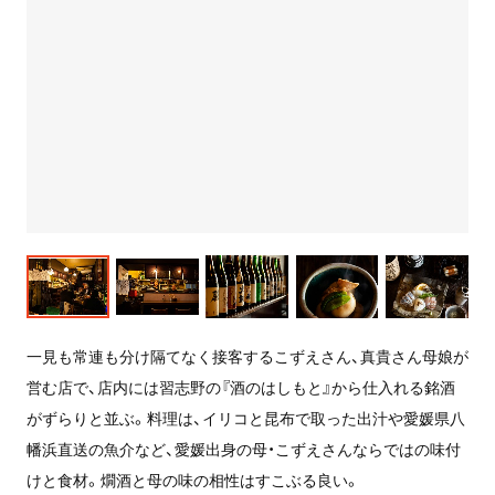
一見も常連も分け隔てなく接客するこずえさん、真貴さん母娘が
営む店で、店内には習志野の『酒のはしもと』から仕入れる銘酒
がずらりと並ぶ。料理は、イリコと昆布で取った出汁や愛媛県八
幡浜直送の魚介など、愛媛出身の母・こずえさんならではの味付
けと食材。燗酒と母の味の相性はすこぶる良い。