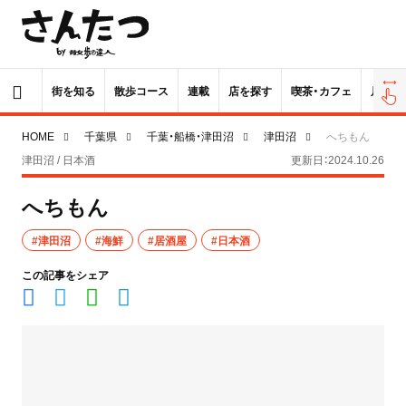
街を知る
散歩コース
連載
店を探す
喫茶・カフェ
居酒屋
HOME
千葉県
千葉・船橋・津田沼
津田沼
へちもん
津田沼 / 日本酒
更新日：2024.10.26
へちもん
#津田沼
#海鮮
#居酒屋
#日本酒
この記事をシェア