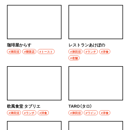
珈琲屋からす
レストランあけぼの
#津田沼
#喫茶店
#トースト
#津田沼
#ランチ
#洋食
#老舗
欧風食堂 タブリエ
TARO（タロ）
#津田沼
#ランチ
#洋食
#津田沼
#ワイン
#洋食