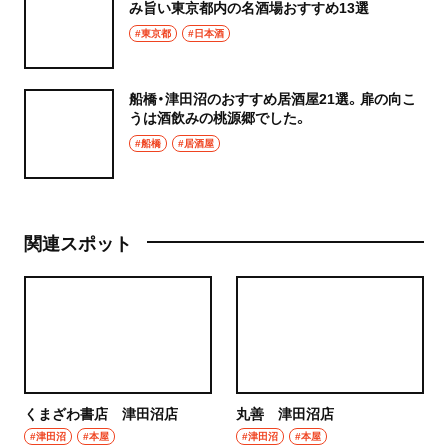
み旨い東京都内の名酒場おすすめ13選
#東京都
#日本酒
船橋・津田沼のおすすめ居酒屋21選。扉の向こ
うは酒飲みの桃源郷でした。
#船橋
#居酒屋
関連スポット
くまざわ書店 津田沼店
丸善 津田沼店
#津田沼
#本屋
#津田沼
#本屋