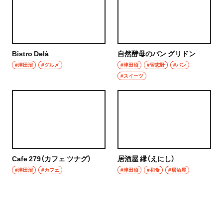
Bistro Delà
自然酵母のパン グリドン
#津田沼
#グルメ
#津田沼
#習志野
#パン
#スイーツ
Cafe 279（カフェ ツナグ）
居酒屋 縁（えにし）
#津田沼
#カフェ
#津田沼
#和食
#居酒屋