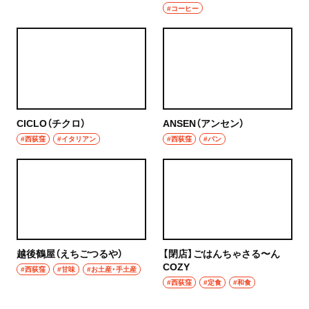
#コーヒー
CICLO（チクロ）
ANSEN（アンセン）
#西荻窪
#イタリアン
#西荻窪
#パン
越後鶴屋（えちごつるや）
【閉店】ごはんちゃさる〜ん
COZY
#西荻窪
#甘味
#お土産・手土産
#西荻窪
#定食
#和食