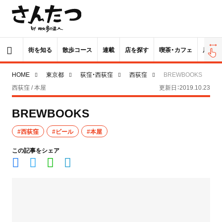
街を知る
散歩コース
連載
店を探す
喫茶・カフェ
居酒屋
HOME
東京都
荻窪・西荻窪
西荻窪
BREWBOOKS
西荻窪 / 本屋
更新日：2019.10.23
BREWBOOKS
#西荻窪
#ビール
#本屋
この記事をシェア