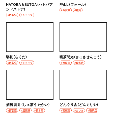
HATOBA＆SUTOA（ハトバア
FALL（フォール）
ンドストア）
#西荻窪
#雑貨
#西荻窪
#ショップ
駱駝（らくだ）
喫茶閃光（きっさせんこう）
#西荻窪
#ショップ
#西荻窪
#喫茶店
酒房 高井（しゅぼう たかい）
どんぐり舎（どんぐりや）
#西荻窪
#居酒屋
#日本酒
#西荻窪
#カフェ
#喫茶店