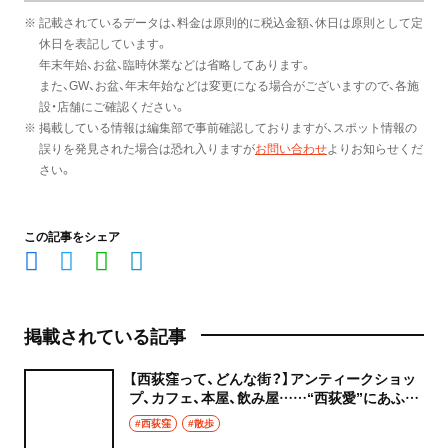
※ 記載されているデータは、料金は原則的に税込金額、休日は原則として定
休日を表記しています。
年末年始、お盆、臨時休業などは省略してあります。
また、GW、お盆、年末年始などは変更になる場合がございますので、各施
設・店舗にご確認ください。
※ 掲載している情報は編集部で事前確認しておりますが、スポット情報の
誤りを発見された場合は恐れ入りますが
お問い合わせ
よりお知らせくだ
さい。
この記事をシェア
掲載されている記事
【西荻窪って、どんな街？】アンティークショッ
プ、カフェ、本屋、飲み屋……“西荻愛”にあふれ
たモザイクの街。雑誌『散歩の達人』が一番売れ
#西荻窪
#散歩
るのはここ！