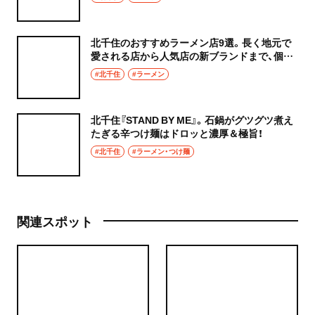
北千住のおすすめラーメン店9選。長く地元で
愛される店から人気店の新ブランドまで、個性
豊かな店が勢揃い！
#北千住
#ラーメン
北千住『STAND BY ME』。石鍋がグツグツ煮え
たぎる辛つけ麺はドロッと濃厚＆極旨！
#北千住
#ラーメン・つけ麺
関連スポット