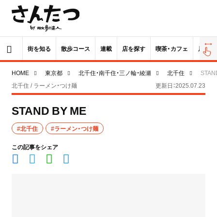
街を知る
散歩コース
連載
店を探す
喫茶・カフェ
居酒屋
HOME
東京都
北千住・南千住・三ノ輪・綾瀬
北千住
STAN
北千住 / ラーメン・つけ麺
更新日：2025.07.23
STAND BY ME
#北千住
#ラーメン・つけ麺
この記事をシェア