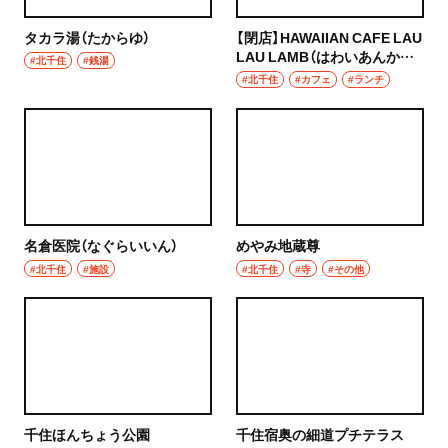
タカラ湯（たからゆ）
【閉店】HAWAIIAN CAFE LAU
LAU LAMB（はわいあんかふ
#北千住
#銭湯
ぇ らう らう らむ）
#北千住
#カフェ
#ランチ
名倉医院（なぐらいいん）
めやみ地蔵尊
#北千住
#施設
#北千住
#寺
#その他
千住ほんちょう公園
千住宿奥の細道プチテラス