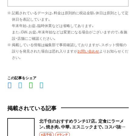
※ 記載されているデータは、料金は原則的に税込金額、休日は原則として定
休日を表記しています。
年末年始、お盆、臨時休業などは省略してあります。
また、GW、お盆、年末年始などは変更になる場合がございますので、各施
設・店舗にご確認ください。
※ 掲載している情報は編集部で事前確認しておりますが、スポット情報の
誤りを発見された場合は恐れ入りますが
お問い合わせ
よりお知らせくだ
さい。
この記事をシェア
掲載されている記事
北千住のおすすめランチ17店。定食にラーメ
ン、焼き肉、中華、エスニックまで、コスパ抜群
な店もおしゃれな店も網羅してご紹介！
#北千住
#ランチ