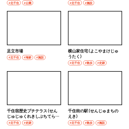
#北千住
#公園
#北千住
#施設
足立市場
横山家住宅（よこやまけじゅ
うたく）
#北千住
#海鮮
#施設
#北千住
#散歩
#史跡
千住宿歴史プチテラス（せん
千住街の駅（せんじゅまちの
じゅじゅくれきしぷちてら
えき）
す）
#北千住
#史跡
#北千住
#散歩
#施設