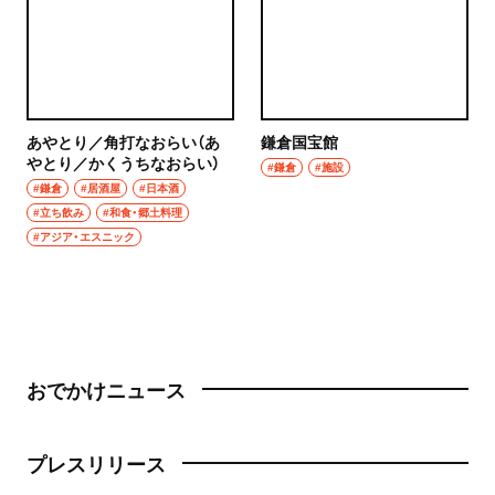
あやとり／角打なおらい（あ
鎌倉国宝館
やとり／かくうちなおらい）
#鎌倉
#施設
#鎌倉
#居酒屋
#日本酒
#立ち飲み
#和食・郷土料理
#アジア・エスニック
おでかけニュース
プレスリリース