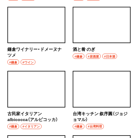
鎌倉ワイナリー・ドメーヌナ
酒と肴 のぎ
ツメ
#鎌倉
#居酒屋
#日本酒
#鎌倉
#ワイン
古民家イタリアン
台湾キッチン 叙序圓（ジョジ
albicocca（アルビコッカ）
ョマル）
#鎌倉
#イタリアン
#鎌倉
#台湾料理