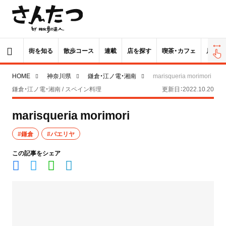
街を知る
散歩コース
連載
店を探す
喫茶・カフェ
居酒屋
HOME
神奈川県
鎌倉・江ノ電・湘南
marisqueria morimori
鎌倉・江ノ電・湘南 / スペイン料理
更新日：2022.10.20
marisqueria morimori
#鎌倉
#パエリヤ
この記事をシェア