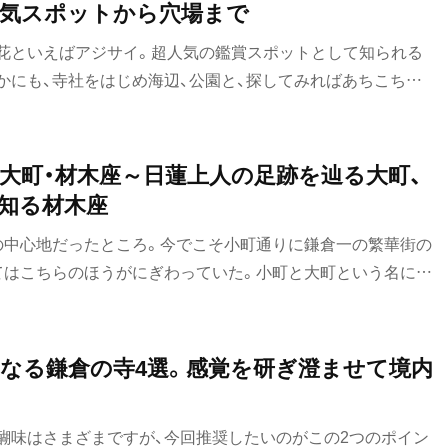
気スポットから穴場まで
花といえばアジサイ。超人気の鑑賞スポットとして知られる
かにも、寺社をはじめ海辺、公園と、探してみればあちこちに
からでもまだ間に合うアジサイ散歩。新旧、大小、絶景、美
ジサイの名所を案内します。
】大町・材木座～日蓮上人の足跡を辿る大町、
知る材木座
の中心地だったところ。今でこそ小町通りに鎌倉一の繁華街の
てはこちらのほうがにぎわっていた。小町と大町という名に、
る。このあたりは、安房(あわ＝現・千葉県)から鎌倉に来た日
ころで、妙法寺、長勝寺、安国論寺がそれぞれ草庵跡を唱える。
拠点でもあり、念仏信者らに焼き討ちにあった松葉ケ谷の法難
なる鎌倉の寺4選。感覚を研ぎ澄ませて境内
座海岸は、鎌倉時代に建築資材を陸揚げした地。沖合には日本
賀江島が浮かぶ。海に向かって山門が開ける光明寺も、古刹と
醐味はさまざまですが、今回推奨したいのがこの2つのポイン