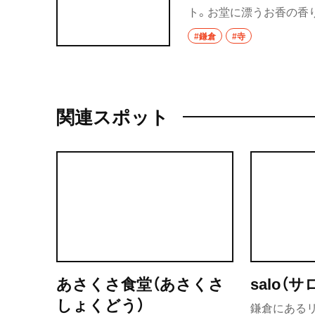
ト。お堂に漂うお香の香
寺をピックアップしまし
#鎌倉
#寺
関連スポット
あさくさ食堂（あさくさ
salo（サ
しょくどう）
鎌倉にある