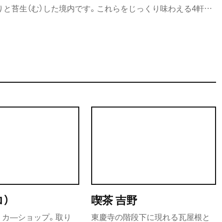
りと苔生（む）した境内です。これらをじっくり味わえる4軒の
た。
ロ）
喫茶 吉野
リカ―ショップ。取り
東慶寺の階段下に現れる瓦屋根と