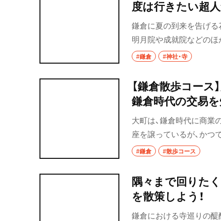
度は行きたい超人
鎌倉に夏の到来を告げる
明月院や成就院などのほ
アジサイスポットが。今
#鎌倉
#神社・寺
景……。色とりどりのア
【鎌倉散歩コース
鎌倉時代の交易を
大町は、鎌倉時代に商業
座を譲っているが、かつ
往時の街の規模がうかがえ
#鎌倉
#散歩コース
蓮上人が草庵を築いたと
また、布教活動を行った
隅々まで回りたく
もこの地で起きた。材木
を散策しよう！
最古の築港遺跡である和
鎌倉における寺巡りの醍
は思えぬ開放的だ。