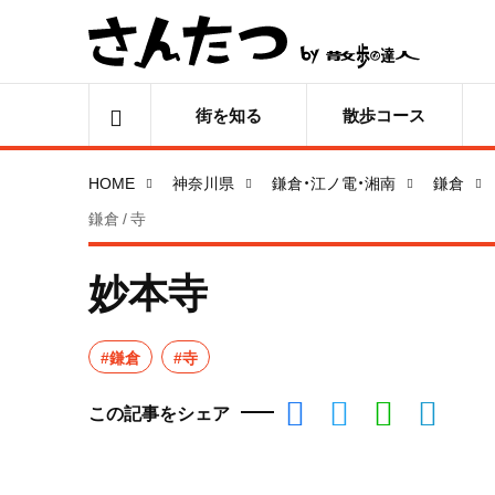
街を知る
散歩コース
HOME
神奈川県
鎌倉・江ノ電・湘南
鎌倉
鎌倉 / 寺
妙本寺
#鎌倉
#寺
この記事をシェア